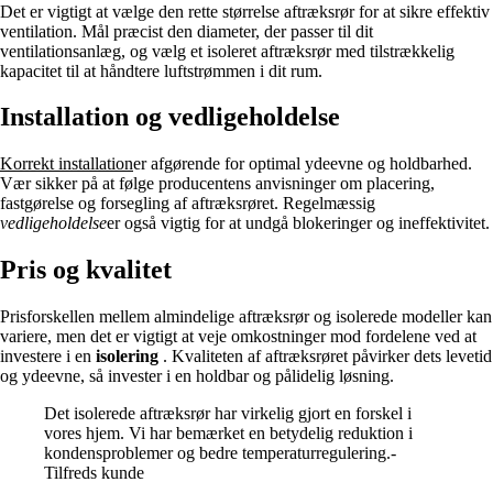
Det er vigtigt at vælge den rette størrelse aftræksrør for at sikre effektiv
ventilation. Mål præcist den diameter, der passer til dit
ventilationsanlæg, og vælg et isoleret aftræksrør med tilstrækkelig
kapacitet til at håndtere luftstrømmen i dit rum.
Installation og vedligeholdelse
Korrekt installation
er afgørende for optimal ydeevne og holdbarhed.
Vær sikker på at følge producentens anvisninger om placering,
fastgørelse og forsegling af aftræksrøret. Regelmæssig
vedligeholdelse
er også vigtig for at undgå blokeringer og ineffektivitet.
Pris og kvalitet
Prisforskellen mellem almindelige aftræksrør og isolerede modeller kan
variere, men det er vigtigt at veje omkostninger mod fordelene ved at
investere i en
isolering
. Kvaliteten af aftræksrøret påvirker dets levetid
og ydeevne, så invester i en holdbar og pålidelig løsning.
Det isolerede aftræksrør har virkelig gjort en forskel i
vores hjem. Vi har bemærket en betydelig reduktion i
kondensproblemer og bedre temperaturregulering.-
Tilfreds kunde