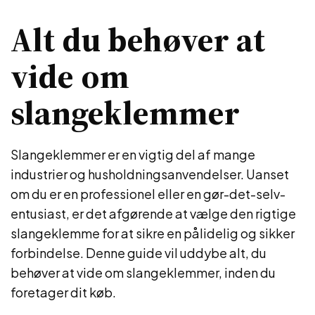
Alt du behøver at
vide om
slangeklemmer
Slangeklemmer er en vigtig del af mange
industrier og husholdningsanvendelser. Uanset
om du er en professionel eller en gør-det-selv-
entusiast, er det afgørende at vælge den rigtige
slangeklemme for at sikre en pålidelig og sikker
forbindelse. Denne guide vil uddybe alt, du
behøver at vide om slangeklemmer, inden du
foretager dit køb.