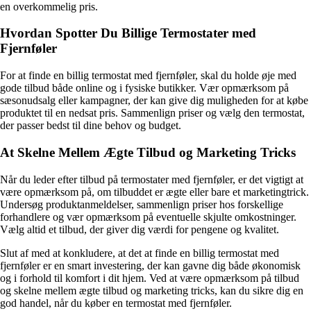
en overkommelig pris.
Hvordan Spotter Du Billige Termostater med
Fjernføler
For at finde en billig termostat med fjernføler, skal du holde øje med
gode tilbud både online og i fysiske butikker. Vær opmærksom på
sæsonudsalg eller kampagner, der kan give dig muligheden for at købe
produktet til en nedsat pris. Sammenlign priser og vælg den termostat,
der passer bedst til dine behov og budget.
At Skelne Mellem Ægte Tilbud og Marketing Tricks
Når du leder efter tilbud på termostater med fjernføler, er det vigtigt at
være opmærksom på, om tilbuddet er ægte eller bare et marketingtrick.
Undersøg produktanmeldelser, sammenlign priser hos forskellige
forhandlere og vær opmærksom på eventuelle skjulte omkostninger.
Vælg altid et tilbud, der giver dig værdi for pengene og kvalitet.
Slut af med at konkludere, at det at finde en billig termostat med
fjernføler er en smart investering, der kan gavne dig både økonomisk
og i forhold til komfort i dit hjem. Ved at være opmærksom på tilbud
og skelne mellem ægte tilbud og marketing tricks, kan du sikre dig en
god handel, når du køber en termostat med fjernføler.