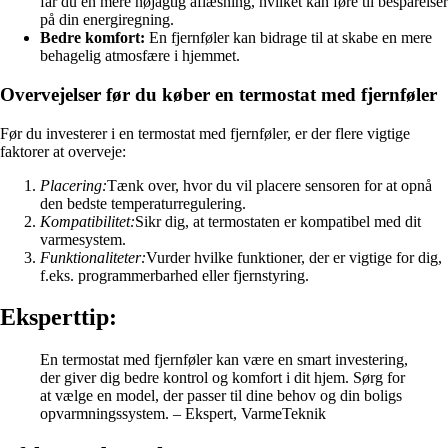
får du en mere nøjagtig aflæsning, hvilket kan føre til besparelser
på din energiregning.
Bedre komfort:
En fjernføler kan bidrage til at skabe en mere
behagelig atmosfære i hjemmet.
Overvejelser før du køber en termostat med fjernføler
Før du investerer i en termostat med fjernføler, er der flere vigtige
faktorer at overveje:
Placering:
Tænk over, hvor du vil placere sensoren for at opnå
den bedste temperaturregulering.
Kompatibilitet:
Sikr dig, at termostaten er kompatibel med dit
varmesystem.
Funktionaliteter:
Vurder hvilke funktioner, der er vigtige for dig,
f.eks. programmerbarhed eller fjernstyring.
Eksperttip:
En termostat med fjernføler kan være en smart investering,
der giver dig bedre kontrol og komfort i dit hjem. Sørg for
at vælge en model, der passer til dine behov og din boligs
opvarmningssystem. – Ekspert, VarmeTeknik