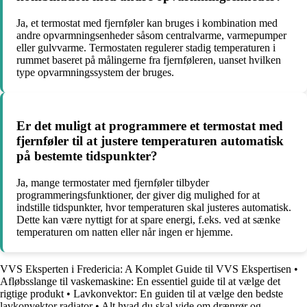
Ja, et termostat med fjernføler kan bruges i kombination med
andre opvarmningsenheder såsom centralvarme, varmepumper
eller gulvvarme. Termostaten regulerer stadig temperaturen i
rummet baseret på målingerne fra fjernføleren, uanset hvilken
type opvarmningssystem der bruges.
Er det muligt at programmere et termostat med
fjernføler til at justere temperaturen automatisk
på bestemte tidspunkter?
Ja, mange termostater med fjernføler tilbyder
programmeringsfunktioner, der giver dig mulighed for at
indstille tidspunkter, hvor temperaturen skal justeres automatisk.
Dette kan være nyttigt for at spare energi, f.eks. ved at sænke
temperaturen om natten eller når ingen er hjemme.
VVS Eksperten i Fredericia: A Komplet Guide til VVS Ekspertisen
•
Afløbsslange til vaskemaskine: En essentiel guide til at vælge det
rigtige produkt
•
Lavkonvektor: En guiden til at vælge den bedste
lavkonvektor radiator
•
Alt hvad du skal vide om drænrør og