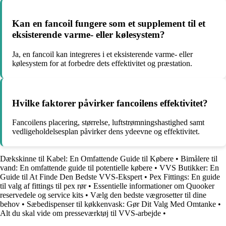
Kan en fancoil fungere som et supplement til et
eksisterende varme- eller kølesystem?
Ja, en fancoil kan integreres i et eksisterende varme- eller
kølesystem for at forbedre dets effektivitet og præstation.
Hvilke faktorer påvirker fancoilens effektivitet?
Fancoilens placering, størrelse, luftstrømningshastighed samt
vedligeholdelsesplan påvirker dens ydeevne og effektivitet.
Dækskinne til Kabel: En Omfattende Guide til Købere
•
Bimålere til
vand: En omfattende guide til potentielle købere
•
VVS Butikker: En
Guide til At Finde Den Bedste VVS-Ekspert
•
Pex Fittings: En guide
til valg af fittings til pex rør
•
Essentielle informationer om Quooker
reservedele og service kits
•
Vælg den bedste vægrosetter til dine
behov
•
Sæbedispenser til køkkenvask: Gør Dit Valg Med Omtanke
•
Alt du skal vide om presseværktøj til VVS-arbejde
•