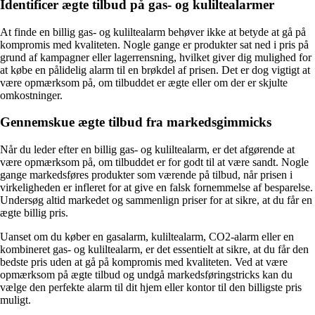
Identificer ægte tilbud på gas- og kuliltealarmer
At finde en billig gas- og kuliltealarm behøver ikke at betyde at gå på
kompromis med kvaliteten. Nogle gange er produkter sat ned i pris på
grund af kampagner eller lagerrensning, hvilket giver dig mulighed for
at købe en pålidelig alarm til en brøkdel af prisen. Det er dog vigtigt at
være opmærksom på, om tilbuddet er ægte eller om der er skjulte
omkostninger.
Gennemskue ægte tilbud fra markedsgimmicks
Når du leder efter en billig gas- og kuliltealarm, er det afgørende at
være opmærksom på, om tilbuddet er for godt til at være sandt. Nogle
gange markedsføres produkter som værende på tilbud, når prisen i
virkeligheden er infleret for at give en falsk fornemmelse af besparelse.
Undersøg altid markedet og sammenlign priser for at sikre, at du får en
ægte billig pris.
Uanset om du køber en gasalarm, kuliltealarm, CO2-alarm eller en
kombineret gas- og kuliltealarm, er det essentielt at sikre, at du får den
bedste pris uden at gå på kompromis med kvaliteten. Ved at være
opmærksom på ægte tilbud og undgå markedsføringstricks kan du
vælge den perfekte alarm til dit hjem eller kontor til den billigste pris
muligt.