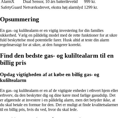
AlarmX
Dual Sensor, 10 års batterilevetid
999 kr.
SafetyGuard
Netværksdrevet, ekstra høj alarmlyd
1299 kr.
Opsummering
En gas- og kuliltealarm er en vigtig investering for din families
sikkerhed. Vælg en pålidelig model med de rette funktioner for at sikre
fuld beskyttelse mod potentielle farer. Husk altid at teste din alarm
regelmæssigt for at sikre, at den fungerer korrekt.
Find den bedste gas- og kuliltealarm til en
billig pris
Opdag vigtigheden af at købe en billig gas- og
kuliltealarm
En gas- og kuliltealarm er en af de vigtigste enheder i ethvert hjem eller
erhverv, da den beskytter dig og dine kære mod farlige gasudslip. Det
er afgørende at investere i en pålidelig alarm, men det betyder ikke, at
du skal betale en formue for den. Det er muligt at finde kvalitetsalarmer
til en billig pris, hvis du ved, hvor du skal lede.