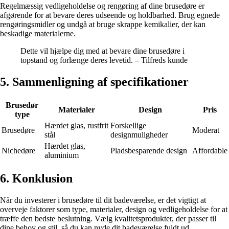
Regelmæssig vedligeholdelse og rengøring af dine brusedøre er
afgørende for at bevare deres udseende og holdbarhed. Brug egnede
rengøringsmidler og undgå at bruge skrappe kemikalier, der kan
beskadige materialerne.
Dette vil hjælpe dig med at bevare dine brusedøre i
topstand og forlænge deres levetid. – Tilfreds kunde
5. Sammenligning af specifikationer
Brusedør
Materialer
Design
Pris
type
Hærdet glas, rustfrit
Forskellige
Brusedøre
Moderat
stål
designmuligheder
Hærdet glas,
Nichedøre
Pladsbesparende design
Affordable
aluminium
6. Konklusion
Når du investerer i brusedøre til dit badeværelse, er det vigtigt at
overveje faktorer som type, materialer, design og vedligeholdelse for at
træffe den bedste beslutning. Vælg kvalitetsprodukter, der passer til
dine behov og stil, så du kan nyde dit badeværelse fuldt ud.