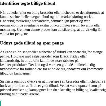
Identificer ægte billige tilbud
Når du leder efter en billig brusedør eller nichedør, er det afgørende at
kunne skelne mellem ægte tilbud og blot markedsføringstricks.
Undersøg forskellige forhandlere, sammenlign priser og vær
opmærksom på eventuelle ekstra omkostninger såsom levering eller
montering. Gennem denne proces kan du sikre dig, at du virkelig får
valuta for pengene.
Udnyt gode tilbud og spar penge
At købe en brusedør eller nichedør på tilbud kan spare dig for mange
penge. Hold øje med salgsperioder som Black Friday eller
januarudsalg, hvor du ofte kan finde store rabatter på
kvalitetsprodukter. Det kan også være en god idé at tilmelde dig
nyhedsbreve fra forhandlere for at holde dig opdateret om kommende
tilbud og kampagner.
Så næste gang du overvejer at investere i en brusedør eller nichedør, så
husk at prioritere at finde et godt tilbud. Ved at være opmærksom på
prisnedsættelser og kampagner kan du sikre dig en billig og kvalitetsrig
løsning til dit badeværelse.