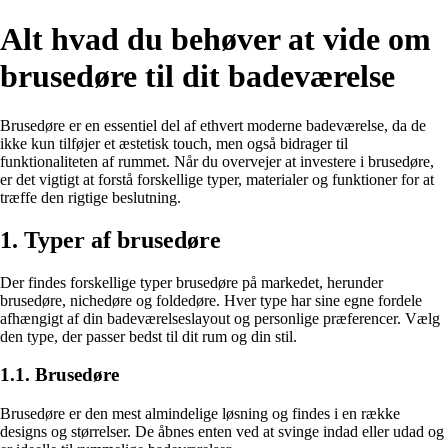
Alt hvad du behøver at vide om
brusedøre til dit badeværelse
Brusedøre er en essentiel del af ethvert moderne badeværelse, da de
ikke kun tilføjer et æstetisk touch, men også bidrager til
funktionaliteten af rummet. Når du overvejer at investere i brusedøre,
er det vigtigt at forstå forskellige typer, materialer og funktioner for at
træffe den rigtige beslutning.
1. Typer af brusedøre
Der findes forskellige typer brusedøre på markedet, herunder
brusedøre, nichedøre og foldedøre. Hver type har sine egne fordele
afhængigt af din badeværelseslayout og personlige præferencer. Vælg
den type, der passer bedst til dit rum og din stil.
1.1. Brusedøre
Brusedøre er den mest almindelige løsning og findes i en række
designs og størrelser. De åbnes enten ved at svinge indad eller udad og