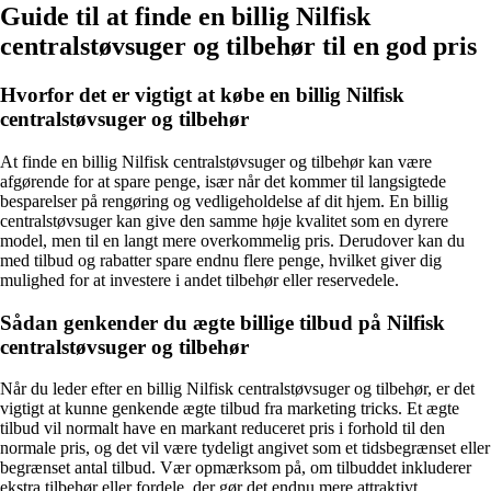
Guide til at finde en billig Nilfisk
centralstøvsuger og tilbehør til en god pris
Hvorfor det er vigtigt at købe en billig Nilfisk
centralstøvsuger og tilbehør
At finde en billig Nilfisk centralstøvsuger og tilbehør kan være
afgørende for at spare penge, især når det kommer til langsigtede
besparelser på rengøring og vedligeholdelse af dit hjem. En billig
centralstøvsuger kan give den samme høje kvalitet som en dyrere
model, men til en langt mere overkommelig pris. Derudover kan du
med tilbud og rabatter spare endnu flere penge, hvilket giver dig
mulighed for at investere i andet tilbehør eller reservedele.
Sådan genkender du ægte billige tilbud på Nilfisk
centralstøvsuger og tilbehør
Når du leder efter en billig Nilfisk centralstøvsuger og tilbehør, er det
vigtigt at kunne genkende ægte tilbud fra marketing tricks. Et ægte
tilbud vil normalt have en markant reduceret pris i forhold til den
normale pris, og det vil være tydeligt angivet som et tidsbegrænset eller
begrænset antal tilbud. Vær opmærksom på, om tilbuddet inkluderer
ekstra tilbehør eller fordele, der gør det endnu mere attraktivt.