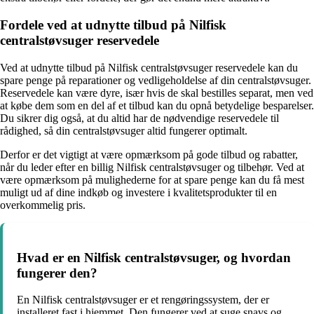
Fordele ved at udnytte tilbud på Nilfisk
centralstøvsuger reservedele
Ved at udnytte tilbud på Nilfisk centralstøvsuger reservedele kan du
spare penge på reparationer og vedligeholdelse af din centralstøvsuger.
Reservedele kan være dyre, især hvis de skal bestilles separat, men ved
at købe dem som en del af et tilbud kan du opnå betydelige besparelser.
Du sikrer dig også, at du altid har de nødvendige reservedele til
rådighed, så din centralstøvsuger altid fungerer optimalt.
Derfor er det vigtigt at være opmærksom på gode tilbud og rabatter,
når du leder efter en billig Nilfisk centralstøvsuger og tilbehør. Ved at
være opmærksom på mulighederne for at spare penge kan du få mest
muligt ud af dine indkøb og investere i kvalitetsprodukter til en
overkommelig pris.
Hvad er en Nilfisk centralstøvsuger, og hvordan
fungerer den?
En Nilfisk centralstøvsuger er et rengøringssystem, der er
installeret fast i hjemmet. Den fungerer ved at suge snavs og