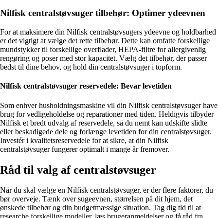
Nilfisk centralstøvsuger tilbehør: Optimer ydeevnen
For at maksimere din Nilfisk centralstøvsugers ydeevne og holdbarhed
er det vigtigt at vælge det rette tilbehør. Dette kan omfatte forskellige
mundstykker til forskellige overflader, HEPA-filtre for allergivenlig
rengøring og poser med stor kapacitet. Vælg det tilbehør, der passer
bedst til dine behov, og hold din centralstøvsuger i topform.
Nilfisk centralstøvsuger reservedele: Bevar levetiden
Som enhver husholdningsmaskine vil din Nilfisk centralstøvsuger have
brug for vedligeholdelse og reparationer med tiden. Heldigvis tilbyder
Nilfisk et bredt udvalg af reservedele, så du nemt kan udskifte slidte
eller beskadigede dele og forlænge levetiden for din centralstøvsuger.
Investér i kvalitetsreservedele for at sikre, at din Nilfisk
centralstøvsuger fungerer optimalt i mange år fremover.
Råd til valg af centralstøvsuger
Når du skal vælge en Nilfisk centralstøvsuger, er der flere faktorer, du
bør overveje. Tænk over sugeevnen, størrelsen på dit hjem, det
ønskede tilbehør og din budgetmæssige situation. Tag dig tid til at
researche forskellige modeller, læs brugeranmeldelser og få råd fra