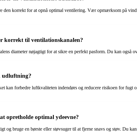
cere den korrekt for at opnå optimal ventilering. Vær opmærksom på vind
r korrekt til ventilationskanalen?
nalens diameter nøjagtigt for at sikre en perfekt pasform. Du kan også o
l udluftning?
, hvilket kan forbedre luftkvaliteten indendørs og reducere risikoen for 
r at opretholde optimal ydeevne?
tigt og bruge en børste eller støvsuger til at fjerne snavs og støv. Du k