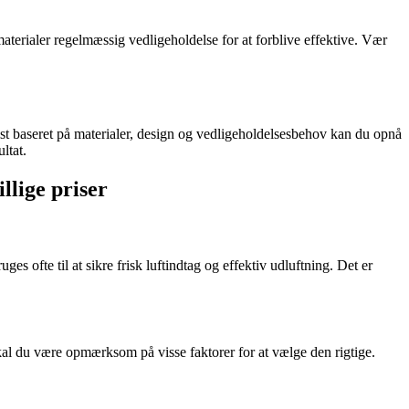
 materialer regelmæssig vedligeholdelse for at forblive effektive. Vær
e rist baseret på materialer, design og vedligeholdelsesbehov kan du opnå
ltat.
llige priser
es ofte til at sikre frisk luftindtag og effektiv udluftning. Det er
 skal du være opmærksom på visse faktorer for at vælge den rigtige.