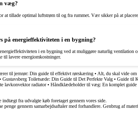
 en væg?
or at tillade optimal luftstrøm til og fra rummet. Vær sikker på at placere
s på energieffektiviteten i en bygning?
energieffektiviteten i en bygning ved at muliggøre naturlig ventilation 
e til lavere energiomkostninger.
rer til jernrør: Din guide til effektivt rørskæring
•
Alt, du skal vide om
•
Gustavsberg Toiletsæde: Din Guide til Det Perfekte Valg
•
Guide til 
te lavkonvektor radiator
•
Håndklædeholder til væg: En komplet guide t
e indtægt fra udvalgte køb foretaget gennem vores side.
jene penge gennem samarbejdsaftaler med forhandlere. Genbrug af materi