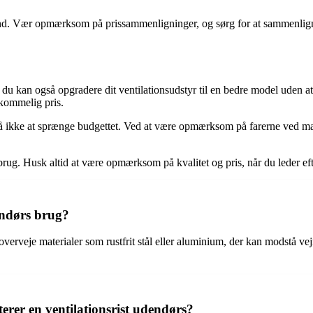
and. Vær opmærksom på prissammenligninger, og sørg for at sammenligne 
 du kan også opgradere dit ventilationsudstyr til en bedre model uden a
rkommelig pris.
tså ikke at sprænge budgettet. Ved at være opmærksom på farerne ved mark
rs brug. Husk altid at være opmærksom på kvalitet og pris, når du leder ef
dendørs brug?
t overveje materialer som rustfrit stål eller aluminium, der kan modstå v
terer en ventilationsrist udendørs?