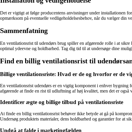
Installation og vedligeholdelse
Det er vigtigt at følge producentens anvisninger under installationen fo
opmærksom på eventuelle vedligeholdelsesbehov, når du vælger din vent
Sammenfatning
En ventilationsrist til udendørs brug spiller en afgørende rolle i at sikr
optimal ydeevne og holdbarhed. Tag dig tid til at undersøge dine mulighed
Find en billig ventilationsrist til udendørsa
Billige ventilationsriste: Hvad er de og hvorfor er de vi
En ventilationsrist udendørs er en vigtig komponent i enhver bygning for a
afgørende at finde en rist til udluftning af høj kvalitet, men det er også v
Identificer ægte og billige tilbud på ventilationsriste
At finde en billig ventilationsrist behøver ikke betyde at gå på komprom
Undersøg produktets materialer, dens holdbarhed og garantier for at sikr
Undgå at falde i marketingfælden