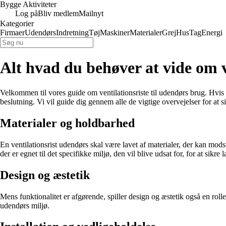
Bygge Aktiviteter
Log på
Bliv medlem
Mailnyt
Kategorier
Firmaer
Udendørs
Indretning
Tøj
Maskiner
Materialer
Grej
Hus
Tag
Energi
Alt hvad du behøver at vide om v
Velkommen til vores guide om ventilationsriste til udendørs brug. Hvis du 
beslutning. Vi vil guide dig gennem alle de vigtige overvejelser for at si
Materialer og holdbarhed
En ventilationsrist udendørs skal være lavet af materialer, der kan mods
der er egnet til det specifikke miljø, den vil blive udsat for, for at sikre 
Design og æstetik
Mens funktionalitet er afgørende, spiller design og æstetik også en rolle,
udendørs miljø.