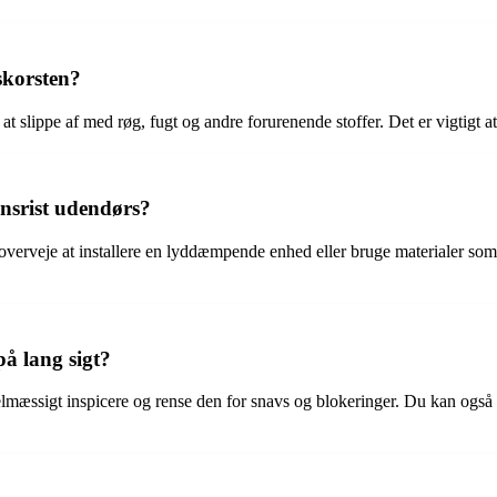
 skorsten?
r at slippe af med røg, fugt og andre forurenende stoffer. Det er vigtigt a
onsrist udendørs?
 overveje at installere en lyddæmpende enhed eller bruge materialer som 
på lang sigt?
egelmæssigt inspicere og rense den for snavs og blokeringer. Du kan også