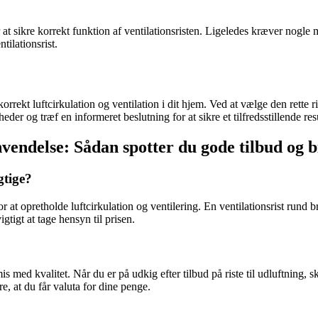
r at sikre korrekt funktion af ventilationsristen. Ligeledes kræver nogle
ilationsrist.
e korrekt luftcirkulation og ventilation i dit hjem. Ved at vælge den rett
er og træf en informeret beslutning for at sikre et tilfredsstillende resu
nvendelse: Sådan spotter du gode tilbud og bi
gtige?
t opretholde luftcirkulation og ventilering. En ventilationsrist rund brug
igtigt at tage hensyn til prisen.
is med kvalitet. Når du er på udkig efter tilbud på riste til udluftning,
e, at du får valuta for dine penge.