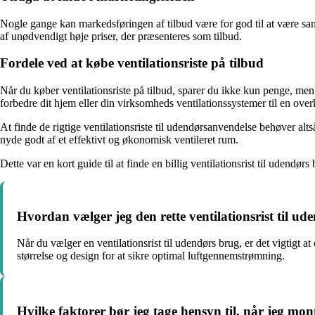
Nogle gange kan markedsføringen af ​​tilbud være for god til at være s
af unødvendigt høje priser, der præsenteres som tilbud.
Fordele ved at købe ventilationsriste på tilbud
Når du køber ventilationsriste på tilbud, sparer du ikke kun penge, men
forbedre dit hjem eller din virksomheds ventilationssystemer til en ove
At finde de rigtige ventilationsriste til udendørsanvendelse behøver al
nyde godt af et effektivt og økonomisk ventileret rum.
Dette var en kort guide til at finde en billig ventilationsrist til udendø
Hvordan vælger jeg den rette ventilationsrist til u
Når du vælger en ventilationsrist til udendørs brug, er det vigtigt a
størrelse og design for at sikre optimal luftgennemstrømning.
Hvilke faktorer bør jeg tage hensyn til, når jeg mon