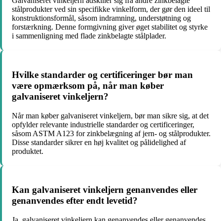
Galvaniseret vinkeljern adskiller sig fra andre zinkbelagte
stålprodukter ved sin specifikke vinkelform, der gør den ideel til
konstruktionsformål, såsom indramning, understøtning og
forstærkning. Denne formgivning giver øget stabilitet og styrke
i sammenligning med flade zinkbelagte stålplader.
Hvilke standarder og certificeringer bør man
være opmærksom på, når man køber
galvaniseret vinkeljern?
Når man køber galvaniseret vinkeljern, bør man sikre sig, at det
opfylder relevante industrielle standarder og certificeringer,
såsom ASTM A123 for zinkbelægning af jern- og stålprodukter.
Disse standarder sikrer en høj kvalitet og pålidelighed af
produktet.
Kan galvaniseret vinkeljern genanvendes eller
genanvendes efter endt levetid?
Ja, galvaniseret vinkeljern kan genanvendes eller genanvendes