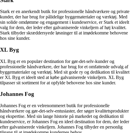
Stark
Stark er en anerkendt butik for professionelle håndværkere og private
kunder, der har brug for pålidelige byggematerialer og værktøj. Med
sin solide omdømme og engagement i kundeservice, er Stark et ideelt
valg for dem, der leder efter galvaniserede vinkeljern af høj kvalitet.
Stark tilbyder skræddersyede løsninger til at imødekomme behovene
hos sine kunder.
XL Byg
XL Byg er en populær destination for gør-det-selv-kunder og
professionelle håndværkere, der har brug for et omfattende udvalg af
byggematerialer og værktøj. Med sit gode ry og dedikation til kvalitet
er XL Byg et ideelt sted at købe galvaniserede vinkeljern. XL Byg
tilpasser sit sortiment for at opfylde behovene hos sine kunder.
Johannes Fog
Johannes Fog er en velrenommeret butik for professionelle
håndværkere og gør-det-selv-entusiaster, der søger kvalitetsprodukter
og ekspertise. Med sin lange historie på markedet og dedikation til
kundeservice, er Johannes Fog en ideel destination for dem, der leder
efter galvaniserede vinkeljern. Johannes Fog tilbyder en personlig
tilgang til at imødekomme kundernes behov.