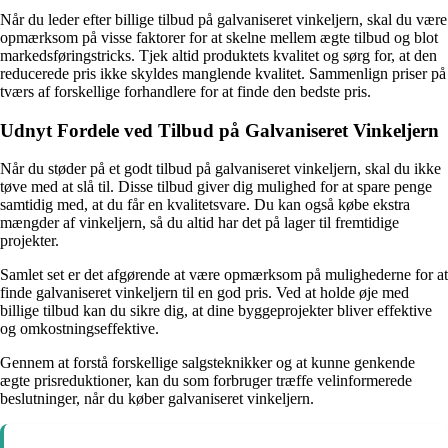
Når du leder efter billige tilbud på galvaniseret vinkeljern, skal du være
opmærksom på visse faktorer for at skelne mellem ægte tilbud og blot
markedsføringstricks. Tjek altid produktets kvalitet og sørg for, at den
reducerede pris ikke skyldes manglende kvalitet. Sammenlign priser på
tværs af forskellige forhandlere for at finde den bedste pris.
Udnyt Fordele ved Tilbud på Galvaniseret Vinkeljern
Når du støder på et godt tilbud på galvaniseret vinkeljern, skal du ikke
tøve med at slå til. Disse tilbud giver dig mulighed for at spare penge
samtidig med, at du får en kvalitetsvare. Du kan også købe ekstra
mængder af vinkeljern, så du altid har det på lager til fremtidige
projekter.
Samlet set er det afgørende at være opmærksom på mulighederne for at
finde galvaniseret vinkeljern til en god pris. Ved at holde øje med
billige tilbud kan du sikre dig, at dine byggeprojekter bliver effektive
og omkostningseffektive.
Gennem at forstå forskellige salgsteknikker og at kunne genkende
ægte prisreduktioner, kan du som forbruger træffe velinformerede
beslutninger, når du køber galvaniseret vinkeljern.