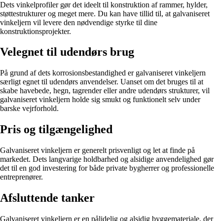
Dets vinkelprofiler gør det ideelt til konstruktion af rammer, hylder,
støttestrukturer og meget mere. Du kan have tillid til, at galvaniseret
vinkeljern vil levere den nødvendige styrke til dine
konstruktionsprojekter.
Velegnet til udendørs brug
På grund af dets korrosionsbestandighed er galvaniseret vinkeljern
særligt egnet til udendørs anvendelser. Uanset om det bruges til at
skabe havebede, hegn, tagrender eller andre udendørs strukturer, vil
galvaniseret vinkeljern holde sig smukt og funktionelt selv under
barske vejrforhold.
Pris og tilgængelighed
Galvaniseret vinkeljern er generelt prisvenligt og let at finde på
markedet. Dets langvarige holdbarhed og alsidige anvendelighed gør
det til en god investering for både private bygherrer og professionelle
entreprenører.
Afsluttende tanker
Galvaniseret vinkeljern er en pålidelig og alsidig byggemateriale, der