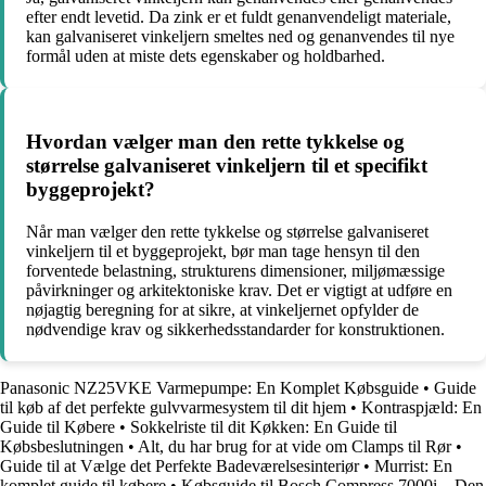
efter endt levetid. Da zink er et fuldt genanvendeligt materiale,
kan galvaniseret vinkeljern smeltes ned og genanvendes til nye
formål uden at miste dets egenskaber og holdbarhed.
Hvordan vælger man den rette tykkelse og
størrelse galvaniseret vinkeljern til et specifikt
byggeprojekt?
Når man vælger den rette tykkelse og størrelse galvaniseret
vinkeljern til et byggeprojekt, bør man tage hensyn til den
forventede belastning, strukturens dimensioner, miljømæssige
påvirkninger og arkitektoniske krav. Det er vigtigt at udføre en
nøjagtig beregning for at sikre, at vinkeljernet opfylder de
nødvendige krav og sikkerhedsstandarder for konstruktionen.
Panasonic NZ25VKE Varmepumpe: En Komplet Købsguide
•
Guide
til køb af det perfekte gulvvarmesystem til dit hjem
•
Kontraspjæld: En
Guide til Købere
•
Sokkelriste til dit Køkken: En Guide til
Købsbeslutningen
•
Alt, du har brug for at vide om Clamps til Rør
•
Guide til at Vælge det Perfekte Badeværelsesinteriør
•
Murrist: En
komplet guide til købere
•
Købsguide til Bosch Compress 7000i – Den