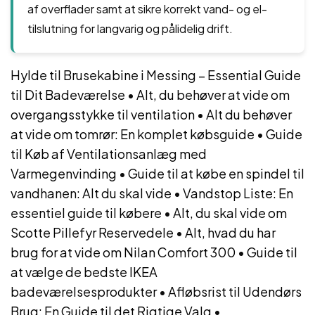
af overflader samt at sikre korrekt vand- og el-
tilslutning for langvarig og pålidelig drift.
Hylde til Brusekabine i Messing – Essential Guide
til Dit Badeværelse
•
Alt, du behøver at vide om
overgangsstykke til ventilation
•
Alt du behøver
at vide om tomrør: En komplet købsguide
•
Guide
til Køb af Ventilationsanlæg med
Varmegenvinding
•
Guide til at købe en spindel til
vandhanen: Alt du skal vide
•
Vandstop Liste: En
essentiel guide til købere
•
Alt, du skal vide om
Scotte Pillefyr Reservedele
•
Alt, hvad du har
brug for at vide om Nilan Comfort 300
•
Guide til
at vælge de bedste IKEA
badeværelsesprodukter
•
Afløbsrist til Udendørs
Brug: En Guide til det Rigtige Valg
•