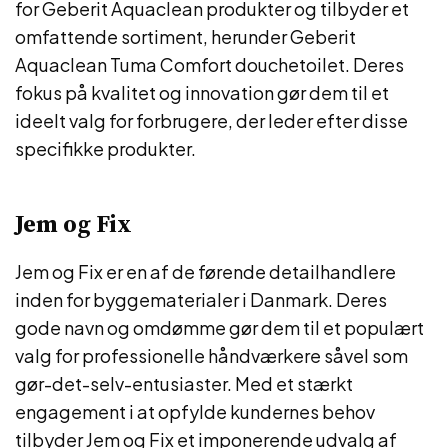
for Geberit Aquaclean produkter og tilbyder et
omfattende sortiment, herunder Geberit
Aquaclean Tuma Comfort douchetoilet. Deres
fokus på kvalitet og innovation gør dem til et
ideelt valg for forbrugere, der leder efter disse
specifikke produkter.
Jem og Fix
Jem og Fix er en af de førende detailhandlere
inden for byggematerialer i Danmark. Deres
gode navn og omdømme gør dem til et populært
valg for professionelle håndværkere såvel som
gør-det-selv-entusiaster. Med et stærkt
engagement i at opfylde kundernes behov
tilbyder Jem og Fix et imponerende udvalg af