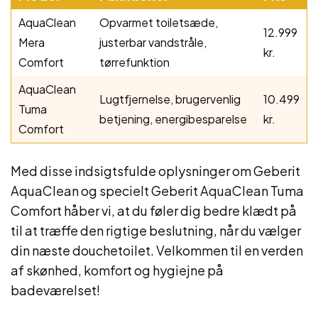
AquaClean
Opvarmet toiletsæde,
12.999
Mera
justerbar vandstråle,
kr.
Comfort
tørrefunktion
AquaClean
Lugtfjernelse, brugervenlig
10.499
Tuma
betjening, energibesparelse
kr.
Comfort
Med disse indsigtsfulde oplysninger om Geberit
AquaClean og specielt Geberit AquaClean Tuma
Comfort håber vi, at du føler dig bedre klædt på
til at træffe den rigtige beslutning, når du vælger
din næste douchetoilet. Velkommen til en verden
af skønhed, komfort og hygiejne på
badeværelset!