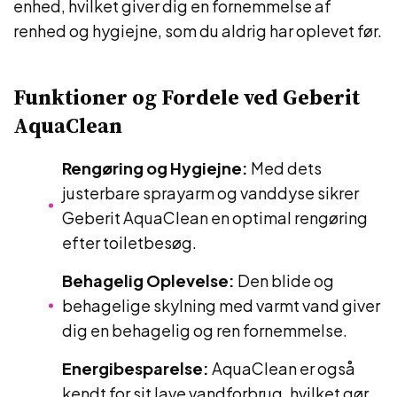
enhed, hvilket giver dig en fornemmelse af
renhed og hygiejne, som du aldrig har oplevet før.
Funktioner og Fordele ved Geberit
AquaClean
Rengøring og Hygiejne:
Med dets
justerbare sprayarm og vanddyse sikrer
Geberit AquaClean en optimal rengøring
efter toiletbesøg.
Behagelig Oplevelse:
Den blide og
behagelige skylning med varmt vand giver
dig en behagelig og ren fornemmelse.
Energibesparelse:
AquaClean er også
kendt for sit lave vandforbrug, hvilket gør