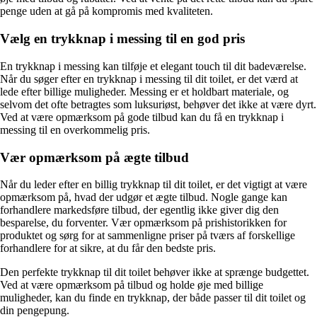
penge uden at gå på kompromis med kvaliteten.
Vælg en trykknap i messing til en god pris
En trykknap i messing kan tilføje et elegant touch til dit badeværelse.
Når du søger efter en trykknap i messing til dit toilet, er det værd at
lede efter billige muligheder. Messing er et holdbart materiale, og
selvom det ofte betragtes som luksuriøst, behøver det ikke at være dyrt.
Ved at være opmærksom på gode tilbud kan du få en trykknap i
messing til en overkommelig pris.
Vær opmærksom på ægte tilbud
Når du leder efter en billig trykknap til dit toilet, er det vigtigt at være
opmærksom på, hvad der udgør et ægte tilbud. Nogle gange kan
forhandlere markedsføre tilbud, der egentlig ikke giver dig den
besparelse, du forventer. Vær opmærksom på prishistorikken for
produktet og sørg for at sammenligne priser på tværs af forskellige
forhandlere for at sikre, at du får den bedste pris.
Den perfekte trykknap til dit toilet behøver ikke at sprænge budgettet.
Ved at være opmærksom på tilbud og holde øje med billige
muligheder, kan du finde en trykknap, der både passer til dit toilet og
din pengepung.