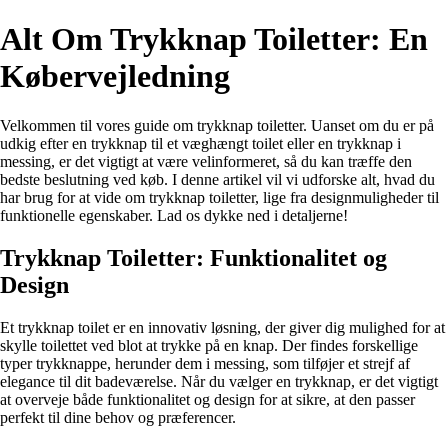
Alt Om Trykknap Toiletter: En
Købervejledning
Velkommen til vores guide om trykknap toiletter. Uanset om du er på
udkig efter en trykknap til et væghængt toilet eller en trykknap i
messing, er det vigtigt at være velinformeret, så du kan træffe den
bedste beslutning ved køb. I denne artikel vil vi udforske alt, hvad du
har brug for at vide om trykknap toiletter, lige fra designmuligheder til
funktionelle egenskaber. Lad os dykke ned i detaljerne!
Trykknap Toiletter: Funktionalitet og
Design
Et trykknap toilet er en innovativ løsning, der giver dig mulighed for at
skylle toilettet ved blot at trykke på en knap. Der findes forskellige
typer trykknappe, herunder dem i messing, som tilføjer et strejf af
elegance til dit badeværelse. Når du vælger en trykknap, er det vigtigt
at overveje både funktionalitet og design for at sikre, at den passer
perfekt til dine behov og præferencer.