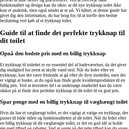
funktionalitet og design kan du sikre, at dit nye trykknap toilet ikke
kun er praktisk, men også smukt at se på. Vi håber, at denne guide har
givet dig den information, du har brug for, til at træffe den bedste
beslutning ved køb af et trykknap toilet.
Guide til at finde det perfekte trykknap til
dit toilet
Opnå den bedste pris med en billig trykknap
Et trykknap til toilettet er en essentiel del af badeværelset, da det giver
dig mulighed for nemt at skylle vand ned. Når du leder efter en
trykknap, kan det være fristende at gå efter de dyre modeller, men det
er vigtigt at huske, at du også kan finde gode kvalitetsprodukter til en
billig pris. Ved at investere tid i at undersøge markedet kan du være
sikker på at finde den perfekte trykknap til dit toilet til en god pris.
Spar penge med en billig trykknap til væghængt toilet
Hvis du har et væghængt toilet, er det vigtigt at vælge en trykknap, der
passer til både stilen og funktionaliteten af dit toilet. Når du leder efter
en billig trykknap til dit væghængte toilet, er det en god idé at holde
øje med tilbud og rabatter. Ved at vente på det rette tilbud kan du spare