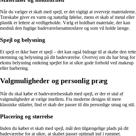
Når du vælger et skab med spejl, er det vigtigt at overveje materialerne.
Træskabe giver en varm og naturlig følelse, mens et skab af metal eller
plastik er lettere at vedligeholde. Vælg et holdbart materiale, der kan
modstå den fugtige badeværelsesatmosfære og som vil holde længe.
Spejl og belysning
Et spejl er ikke bare et spejl – det kan også bidrage til at skabe den rette
stemning og belysning på dit badeværelse. Overvej om du har brug for
ekstra belysning omkring spejlet for at sikre gode forhold ved makeup
eller barbering.
Valgmuligheder og personlig præg
Når du skal købe et badeværelsesskab med spejl, er der et utal af
valgmuligheder at vælge imellem. Fra moderne designs til mere
klassiske stilarter, find et skab der passer til din personlige smag og stil.
Placering og størrelse
Inden du køber et skab med spejl, mål den tilgængelige plads på dit
badeværelse for at sikre, at skabet passer optimalt ind i rummet.