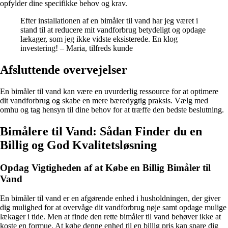
opfylder dine specifikke behov og krav.
Efter installationen af en bimåler til vand har jeg været i
stand til at reducere mit vandforbrug betydeligt og opdage
lækager, som jeg ikke vidste eksisterede. En klog
investering! – Maria, tilfreds kunde
Afsluttende overvejelser
En bimåler til vand kan være en uvurderlig ressource for at optimere
dit vandforbrug og skabe en mere bæredygtig praksis. Vælg med
omhu og tag hensyn til dine behov for at træffe den bedste beslutning.
Bimålere til Vand: Sådan Finder du en
Billig og God Kvalitetsløsning
Opdag Vigtigheden af at Købe en Billig Bimåler til
Vand
En bimåler til vand er en afgørende enhed i husholdningen, der giver
dig mulighed for at overvåge dit vandforbrug nøje samt opdage mulige
lækager i tide. Men at finde den rette bimåler til vand behøver ikke at
koste en formue. At købe denne enhed til en billig pris kan spare dig