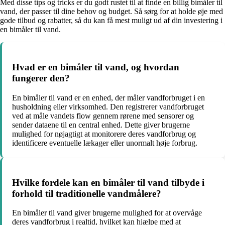
Med disse tips og tricks er du godt rustet til at finde en billig bimåler til
vand, der passer til dine behov og budget. Så sørg for at holde øje med
gode tilbud og rabatter, så du kan få mest muligt ud af din investering i
en bimåler til vand.
Hvad er en bimåler til vand, og hvordan
fungerer den?
En bimåler til vand er en enhed, der måler vandforbruget i en
husholdning eller virksomhed. Den registrerer vandforbruget
ved at måle vandets flow gennem rørene med sensorer og
sender dataene til en central enhed. Dette giver brugerne
mulighed for nøjagtigt at monitorere deres vandforbrug og
identificere eventuelle lækager eller unormalt høje forbrug.
Hvilke fordele kan en bimåler til vand tilbyde i
forhold til traditionelle vandmålere?
En bimåler til vand giver brugerne mulighed for at overvåge
deres vandforbrug i realtid, hvilket kan hjælpe med at