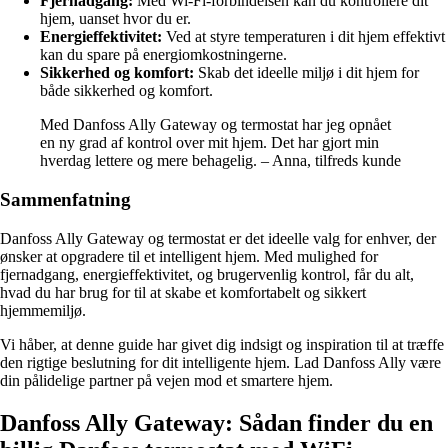
Fjernadgang:
Med Wi-Fi-forbindelsen kan du kontrollere dit
hjem, uanset hvor du er.
Energieffektivitet:
Ved at styre temperaturen i dit hjem effektivt
kan du spare på energiomkostningerne.
Sikkerhed og komfort:
Skab det ideelle miljø i dit hjem for
både sikkerhed og komfort.
Med Danfoss Ally Gateway og termostat har jeg opnået
en ny grad af kontrol over mit hjem. Det har gjort min
hverdag lettere og mere behagelig. – Anna, tilfreds kunde
Sammenfatning
Danfoss Ally Gateway og termostat er det ideelle valg for enhver, der
ønsker at opgradere til et intelligent hjem. Med mulighed for
fjernadgang, energieffektivitet, og brugervenlig kontrol, får du alt,
hvad du har brug for til at skabe et komfortabelt og sikkert
hjemmemiljø.
Vi håber, at denne guide har givet dig indsigt og inspiration til at træffe
den rigtige beslutning for dit intelligente hjem. Lad Danfoss Ally være
din pålidelige partner på vejen mod et smartere hjem.
Danfoss Ally Gateway: Sådan finder du en