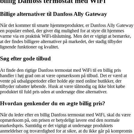
billig Danfoss termostat med WiFi
Billige alternativer til Danfoss Ally Gateway
Når det kommer til smarte hjemmeprodukter, er Danfoss Ally Gateway
en populær enhed, der giver dig mulighed for at styre dit hjemmes
varme via en praktisk WiFi-tilslutning. Men det er vigtigt at bemærke,
at der findes billigere alternativer på markedet, der stadig tilbyder
lignende funktioner og kvalitet.
Søg efter gode tilbud
At finde den rigtige Danfoss termostat med WiFi til en billig pris
handler i høj grad om at være opmærksom på tilbud. Det er værd at
vente på udsalgsperioder eller holde øje med online butikker, der
tilbyder rabatter løbende. Husk at være tålmodig og ikke blot købe
produktet til fuld pris uden at undersøge dine alternativer.
Hvordan genkender du en ægte billig pris?
Når du leder efter en billig Danfoss termostat med WiFi, skal du være
opmærksom på, om prisen er betydeligt lavere end den normale
markedspris. Samtidig er det vigtigt at undersøge produktets
anmeldelser og troværdighed for at sikre, at du ikke går på kompromis