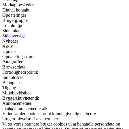
Modtag beskeder
Digital kontakt
Opdateringer
Brugergruppe
Lokalmiljø
Sidelinks
Sideoversigt
Nyheder
Arkiv
Update
Opdateringsstrøm
Paragraffer
Browserdata
Fortrolighedspolitik
Indholdsret
Betingelser
Tilgang
Miljøbevidsthed
ByggeAktiviteter.dk
Annoncemedier
mail@annoncemedier.dk
Vi indsamler cookies for at kunne give dig en bedre
brugeroplevelse. Læs mere her.
Vi og vores partnere bruger cookies til at behandle persondata og