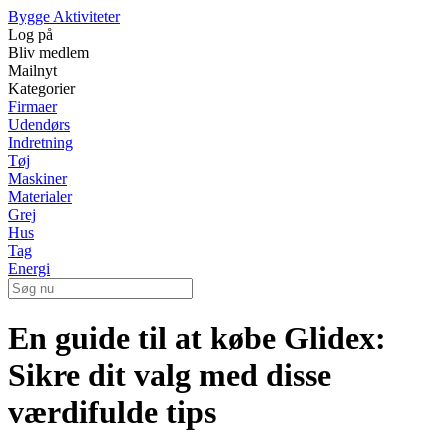
Bygge Aktiviteter
Log på
Bliv medlem
Mailnyt
Kategorier
Firmaer
Udendørs
Indretning
Tøj
Maskiner
Materialer
Grej
Hus
Tag
Energi
En guide til at købe Glidex:
Sikre dit valg med disse
værdifulde tips