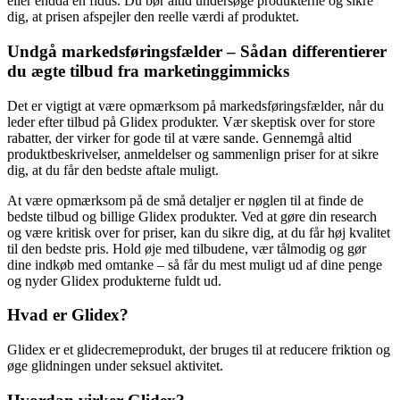
eller endda en fidus. Du bør altid undersøge produkterne og sikre
dig, at prisen afspejler den reelle værdi af produktet.
Undgå markedsføringsfælder – Sådan differentierer
du ægte tilbud fra marketinggimmicks
Det er vigtigt at være opmærksom på markedsføringsfælder, når du
leder efter tilbud på Glidex produkter. Vær skeptisk over for store
rabatter, der virker for gode til at være sande. Gennemgå altid
produktbeskrivelser, anmeldelser og sammenlign priser for at sikre
dig, at du får den bedste aftale muligt.
At være opmærksom på de små detaljer er nøglen til at finde de
bedste tilbud og billige Glidex produkter. Ved at gøre din research
og være kritisk over for priser, kan du sikre dig, at du får høj kvalitet
til den bedste pris. Hold øje med tilbudene, vær tålmodig og gør
dine indkøb med omtanke – så får du mest muligt ud af dine penge
og nyder Glidex produkterne fuldt ud.
Hvad er Glidex?
Glidex er et glidecremeprodukt, der bruges til at reducere friktion og
øge glidningen under seksuel aktivitet.