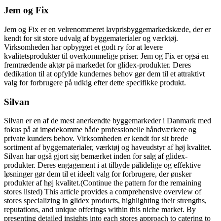
Jem og Fix
Jem og Fix er en velrenommeret lavprisbyggemarkedskæde, der er
kendt for sit store udvalg af byggematerialer og værktøj.
Virksomheden har opbygget et godt ry for at levere
kvalitetsprodukter til overkommelige priser. Jem og Fix er også en
fremtrædende aktør på markedet for glidex-produkter. Deres
dedikation til at opfylde kundernes behov gør dem til et attraktivt
valg for forbrugere på udkig efter dette specifikke produkt.
Silvan
Silvan er en af de mest anerkendte byggemarkeder i Danmark med
fokus på at imødekomme både professionelle håndværkere og
private kunders behov. Virksomheden er kendt for sit brede
sortiment af byggematerialer, værktøj og haveudstyr af høj kvalitet.
Silvan har også gjort sig bemærket inden for salg af glidex-
produkter. Deres engagement i at tilbyde pålidelige og effektive
løsninger gør dem til et ideelt valg for forbrugere, der ønsker
produkter af høj kvalitet.(Continue the pattern for the remaining
stores listed) This article provides a comprehensive overview of
stores specializing in glidex products, highlighting their strengths,
reputations, and unique offerings within this niche market. By
presenting detailed insights into each stores approach to catering to