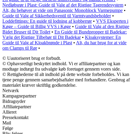
Nedløbsrør i Plast: Guide til Valg af det Rigtige Tagrendesystem
•
Alt, du behøver at vide om Panasonic Monoblock Varmepumpe
•
Guide til Valg af Sikkerhedsventil til Varmtvandsbeholder
•
Loddefittings: En guide til lodning af kobberrør
•
VVS Eksperten i
Køge – Guide til Billig VVS i Køge
•
Guide til Valg af den Rigtige
Bidet Bruser til Dit Toilet
•
En Guide til Bundpropper til Badekar:
Vælg det Rigtige Tilbehør til Dit Badekar
•
Kloaksystemer: En
Guide til Valg af Kloakbrønde i Plast
•
Alt, du har brug for at vide
om Clamps til Rør
•
© Uautoriseret brug er forbudt.
© Ophavsretligt beskyttet indhold. Vi er affiliatepartner og kan
modtage indtægt fra udvalgte køb foretaget gennem vores side.
© Rettighederne til alt indhold på dette website forbeholdes. Vi kan
tjene penge gennem samarbejdsaftaler med forhandlere. Genbrug af
materialet kræver skriftlig godkendelse.
Netværk
Kampagnepartner
Bidragsyder
Affiliatepartner
Allieret
Pressekontakt
Mail
Følge
Bliv følger