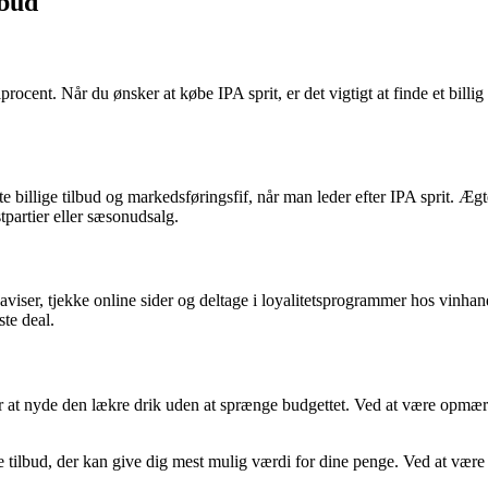
lbud
ocent. Når du ønsker at købe IPA sprit, er det vigtigt at finde et billig 
llige tilbud og markedsføringsfif, når man leder efter IPA sprit. Ægte 
stpartier eller sæsonudsalg.
saviser, tjekke online sider og deltage i loyalitetsprogrammer hos vinha
ste deal.
 for at nyde den lækre drik uden at sprænge budgettet. Ved at være opmær
llige tilbud, der kan give dig mest mulig værdi for dine penge. Ved at 