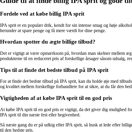
Guide til at finde billig IPA sprit og gode ti
Fordele ved at købe billig IPA sprit
IPA sprit er en populær drik, kendt for sin intense smag og høje alkoholpr
herunder at spare penge og få mere værdi for dine penge.
Hvordan spotter du ægte billige tilbud?
Det er vigtigt at være opmærksom på, hvordan man skelner mellem ægte bi
produkterne til en reduceret pris af forskellige årsager såsom udsalg, re
Tips til at finde det bedste tilbud på IPA sprit
For at finde det bedste tilbud på IPA sprit, kan du holde øje med tilbud
og kvalitet mellem forskellige forhandlere for at sikre, at du får den bed
Vigtigheden af at købe IPA sprit til en god pris
At købe IPA sprit til en god pris er vigtigt, da det giver dig mulighed
IPA sprit til din næste fest eller begivenhed.
Så næste gang du er på udkig efter IPA sprit, så husk at lede efter bi
til den bedste pris.