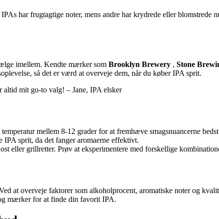
IPAs har frugtagtige noter, mens andre har krydrede eller blomstrede n
t vælge imellem. Kendte mærker som
Brooklyn Brewery
,
Stone Brewi
oplevelse, så det er værd at overveje dem, når du køber IPA sprit.
altid mit go-to valg! – Jane, IPA elsker
n temperatur mellem 8-12 grader for at fremhæve smagsnuancerne bedst
e IPA sprit, da det fanger aromaerne effektivt.
t eller grillretter. Prøv at eksperimentere med forskellige kombination
Ved at overveje faktorer som alkoholprocent, aromatiske noter og kvalite
g mærker for at finde din favorit IPA.