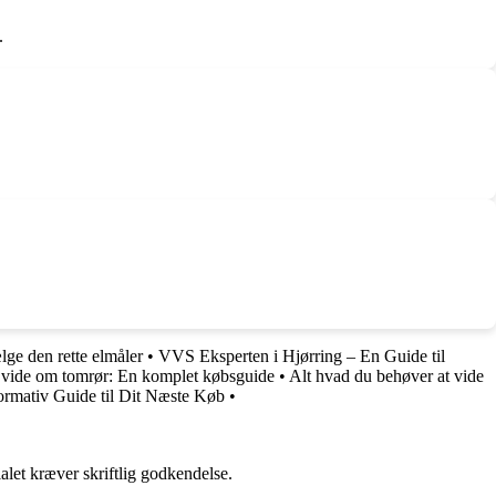
.
ælge den rette elmåler
•
VVS Eksperten i Hjørring – En Guide til
t vide om tomrør: En komplet købsguide
•
Alt hvad du behøver at vide
rmativ Guide til Dit Næste Køb
•
alet kræver skriftlig godkendelse.