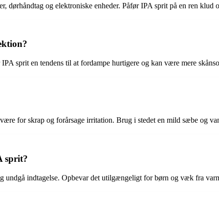
der, dørhåndtag og elektroniske enheder. Påfør IPA sprit på en ren klud 
ektion?
r IPA sprit en tendens til at fordampe hurtigere og kan være mere skån
n være for skrap og forårsage irritation. Brug i stedet en mild sæbe og va
 sprit?
og undgå indtagelse. Opbevar det utilgængeligt for børn og væk fra varm