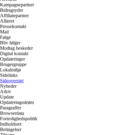
Kampagnepartner
Bidragsyder
Affiliatepartner
Allieret
Pressekontakt
Mail
Følge
Bliv følger
Modtag beskeder
Digital kontakt
Opdateringer
Brugergruppe
Lokalmiljø
Sidelinks
Sideoversigt
Nyheder
Arkiv
Update
Opdateringsstrøm
Paragraffer
Browserdata
Fortrolighedspolitik
Indholdsret
Betingelser
Tilgang