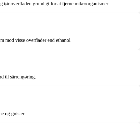
og tør overfladen grundigt for at fjerne mikroorganismer.
som mod visse overflader end ethanol.
nd til sårrengøring.
e og gnister.