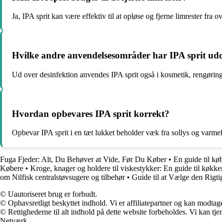
Ja, IPA sprit kan være effektiv til at opløse og fjerne limrester fra o
Hvilke andre anvendelsesområder har IPA sprit udo
Ud over desinfektion anvendes IPA sprit også i kosmetik, rengøringsm
Hvordan opbevares IPA sprit korrekt?
Opbevar IPA sprit i en tæt lukket beholder væk fra sollys og varmeki
Fuga Fjeder: Alt, Du Behøver at Vide, Før Du Køber
•
En guide til kø
Købere
•
Kroge, knager og holdere til viskestykker: En guide til køkke
om Nilfisk centralstøvsugere og tilbehør
•
Guide til at Vælge den Rigt
© Uautoriseret brug er forbudt.
© Ophavsretligt beskyttet indhold. Vi er affiliatepartner og kan modtag
© Rettighederne til alt indhold på dette website forbeholdes. Vi kan t
Netværk