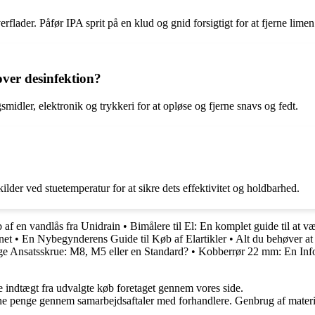
verflader. Påfør IPA sprit på en klud og gnid forsigtigt for at fjerne limen
ver desinfektion?
idler, elektronik og trykkeri for at opløse og fjerne snavs og fedt.
lder ved stuetemperatur for at sikre dets effektivitet og holdbarhed.
b af en vandlås fra Unidrain
•
Bimålere til El: En komplet guide til at v
net
•
En Nybegynderens Guide til Køb af Elartikler
•
Alt du behøver a
ige Ansatsskrue: M8, M5 eller en Standard?
•
Kobberrør 22 mm: En Info
e indtægt fra udvalgte køb foretaget gennem vores side.
jene penge gennem samarbejdsaftaler med forhandlere. Genbrug af materi