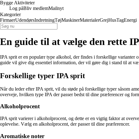
Bygge Aktiviteter
Log på
Bliv medlem
Mailnyt
Kategorier
Firmaer
Udendørs
Indretning
Tøj
Maskiner
Materialer
Grej
Hus
Tag
Energi
En guide til at vælge den rette IP
IPA sprit er en populær type alkohol, der findes i forskellige variante
guide vil give dig essentiel information, der vil gøre dig i stand til at v
Forskellige typer IPA sprit
Når du leder efter IPA sprit, vil du støde på forskellige typer såsom a
overveje, hvilken type IPA der passer bedst til dine præferencer og form
Alkoholprocent
IPA sprit varierer i alkoholprocent, og dette er en vigtig faktor at ov
oplevelse. Vælg en alkoholprocent, der passer til dine præferencer.
Aromatiske noter