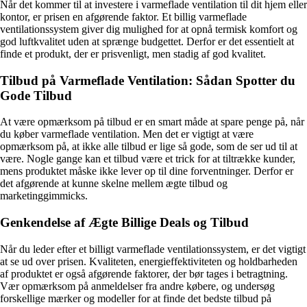
Når det kommer til at investere i varmeflade ventilation til dit hjem eller
kontor, er prisen en afgørende faktor. Et billig varmeflade
ventilationssystem giver dig mulighed for at opnå termisk komfort og
god luftkvalitet uden at sprænge budgettet. Derfor er det essentielt at
finde et produkt, der er prisvenligt, men stadig af god kvalitet.
Tilbud på Varmeflade Ventilation: Sådan Spotter du
Gode Tilbud
At være opmærksom på tilbud er en smart måde at spare penge på, når
du køber varmeflade ventilation. Men det er vigtigt at være
opmærksom på, at ikke alle tilbud er lige så gode, som de ser ud til at
være. Nogle gange kan et tilbud være et trick for at tiltrække kunder,
mens produktet måske ikke lever op til dine forventninger. Derfor er
det afgørende at kunne skelne mellem ægte tilbud og
marketinggimmicks.
Genkendelse af Ægte Billige Deals og Tilbud
Når du leder efter et billigt varmeflade ventilationssystem, er det vigtigt
at se ud over prisen. Kvaliteten, energieffektiviteten og holdbarheden
af produktet er også afgørende faktorer, der bør tages i betragtning.
Vær opmærksom på anmeldelser fra andre købere, og undersøg
forskellige mærker og modeller for at finde det bedste tilbud på