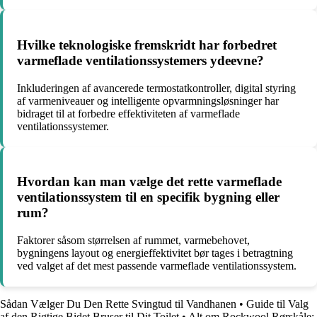
Hvilke teknologiske fremskridt har forbedret
varmeflade ventilationssystemers ydeevne?
Inkluderingen af avancerede termostatkontroller, digital styring
af varmeniveauer og intelligente opvarmningsløsninger har
bidraget til at forbedre effektiviteten af varmeflade
ventilationssystemer.
Hvordan kan man vælge det rette varmeflade
ventilationssystem til en specifik bygning eller
rum?
Faktorer såsom størrelsen af rummet, varmebehovet,
bygningens layout og energieffektivitet bør tages i betragtning
ved valget af det mest passende varmeflade ventilationssystem.
Sådan Vælger Du Den Rette Svingtud til Vandhanen
•
Guide til Valg
af den Rigtige Bidet Bruser til Dit Toilet
•
Alt om Rockwool Rørskåle: