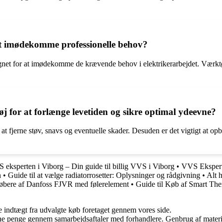
at imødekomme professionelle behov?
gnet for at imødekomme de krævende behov i elektrikerarbejdet. Værktøj
j for at forlænge levetiden og sikre optimal ydeevne?
at fjerne støv, snavs og eventuelle skader. Desuden er det vigtigt at op
 eksperten i Viborg – Din guide til billig VVS i Viborg
•
VVS Eksperte
n
•
Guide til at vælge radiatorrosetter: Oplysninger og rådgivning
•
Alt 
købere af Danfoss FJVR med følerelement
•
Guide til Køb af Smart Ther
e indtægt fra udvalgte køb foretaget gennem vores side.
jene penge gennem samarbejdsaftaler med forhandlere. Genbrug af materi