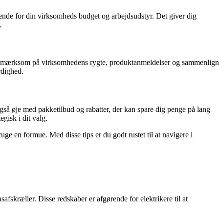
gørende for din virksomheds budget og arbejdsudstyr. Det giver dig
.
Vær opmærksom på virksomhedens rygte, produktanmeldelser og sammenlign
rdighed.
gså øje med pakketilbud og rabatter, der kan spare dig penge på lang
gisk i dit valg.
ge en formue. Med disse tips er du godt rustet til at navigere i
afskræller. Disse redskaber er afgørende for elektrikere til at