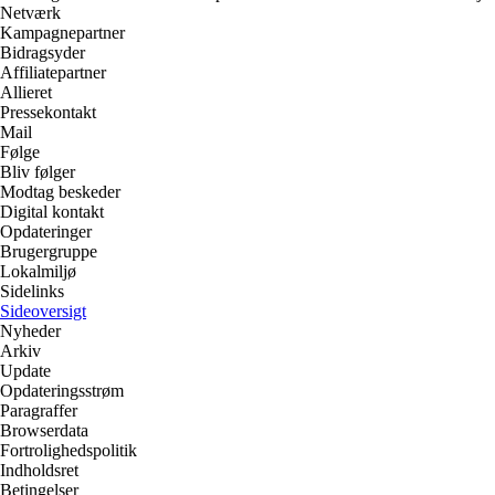
Netværk
Kampagnepartner
Bidragsyder
Affiliatepartner
Allieret
Pressekontakt
Mail
Følge
Bliv følger
Modtag beskeder
Digital kontakt
Opdateringer
Brugergruppe
Lokalmiljø
Sidelinks
Sideoversigt
Nyheder
Arkiv
Update
Opdateringsstrøm
Paragraffer
Browserdata
Fortrolighedspolitik
Indholdsret
Betingelser