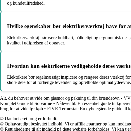
og kundetilfredshed.
Hvilke egenskaber bør elektrikerværktøj have for 
Elektrikerværktøj bør være holdbart, pålideligt og ergonomisk desi
kvalitet i udførelsen af opgaver.
Hvordan kan elektrikerne vedligeholde deres værktø
Elektrikere bør regelmæssigt inspicere og rengøre deres værktøj for 
slidte dele for at forlænge levetiden og opretholde optimal ydeevne.
Alt, du behøver at vide om glasnor og pakning til din brændeovn
•
VVS
Komplet Guide til Solvarme
•
Nåleventil: En essentiel guide til købere
brug for at vide før køb
•
FJVR Termostat: En dybdegående guide til 
© Uautoriseret brug er forbudt.
© Ophavsretligt beskyttet indhold. Vi er affiliatepartner og kan modtag
© Rettighederne til alt indhold på dette website forbeholdes. Vi kan t