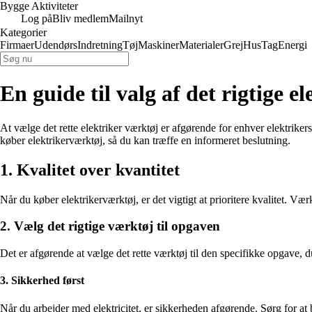
Bygge Aktiviteter
Log på
Bliv medlem
Mailnyt
Kategorier
Firmaer
Udendørs
Indretning
Tøj
Maskiner
Materialer
Grej
Hus
Tag
Energi
En guide til valg af det rigtige 
At vælge det rette elektriker værktøj er afgørende for enhver elektriker
køber elektrikerværktøj, så du kan træffe en informeret beslutning.
1. Kvalitet over kvantitet
Når du køber elektrikerværktøj, er det vigtigt at prioritere kvalitet. Væ
2. Vælg det rigtige værktøj til opgaven
Det er afgørende at vælge det rette værktøj til den specifikke opgave, 
3. Sikkerhed først
Når du arbejder med elektricitet, er sikkerheden afgørende. Sørg for at b