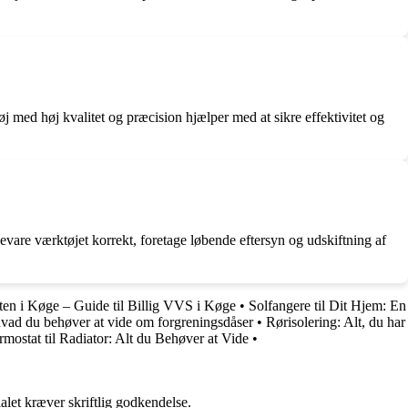
 med høj kvalitet og præcision hjælper med at sikre effektivitet og
bevare værktøjet korrekt, foretage løbende eftersyn og udskiftning af
n i Køge – Guide til Billig VVS i Køge
•
Solfangere til Dit Hjem: En
hvad du behøver at vide om forgreningsdåser
•
Rørisolering: Alt, du har
mostat til Radiator: Alt du Behøver at Vide
•
alet kræver skriftlig godkendelse.