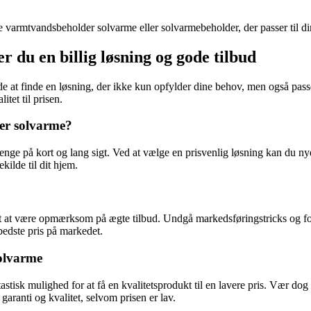
tte varmtvandsbeholder solvarme eller solvarmebeholder, der passer til d
du en billig løsning og gode tilbud
de at finde en løsning, der ikke kun opfylder dine behov, men også pass
tet til prisen.
der solvarme?
nge på kort og lang sigt. Ved at vælge en prisvenlig løsning kan du n
ilde til dit hjem.
igt at være opmærksom på ægte tilbud. Undgå markedsføringstricks og fo
 bedste pris på markedet.
olvarme
isk mulighed for at få en kvalitetsprodukt til en lavere pris. Vær dog
aranti og kvalitet, selvom prisen er lav.