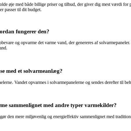
olde øje med både billige priser og tilbud, der giver dig mest værdi f
r passer til dit budget.
vordan fungerer den?
opbevare og opvarme det varme vand, der genereres af solvarmepaneler. B
and.
else med et solvarmeanlæg?
lerne. Vandet opvarmes i solvarmepanelerne og sendes derefter til behold
varme sammenlignet med andre typer varmekilder?
gør den mere miljøvenlig og energieffektiv sammenlignet med traditionel