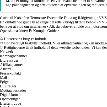
Ja, det er muligt at kombinere en varmtvandsbeholder til solvarme m
øge pålideligheden og effektiviteten af opvarmningen og reducere 
Guide til Køb af en Termostat: Essentielle Fakta og Rådgivning
•
VVS E
En omfattende guide til at vælge det rette værktøj til dine behov
•
VVS E
behøver at vide om gasalarmer
•
Alt, du behøver at vide om motorvær
Opvaskemaskiner: Et Komplet Guide
•
© Uautoriseret brug er forbudt.
© Ophavsretligt beskyttet indhold. Vi er affiliatepartner og kan modtag
© Rettighederne til alt indhold på dette website forbeholdes. Vi kan t
Netværk
Kampagnepartner
Bidragsyder
Affiliatepartner
Allieret
Pressekontakt
Mail
Følge
Bliv følger
Modtag beskeder
Digital kontakt
Opdateringer
Brugergruppe