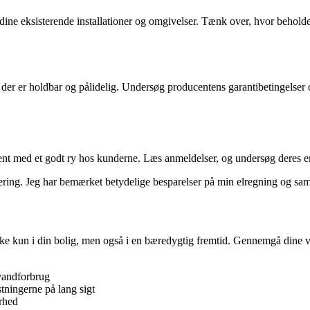
dine eksisterende installationer og omgivelser. Tænk over, hvor beholder
, der er holdbar og pålidelig. Undersøg producentens garantibetingelser
cent med et godt ry hos kunderne. Læs anmeldelser, og undersøg deres er
ing. Jeg har bemærket betydelige besparelser på min elregning og samtidi
ke kun i din bolig, men også i en bæredygtig fremtid. Gennemgå dine va
 vandforbrug
tningerne på lang sigt
arhed