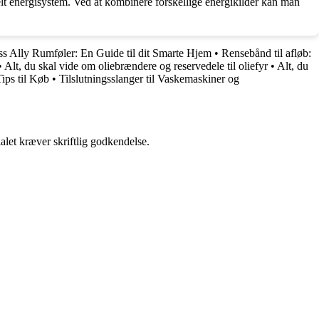
elt energisystem. Ved at kombinere forskellige energikilder kan man
s Ally Rumføler: En Guide til dit Smarte Hjem
•
Rensebånd til afløb:
•
Alt, du skal vide om oliebrændere og reservedele til oliefyr
•
Alt, du
ips til Køb
•
Tilslutningsslanger til Vaskemaskiner og
alet kræver skriftlig godkendelse.