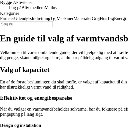
Bygge Aktiviteter
Log på
Bliv medlem
Mailnyt
Kategorier
Firmaer
Udendørs
Indretning
Tøj
Maskiner
Materialer
Grej
Hus
Tag
Energi
En guide til valg af varmtvands
Velkommen til vores omfattende guide, der vil hjælpe dig med at træffe
dig penge, skåne miljøet og sikre, at du har pålidelig adgang til varmt 
Valg af kapacitet
En af de første beslutninger, du skal træffe, er valget af kapacitet til 
har tilstrækkeligt varmt vand til rådighed.
Effektivitet og energibesparelse
Når du vælger en varmtvandsbeholder solvarme, bør du fokusere på effek
pengepung på lang sigt.
Design og installation