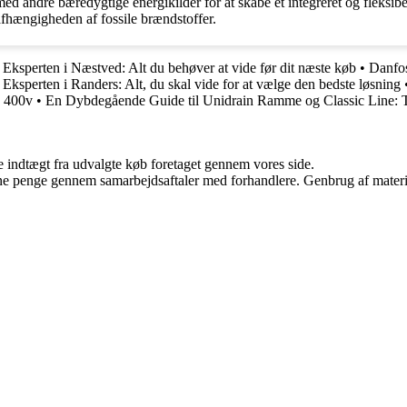
ed andre bæredygtige energikilder for at skabe et integreret og fleksib
afhængigheden af fossile brændstoffer.
ksperten i Næstved: Alt du behøver at vide før dit næste køb
•
Danfos
ksperten i Randers: Alt, du skal vide for at vælge den bedste løsning
n 400v
•
En Dybdegående Guide til Unidrain Ramme og Classic Line: T
e indtægt fra udvalgte køb foretaget gennem vores side.
jene penge gennem samarbejdsaftaler med forhandlere. Genbrug af materi