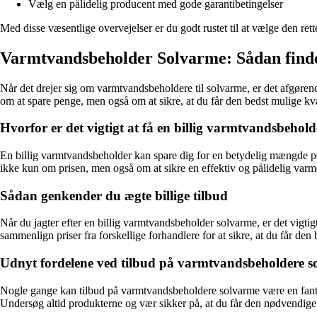
Vælg en pålidelig producent med gode garantibetingelser
Med disse væsentlige overvejelser er du godt rustet til at vælge den re
Varmtvandsbeholder Solvarme: Sådan finder 
Når det drejer sig om varmtvandsbeholdere til solvarme, er det afgøren
om at spare penge, men også om at sikre, at du får den bedst mulige kvali
Hvorfor er det vigtigt at få en billig varmtvandsbehol
En billig varmtvandsbeholder kan spare dig for en betydelig mængde pe
ikke kun om prisen, men også om at sikre en effektiv og pålidelig varmek
Sådan genkender du ægte billige tilbud
Når du jagter efter en billig varmtvandsbeholder solvarme, er det vigt
sammenlign priser fra forskellige forhandlere for at sikre, at du får den
Udnyt fordelene ved tilbud på varmtvandsbeholdere s
Nogle gange kan tilbud på varmtvandsbeholdere solvarme være en fantast
Undersøg altid produkterne og vær sikker på, at du får den nødvendige g