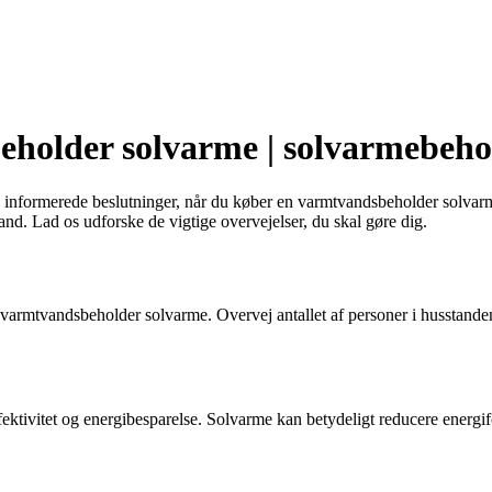
beholder solvarme | solvarmebeho
 informerede beslutninger, når du køber en varmtvandsbeholder solvarme
vand. Lad os udforske de vigtige overvejelser, du skal gøre dig.
din varmtvandsbeholder solvarme. Overvej antallet af personer i husstanden
tivitet og energibesparelse. Solvarme kan betydeligt reducere energifo