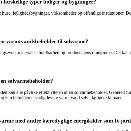
i forskellige typer boliger og bygninger?
e huse, lejlighedsbygninger, virksomheder og offentlige institutioner. D
en varmtvandsbeholder til solvarme?
ringsevne, materialets holdbarhed og producentens omdømme. Det kan ogs
f en solvarmebeholder?
eden kan alle påvirke effektiviteten af en solvarmebeholder. Generelt f
g kan beholderen stadig levere varmt vand selv i køligere klimaer.
arme med andre bæredygtige energikilder som fx jord