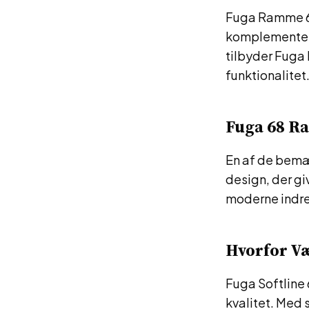
Fuga Ramme 68 
komplementere
tilbyder Fug
funktionalitet
Fuga 68 R
En af de bemæ
design, der gi
moderne indret
Hvorfor Væ
Fuga Softline 
kvalitet. Med 