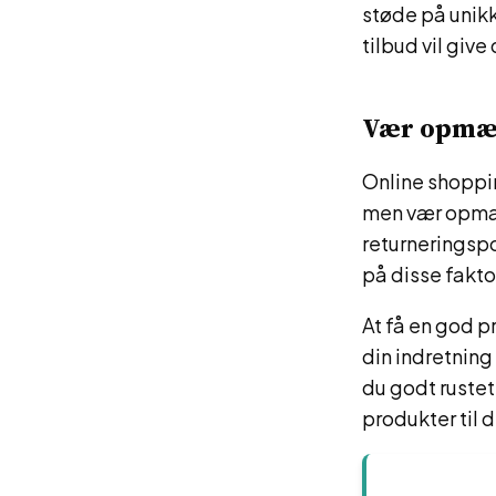
støde på unikk
tilbud vil giv
Vær opmær
Online shoppi
men vær opmær
returneringsp
på disse faktor
At få en god p
din indretning
du godt rustet
produkter til d