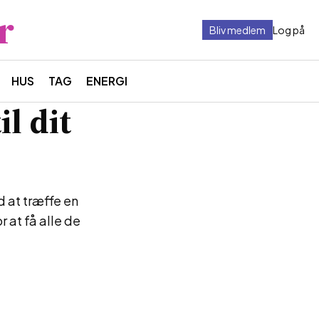
r
Bliv medlem
Log på
HUS
TAG
ENERGI
l dit
 at træffe en
 at få alle de