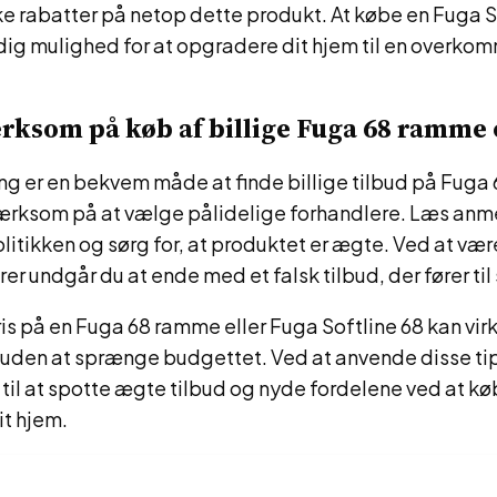
e rabatter på netop dette produkt. At købe en Fuga S
e dig mulighed for at opgradere dit hjem til en overkom
ksom på køb af billige Fuga 68 ramme 
ng er en bekvem måde at finde billige tilbud på Fuga
ksom på at vælge pålidelige forhandlere. Læs anmel
olitikken og sørg for, at produktet er ægte. Ved at 
er undgår du at ende med et falsk tilbud, der fører til
ris på en Fuga 68 ramme eller Fuga Softline 68 kan vir
 uden at sprænge budgettet. Ved at anvende disse tips
 til at spotte ægte tilbud og nyde fordelene ved at kø
it hjem.