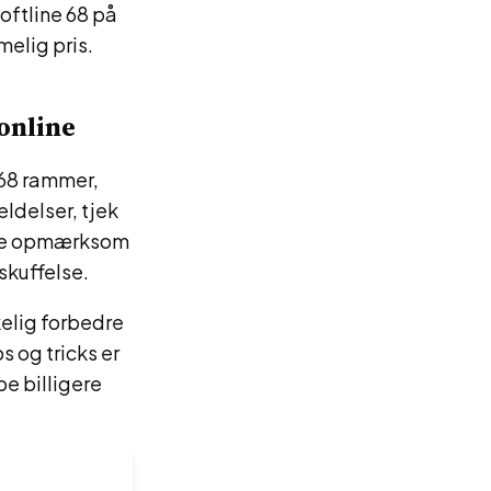
oftline 68 på
melig pris.
online
 68 rammer,
delser, tjek
være opmærksom
 skuffelse.
kelig forbedre
 og tricks er
be billigere