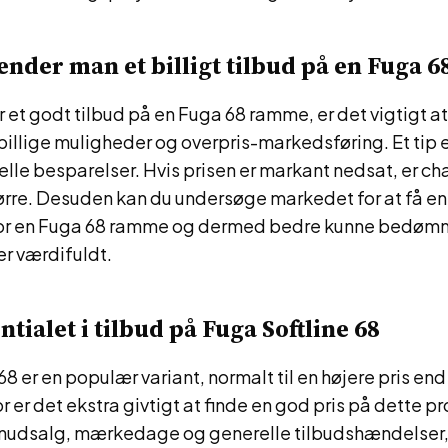
nder man et billigt tilbud på en Fuga 
 et godt tilbud på en Fuga 68 ramme, er det vigtigt a
llige muligheder og overpris-markedsføring. Et tip e
le besparelser. Hvis prisen er markant nedsat, er cha
ørre. Desuden kan du undersøge markedet for at få e
for en Fuga 68 ramme og dermed bedre kunne bedøm
 er værdifuldt.
tialet i tilbud på Fuga Softline 68
68 er en populær variant, normalt til en højere pris en
r er det ekstra givtigt at finde en god pris på dette p
udsalg, mærkedage og generelle tilbudshændelser, 