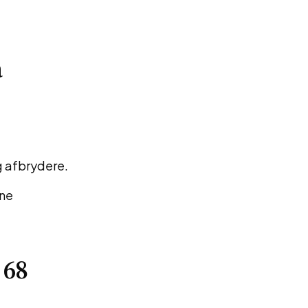
a
g afbrydere.
ine
 68