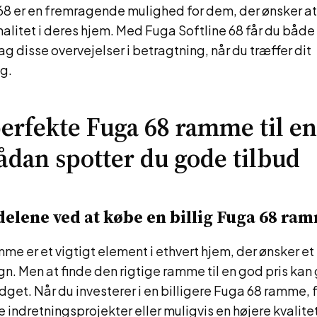
 er en fremragende mulighed for dem, der ønsker a
onalitet i deres hjem. Med Fuga Softline 68 får du båd
g disse overvejelser i betragtning, når du træffer dit
g.
perfekte Fuga 68 ramme til en 
Sådan spotter du gode tilbud
elene ved at købe en billig Fuga 68 ra
me er et vigtigt element i ethvert hjem, der ønsker et 
. Men at finde den rigtige ramme til en god pris kan 
udget. Når du investerer i en billigere Fuga 68 ramme, f
e indretningsprojekter eller muligvis en højere kvalite