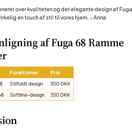
oneret over kvaliteten og det elegante design af Fu
rkelig en touch af stil til vores hjem. – Anna
ligning af Fuga 68 Ramme
er
Funktioner
Pris
8
Stilfuldt design
300 DKK
68
Softline-design
350 DKK
sion