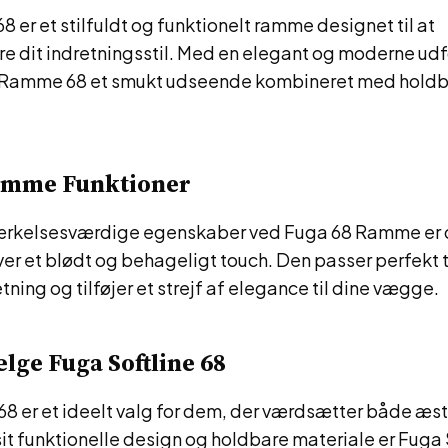
er et stilfuldt og funktionelt ramme designet til at
 dit indretningsstil. Med en elegant og moderne ud
a Ramme 68 et smukt udseende kombineret med hold
.
amme Funktioner
rkelsesværdige egenskaber ved Fuga 68 Ramme er d
ver et blødt og behageligt touch. Den passer perfekt t
ning og tilføjer et strejf af elegance til dine vægge.
lge Fuga Softline 68
68 er et ideelt valg for dem, der værdsætter både æst
sit funktionelle design og holdbare materiale er Fuga 