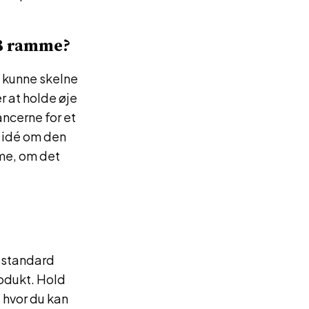
68 ramme?
t kunne skelne
r at holde øje
ncerne for et
n idé om den
me, om det
d standard
rodukt. Hold
hvor du kan