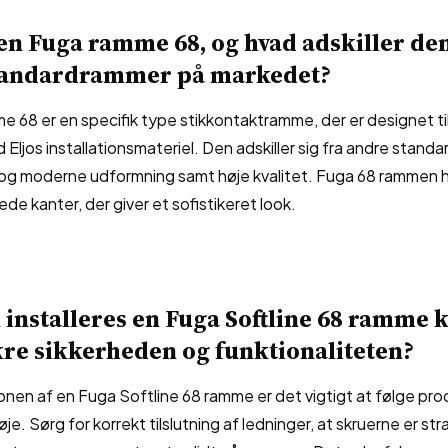
en Fuga ramme 68, og hvad adskiller den
tandardrammer på markedet?
 68 er en specifik type stikkontaktramme, der er designet ti
 Eljos installationsmateriel. Den adskiller sig fra andre stan
 og moderne udformning samt høje kvalitet. Fuga 68 rammen 
de kanter, der giver et sofistikeret look.
installeres en Fuga Softline 68 ramme 
ikre sikkerheden og funktionaliteten?
ionen af en Fuga Softline 68 ramme er det vigtigt at følge p
je. Sørg for korrekt tilslutning af ledninger, at skruerne er str