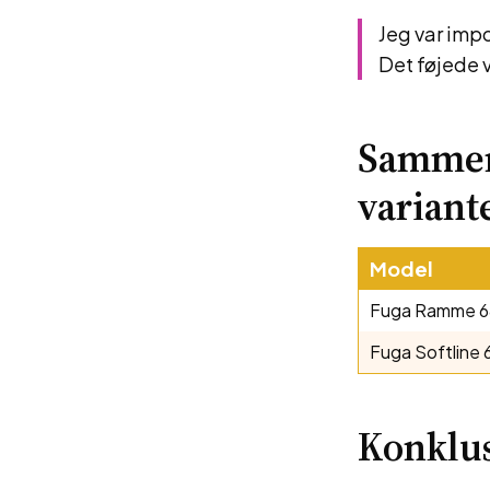
Jeg var imp
Det føjede vi
Sammen
variant
Model
Fuga Ramme 6
Fuga Softline 
Konklu