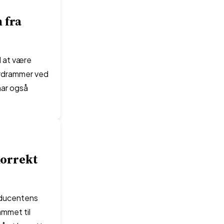
 fra
l at være
dardrammer ved
har også
korrekt
roducentens
ammet til