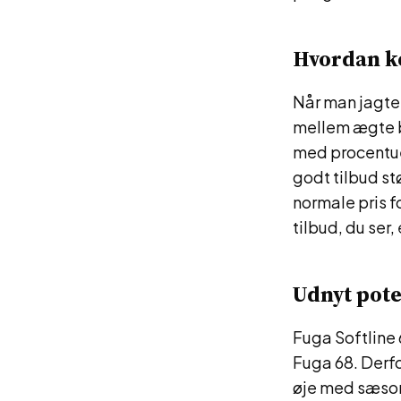
Hvordan ke
Når man jagter
mellem ægte bi
med procentuel
godt tilbud st
normale pris 
tilbud, du ser,
Udnyt poten
Fuga Softline 
Fuga 68. Derfo
øje med sæson