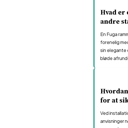
Hvad er 
andre s
En Fuga ramme
forenelig med
sin elegante
bløde afrunde
Hvordan 
for at s
Ved installat
anvisninger nø