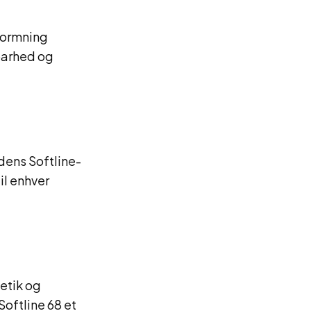
formning
barhed og
ens Softline-
il enhver
etik og
Softline 68 et