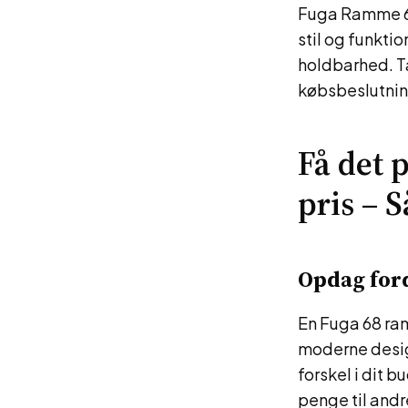
Fuga Ramme 68
stil og funkti
holdbarhed. Ta
købsbeslutnin
Få det 
pris – 
Opdag ford
En Fuga 68 ram
moderne design
forskel i dit b
penge til andr