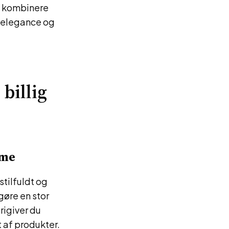
t kombinere
e elegance og
billig
mme
stilfuldt og
gøre en stor
rigiver du
t af produkter.