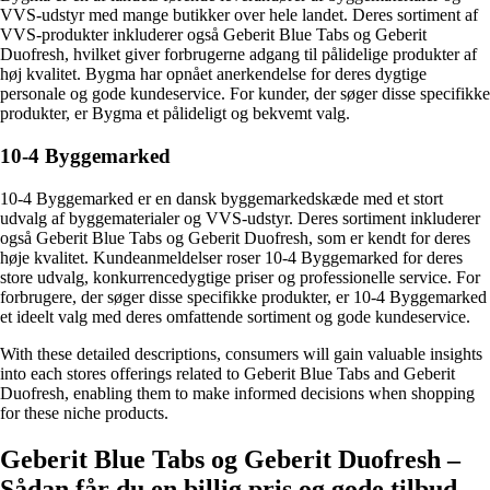
VVS-udstyr med mange butikker over hele landet. Deres sortiment af
VVS-produkter inkluderer også Geberit Blue Tabs og Geberit
Duofresh, hvilket giver forbrugerne adgang til pålidelige produkter af
høj kvalitet. Bygma har opnået anerkendelse for deres dygtige
personale og gode kundeservice. For kunder, der søger disse specifikke
produkter, er Bygma et pålideligt og bekvemt valg.
10-4 Byggemarked
10-4 Byggemarked er en dansk byggemarkedskæde med et stort
udvalg af byggematerialer og VVS-udstyr. Deres sortiment inkluderer
også Geberit Blue Tabs og Geberit Duofresh, som er kendt for deres
høje kvalitet. Kundeanmeldelser roser 10-4 Byggemarked for deres
store udvalg, konkurrencedygtige priser og professionelle service. For
forbrugere, der søger disse specifikke produkter, er 10-4 Byggemarked
et ideelt valg med deres omfattende sortiment og gode kundeservice.
With these detailed descriptions, consumers will gain valuable insights
into each stores offerings related to Geberit Blue Tabs and Geberit
Duofresh, enabling them to make informed decisions when shopping
for these niche products.
Geberit Blue Tabs og Geberit Duofresh –
Sådan får du en billig pris og gode tilbud