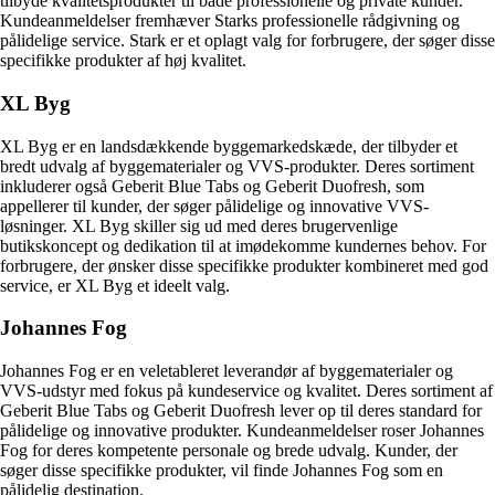
tilbyde kvalitetsprodukter til både professionelle og private kunder.
Kundeanmeldelser fremhæver Starks professionelle rådgivning og
pålidelige service. Stark er et oplagt valg for forbrugere, der søger disse
specifikke produkter af høj kvalitet.
XL Byg
XL Byg er en landsdækkende byggemarkedskæde, der tilbyder et
bredt udvalg af byggematerialer og VVS-produkter. Deres sortiment
inkluderer også Geberit Blue Tabs og Geberit Duofresh, som
appellerer til kunder, der søger pålidelige og innovative VVS-
løsninger. XL Byg skiller sig ud med deres brugervenlige
butikskoncept og dedikation til at imødekomme kundernes behov. For
forbrugere, der ønsker disse specifikke produkter kombineret med god
service, er XL Byg et ideelt valg.
Johannes Fog
Johannes Fog er en veletableret leverandør af byggematerialer og
VVS-udstyr med fokus på kundeservice og kvalitet. Deres sortiment af
Geberit Blue Tabs og Geberit Duofresh lever op til deres standard for
pålidelige og innovative produkter. Kundeanmeldelser roser Johannes
Fog for deres kompetente personale og brede udvalg. Kunder, der
søger disse specifikke produkter, vil finde Johannes Fog som en
pålidelig destination.