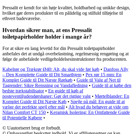
Pressalit er kendt for sin høje kvalitet, holdbarhed og unikke design,
hvilket gør deres produkter til en pålidelig og stilfuld tilføjelse til
ethvert badeværelse.
Hvordan sikrer man, at ens Pressalit
toiletpapirholder holder i mange år?
For at sikre en lang levetid for din Pressalit toiletpapirholder
anbefales det at undgå overbelastning, regelmæssig rengøring og at
følge de anbefalede vedligeholdelsesinstruktioner fra producenten.
Kabelrør og Trækrør Ø40: Alt, du skal vide før køb
•
Danfoss Ally
– Den Komplette Guide til Dit Smarthjem
•
Pex rør 15 mm: En
Komplet Guide til Dit Næste Rørkøb
•
Guide til Valg af Net til
Tagrender: Sikre Rensning og Vandafledning
•
Guide til at købe den
bedste trækstabilisator
•
En guide til køb af
posteventil|udendørshaner: Gør det rigtige valg
•
Mørtelblander: En
Komplet Guide til Dit Næste Køb
•
Spejle på mål: En guide til at
vælge det perfekte spejl efter mål
•
Alt hvad du behøver at vide om
Nilan Comfort CT 150
•
Keramisk Isolering: En Omfattende Guide
til Potentielle Købere
•
© Uautoriseret brug er forbudt.
© Ophavsretligt beskyttet indhold. Vi er affiliatepartner og kan