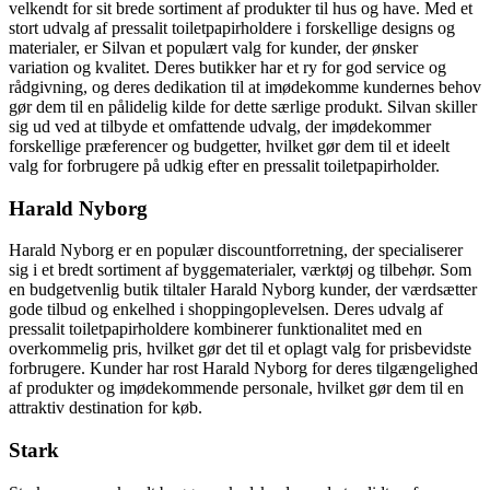
velkendt for sit brede sortiment af produkter til hus og have. Med et
stort udvalg af pressalit toiletpapirholdere i forskellige designs og
materialer, er Silvan et populært valg for kunder, der ønsker
variation og kvalitet. Deres butikker har et ry for god service og
rådgivning, og deres dedikation til at imødekomme kundernes behov
gør dem til en pålidelig kilde for dette særlige produkt. Silvan skiller
sig ud ved at tilbyde et omfattende udvalg, der imødekommer
forskellige præferencer og budgetter, hvilket gør dem til et ideelt
valg for forbrugere på udkig efter en pressalit toiletpapirholder.
Harald Nyborg
Harald Nyborg er en populær discountforretning, der specialiserer
sig i et bredt sortiment af byggematerialer, værktøj og tilbehør. Som
en budgetvenlig butik tiltaler Harald Nyborg kunder, der værdsætter
gode tilbud og enkelhed i shoppingoplevelsen. Deres udvalg af
pressalit toiletpapirholdere kombinerer funktionalitet med en
overkommelig pris, hvilket gør det til et oplagt valg for prisbevidste
forbrugere. Kunder har rost Harald Nyborg for deres tilgængelighed
af produkter og imødekommende personale, hvilket gør dem til en
attraktiv destination for køb.
Stark