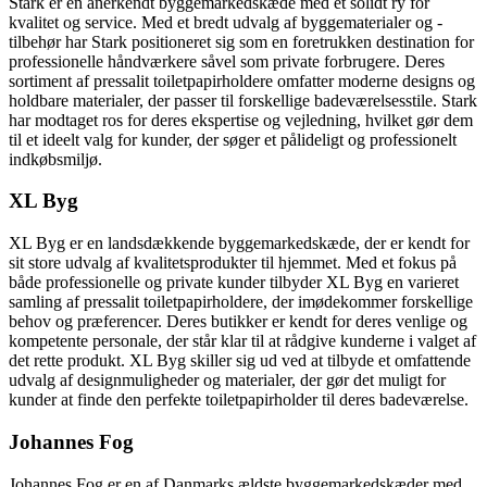
Stark er en anerkendt byggemarkedskæde med et solidt ry for
kvalitet og service. Med et bredt udvalg af byggematerialer og -
tilbehør har Stark positioneret sig som en foretrukken destination for
professionelle håndværkere såvel som private forbrugere. Deres
sortiment af pressalit toiletpapirholdere omfatter moderne designs og
holdbare materialer, der passer til forskellige badeværelsesstile. Stark
har modtaget ros for deres ekspertise og vejledning, hvilket gør dem
til et ideelt valg for kunder, der søger et pålideligt og professionelt
indkøbsmiljø.
XL Byg
XL Byg er en landsdækkende byggemarkedskæde, der er kendt for
sit store udvalg af kvalitetsprodukter til hjemmet. Med et fokus på
både professionelle og private kunder tilbyder XL Byg en varieret
samling af pressalit toiletpapirholdere, der imødekommer forskellige
behov og præferencer. Deres butikker er kendt for deres venlige og
kompetente personale, der står klar til at rådgive kunderne i valget af
det rette produkt. XL Byg skiller sig ud ved at tilbyde et omfattende
udvalg af designmuligheder og materialer, der gør det muligt for
kunder at finde den perfekte toiletpapirholder til deres badeværelse.
Johannes Fog
Johannes Fog er en af Danmarks ældste byggemarkedskæder med