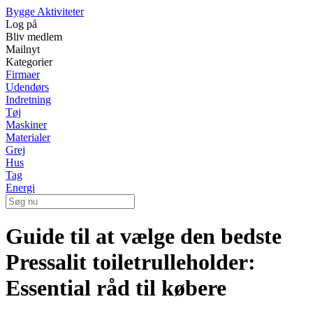
Bygge Aktiviteter
Log på
Bliv medlem
Mailnyt
Kategorier
Firmaer
Udendørs
Indretning
Tøj
Maskiner
Materialer
Grej
Hus
Tag
Energi
Guide til at vælge den bedste
Pressalit toiletrulleholder:
Essential råd til købere