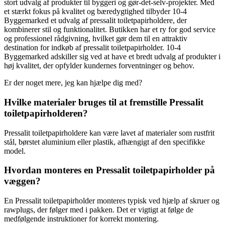
stort udvalg af produkter til byggeri og gør-det-selv-projekter. Med
et stærkt fokus på kvalitet og bæredygtighed tilbyder 10-4
Byggemarked et udvalg af pressalit toiletpapirholdere, der
kombinerer stil og funktionalitet. Butikken har et ry for god service
og professionel rådgivning, hvilket gør dem til en attraktiv
destination for indkøb af pressalit toiletpapirholder. 10-4
Byggemarked adskiller sig ved at have et bredt udvalg af produkter i
høj kvalitet, der opfylder kundernes forventninger og behov.
Er der noget mere, jeg kan hjælpe dig med?
Hvilke materialer bruges til at fremstille Pressalit
toiletpapirholderen?
Pressalit toiletpapirholdere kan være lavet af materialer som rustfrit
stål, børstet aluminium eller plastik, afhængigt af den specifikke
model.
Hvordan monteres en Pressalit toiletpapirholder på
væggen?
En Pressalit toiletpapirholder monteres typisk ved hjælp af skruer og
rawplugs, der følger med i pakken. Det er vigtigt at følge de
medfølgende instruktioner for korrekt montering.