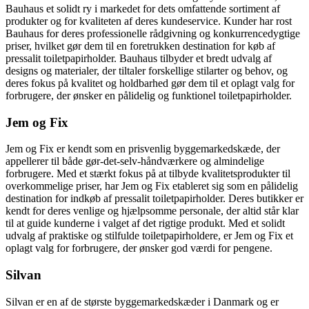
Bauhaus et solidt ry i markedet for dets omfattende sortiment af
produkter og for kvaliteten af deres kundeservice. Kunder har rost
Bauhaus for deres professionelle rådgivning og konkurrencedygtige
priser, hvilket gør dem til en foretrukken destination for køb af
pressalit toiletpapirholder. Bauhaus tilbyder et bredt udvalg af
designs og materialer, der tiltaler forskellige stilarter og behov, og
deres fokus på kvalitet og holdbarhed gør dem til et oplagt valg for
forbrugere, der ønsker en pålidelig og funktionel toiletpapirholder.
Jem og Fix
Jem og Fix er kendt som en prisvenlig byggemarkedskæde, der
appellerer til både gør-det-selv-håndværkere og almindelige
forbrugere. Med et stærkt fokus på at tilbyde kvalitetsprodukter til
overkommelige priser, har Jem og Fix etableret sig som en pålidelig
destination for indkøb af pressalit toiletpapirholder. Deres butikker er
kendt for deres venlige og hjælpsomme personale, der altid står klar
til at guide kunderne i valget af det rigtige produkt. Med et solidt
udvalg af praktiske og stilfulde toiletpapirholdere, er Jem og Fix et
oplagt valg for forbrugere, der ønsker god værdi for pengene.
Silvan
Silvan er en af de største byggemarkedskæder i Danmark og er