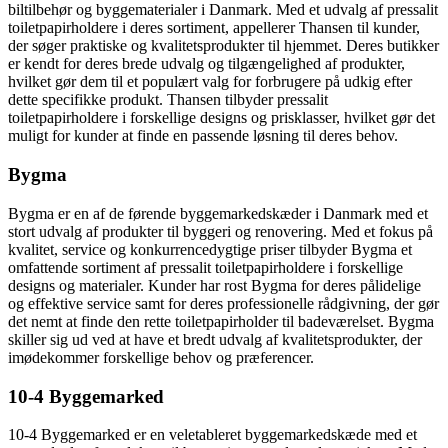
biltilbehør og byggematerialer i Danmark. Med et udvalg af pressalit
toiletpapirholdere i deres sortiment, appellerer Thansen til kunder,
der søger praktiske og kvalitetsprodukter til hjemmet. Deres butikker
er kendt for deres brede udvalg og tilgængelighed af produkter,
hvilket gør dem til et populært valg for forbrugere på udkig efter
dette specifikke produkt. Thansen tilbyder pressalit
toiletpapirholdere i forskellige designs og prisklasser, hvilket gør det
muligt for kunder at finde en passende løsning til deres behov.
Bygma
Bygma er en af de førende byggemarkedskæder i Danmark med et
stort udvalg af produkter til byggeri og renovering. Med et fokus på
kvalitet, service og konkurrencedygtige priser tilbyder Bygma et
omfattende sortiment af pressalit toiletpapirholdere i forskellige
designs og materialer. Kunder har rost Bygma for deres pålidelige
og effektive service samt for deres professionelle rådgivning, der gør
det nemt at finde den rette toiletpapirholder til badeværelset. Bygma
skiller sig ud ved at have et bredt udvalg af kvalitetsprodukter, der
imødekommer forskellige behov og præferencer.
10-4 Byggemarked
10-4 Byggemarked er en veletableret byggemarkedskæde med et