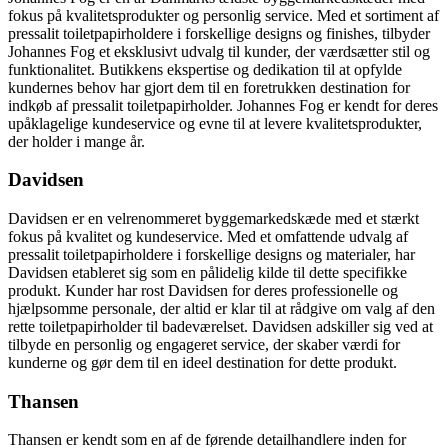
fokus på kvalitetsprodukter og personlig service. Med et sortiment af
pressalit toiletpapirholdere i forskellige designs og finishes, tilbyder
Johannes Fog et eksklusivt udvalg til kunder, der værdsætter stil og
funktionalitet. Butikkens ekspertise og dedikation til at opfylde
kundernes behov har gjort dem til en foretrukken destination for
indkøb af pressalit toiletpapirholder. Johannes Fog er kendt for deres
upåklagelige kundeservice og evne til at levere kvalitetsprodukter,
der holder i mange år.
Davidsen
Davidsen er en velrenommeret byggemarkedskæde med et stærkt
fokus på kvalitet og kundeservice. Med et omfattende udvalg af
pressalit toiletpapirholdere i forskellige designs og materialer, har
Davidsen etableret sig som en pålidelig kilde til dette specifikke
produkt. Kunder har rost Davidsen for deres professionelle og
hjælpsomme personale, der altid er klar til at rådgive om valg af den
rette toiletpapirholder til badeværelset. Davidsen adskiller sig ved at
tilbyde en personlig og engageret service, der skaber værdi for
kunderne og gør dem til en ideel destination for dette produkt.
Thansen
Thansen er kendt som en af de førende detailhandlere inden for