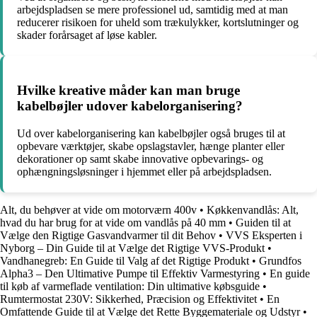
arbejdspladsen se mere professionel ud, samtidig med at man
reducerer risikoen for uheld som trækulykker, kortslutninger og
skader forårsaget af løse kabler.
Hvilke kreative måder kan man bruge
kabelbøjler udover kabelorganisering?
Ud over kabelorganisering kan kabelbøjler også bruges til at
opbevare værktøjer, skabe opslagstavler, hænge planter eller
dekorationer op samt skabe innovative opbevarings- og
ophængningsløsninger i hjemmet eller på arbejdspladsen.
Alt, du behøver at vide om motorværn 400v
•
Køkkenvandlås: Alt,
hvad du har brug for at vide om vandlås på 40 mm
•
Guiden til at
Vælge den Rigtige Gasvandvarmer til dit Behov
•
VVS Eksperten i
Nyborg – Din Guide til at Vælge det Rigtige VVS-Produkt
•
Vandhanegreb: En Guide til Valg af det Rigtige Produkt
•
Grundfos
Alpha3 – Den Ultimative Pumpe til Effektiv Varmestyring
•
En guide
til køb af varmeflade ventilation: Din ultimative købsguide
•
Rumtermostat 230V: Sikkerhed, Præcision og Effektivitet
•
En
Omfattende Guide til at Vælge det Rette Byggemateriale og Udstyr
•