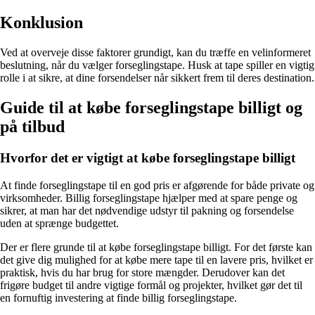
Konklusion
Ved at overveje disse faktorer grundigt, kan du træffe en velinformeret
beslutning, når du vælger forseglingstape. Husk at tape spiller en vigtig
rolle i at sikre, at dine forsendelser når sikkert frem til deres destination.
Guide til at købe forseglingstape billigt og
på tilbud
Hvorfor det er vigtigt at købe forseglingstape billigt
At finde forseglingstape til en god pris er afgørende for både private og
virksomheder. Billig forseglingstape hjælper med at spare penge og
sikrer, at man har det nødvendige udstyr til pakning og forsendelse
uden at sprænge budgettet.
Der er flere grunde til at købe forseglingstape billigt. For det første kan
det give dig mulighed for at købe mere tape til en lavere pris, hvilket er
praktisk, hvis du har brug for store mængder. Derudover kan det
frigøre budget til andre vigtige formål og projekter, hvilket gør det til
en fornuftig investering at finde billig forseglingstape.