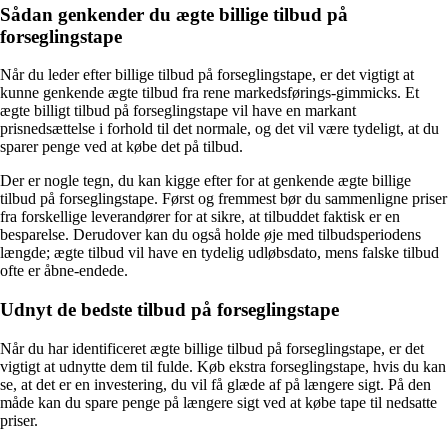
Sådan genkender du ægte billige tilbud på
forseglingstape
Når du leder efter billige tilbud på forseglingstape, er det vigtigt at
kunne genkende ægte tilbud fra rene markedsførings-gimmicks. Et
ægte billigt tilbud på forseglingstape vil have en markant
prisnedsættelse i forhold til det normale, og det vil være tydeligt, at du
sparer penge ved at købe det på tilbud.
Der er nogle tegn, du kan kigge efter for at genkende ægte billige
tilbud på forseglingstape. Først og fremmest bør du sammenligne priser
fra forskellige leverandører for at sikre, at tilbuddet faktisk er en
besparelse. Derudover kan du også holde øje med tilbudsperiodens
længde; ægte tilbud vil have en tydelig udløbsdato, mens falske tilbud
ofte er åbne-endede.
Udnyt de bedste tilbud på forseglingstape
Når du har identificeret ægte billige tilbud på forseglingstape, er det
vigtigt at udnytte dem til fulde. Køb ekstra forseglingstape, hvis du kan
se, at det er en investering, du vil få glæde af på længere sigt. På den
måde kan du spare penge på længere sigt ved at købe tape til nedsatte
priser.