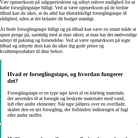
Vær opmærksom på salgsperioderne og udnyt enhver mulighed for at
købe forseglingstape billigt. Ved at være opmærksom på de bedste
tilbud kan du sikre, at du altid har tilstrækkeligt forseglingstape til
rådighed, uden at det belaster dit budget unødigt.
At finde forseglingstape billigt og på tilbud kan være en smart måde at
spare penge på, samtidig med at man sikrer, at man har det nødvendige
udstyr til pakning og forsendelse. Ved at være opmærksom på ægte
tilbud og udnytte dem kan du sikre dig gode priser og
kvalitetsprodukter til dine behov.
Hvad er forseglingstape, og hvordan fungerer
det?
Forseglingstape er en type tape lavet af en klæbrig materiale,
der anvendes til at forsegle og beskytte materialer mod vand,
luft eller andre elementer. Når tape påføres over en overflade,
skaber den en tæt forsegling, der forhindrer indtrængen af ​​fugt
eller andre stoffer.