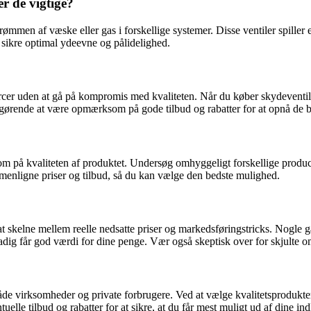
er de vigtige?
ømmen af væske eller gas i forskellige systemer. Disse ventiler spiller 
at sikre optimal ydeevne og pålidelighed.
sourcer uden at gå på kompromis med kvaliteten. Når du køber skydeventi
fgørende at være opmærksom på gode tilbud og rabatter for at opnå de be
rksom på kvaliteten af produktet. Undersøg omhyggeligt forskellige pr
ammenligne priser og tilbud, så du kan vælge den bedste mulighed.
 skelne mellem reelle nedsatte priser og markedsføringstricks. Nogle g
adig får god værdi for dine penge. Vær også skeptisk over for skjulte omk
r både virksomheder og private forbrugere. Ved at vælge kvalitetsprodukt
elle tilbud og rabatter for at sikre, at du får mest muligt ud af dine in