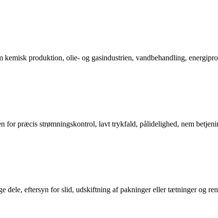
som kemisk produktion, olie- og gasindustrien, vandbehandling, energip
for præcis strømningskontrol, lavt trykfald, pålidelighed, nem betjening
ele, eftersyn for slid, udskiftning af pakninger eller tætninger og rengø