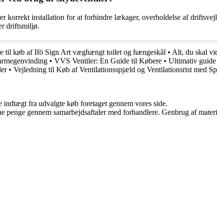
 korrekt installation for at forhindre lækager, overholdelse af driftsve
r driftsmiljø.
e til køb af Ifö Sign Art væghængt toilet og hængeskål
•
Alt, du skal vi
Varmegenvinding
•
VVS Ventiler: En Guide til Købere
•
Ultimativ guide 
er
•
Vejledning til Køb af Ventilationsspjæld og Ventilationsrist med S
e indtægt fra udvalgte køb foretaget gennem vores side.
jene penge gennem samarbejdsaftaler med forhandlere. Genbrug af materi