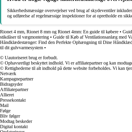
Sikkerhedsmæssige overvejelser ved brug af skydeventiler inkluderer
og udførelse af regelmæssige inspektioner for at opretholde en sikke
Rionet 4 mm, Rionet 8 mm og Rionet 4mm: En guide til købere
•
Guid
stikdåser til vægmontering
•
Guide til Køb af Ventilationsanlæg med 
Håndklædestænger: Find den Perfekte Ophængning til Dine Håndklæd
til dit gulvvarmesystem
•
© Uautoriseret brug er forbudt.
© Ophavsretligt beskyttet indhold. Vi er affiliatepartner og kan modtag
© Rettighederne til alt indhold på dette website forbeholdes. Vi kan t
Netværk
Kampagnepartner
Bidragsyder
Affiliatepartner
Allieret
Pressekontakt
Mail
Følge
Bliv følger
Modtag beskeder
Digital kontakt
Opdateringer