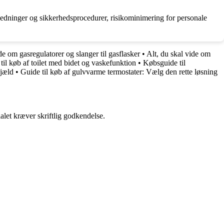
jledninger og sikkerhedsprocedurer, risikominimering for personale
de om gasregulatorer og slanger til gasflasker
•
Alt, du skal vide om
til køb af toilet med bidet og vaskefunktion
•
Købsguide til
pjæld
•
Guide til køb af gulvvarme termostater: Vælg den rette løsning
alet kræver skriftlig godkendelse.