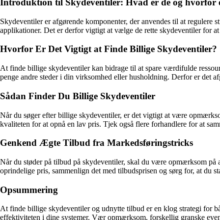
Introduktion til Skydeventiler: Hvad er de og hvorfor 
Skydeventiler er afgørende komponenter, der anvendes til at regulere str
applikationer. Det er derfor vigtigt at vælge de rette skydeventiler for 
Hvorfor Er Det Vigtigt at Finde Billige Skydeventiler?
At finde billige skydeventiler kan bidrage til at spare værdifulde res
penge andre steder i din virksomhed eller husholdning. Derfor er det a
Sådan Finder Du Billige Skydeventiler
Når du søger efter billige skydeventiler, er det vigtigt at være opmæ
kvaliteten for at opnå en lav pris. Tjek også flere forhandlere for at s
Genkend Ægte Tilbud fra Markedsføringstricks
Når du støder på tilbud på skydeventiler, skal du være opmærksom på at
oprindelige pris, sammenlign det med tilbudsprisen og sørg for, at du st
Opsummering
At finde billige skydeventiler og udnytte tilbud er en klog strategi fo
effektiviteten i dine systemer. Vær opmærksom, forskellig granske eventu