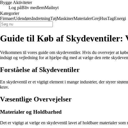
Bygge Aktiviteter
Log på
Bliv medlem
Mailnyt
Kategorier
Firmaer
Udendørs
Indretning
Tøj
Maskiner
Materialer
Grej
Hus
Tag
Energi
Guide til Køb af Skydeventiler: 
Velkommen til vores guide om skydeventiler. Hvis du overvejer at købe e
indsigt og vejledning for at hjælpe dig med at vælge den rette skydevent
Forståelse af Skydeventiler
En skydeventil er et vigtigt element i mange industrier, der styrer str
krav.
Væsentlige Overvejelser
Materialer og Holdbarhed
Det er vigtigt at vælge en skydeventil lavet af holdbare materialer som rus