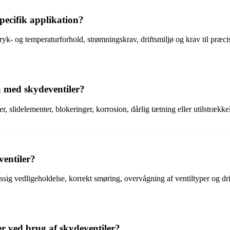
pecifik applikation?
yk- og temperaturforhold, strømningskrav, driftsmiljø og krav til præcisio
å med skydeventiler?
 slidelementer, blokeringer, korrosion, dårlig tætning eller utilstrækk
entiler?
 vedligeholdelse, korrekt smøring, overvågning af ventiltyper og drifts
er ved brug af skydeventiler?