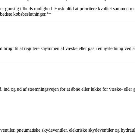
hver gunstig tilbuds mulighed. Husk altid at prioritere kvalitet sammen m
 bedste købsbeslutninger.**
brugt til at regulere strømmen af væske eller gas i en rørledning ved a
ld, ind og ud af strømningsvejen for at åbne eller lukke for væske- elle
entiler, pneumatiske skydeventiler, elektriske skydeventiler og hydrauli