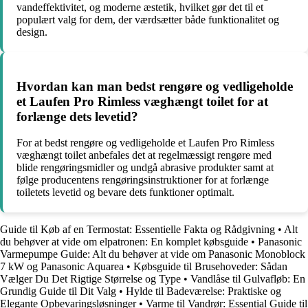
vandeffektivitet, og moderne æstetik, hvilket gør det til et
populært valg for dem, der værdsætter både funktionalitet og
design.
Hvordan kan man bedst rengøre og vedligeholde
et Laufen Pro Rimless væghængt toilet for at
forlænge dets levetid?
For at bedst rengøre og vedligeholde et Laufen Pro Rimless
væghængt toilet anbefales det at regelmæssigt rengøre med
blide rengøringsmidler og undgå abrasive produkter samt at
følge producentens rengøringsinstruktioner for at forlænge
toiletets levetid og bevare dets funktioner optimalt.
Guide til Køb af en Termostat: Essentielle Fakta og Rådgivning
•
Alt
du behøver at vide om elpatronen: En komplet købsguide
•
Panasonic
Varmepumpe Guide: Alt du behøver at vide om Panasonic Monoblock
7 kW og Panasonic Aquarea
•
Købsguide til Brusehoveder: Sådan
Vælger Du Det Rigtige Størrelse og Type
•
Vandlåse til Gulvafløb: En
Grundig Guide til Dit Valg
•
Hylde til Badeværelse: Praktiske og
Elegante Opbevaringsløsninger
•
Varme til Vandrør: Essential Guide til