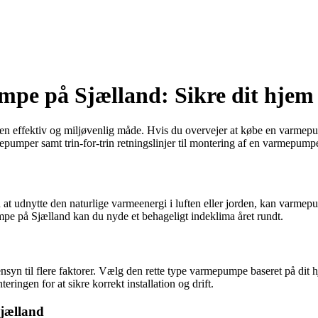
mpe på Sjælland: Sikre dit hjem
n effektiv og miljøvenlig måde. Hvis du overvejer at købe en varmepum
armepumper samt trin-for-trin retningslinjer til montering af en varmep
t udnytte den naturlige varmeenergi i luften eller jorden, kan varmep
pe på Sjælland kan du nyde et behageligt indeklima året rundt.
hensyn til flere faktorer. Vælg den rette type varmepumpe baseret på d
teringen for at sikre korrekt installation og drift.
Sjælland