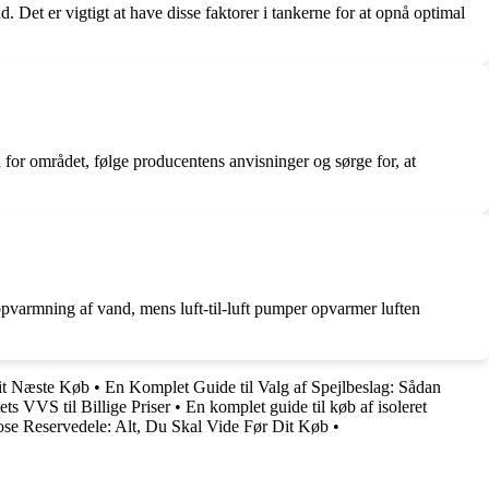
. Det er vigtigt at have disse faktorer i tankerne for at opnå optimal
n for området, følge producentens anvisninger og sørge for, at
 opvarmning af vand, mens luft-til-luft pumper opvarmer luften
Dit Næste Køb
•
En Komplet Guide til Valg af Spejlbeslag: Sådan
s VVS til Billige Priser
•
En komplet guide til køb af isoleret
ose Reservedele: Alt, Du Skal Vide Før Dit Køb
•