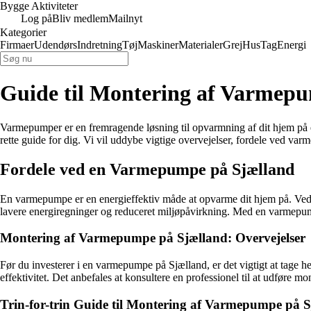
Bygge Aktiviteter
Log på
Bliv medlem
Mailnyt
Kategorier
Firmaer
Udendørs
Indretning
Tøj
Maskiner
Materialer
Grej
Hus
Tag
Energi
Guide til Montering af Varmepu
Varmepumper er en fremragende løsning til opvarmning af dit hjem på e
rette guide for dig. Vi vil uddybe vigtige overvejelser, fordele ved v
Fordele ved en Varmepumpe på Sjælland
En varmepumpe er en energieffektiv måde at opvarme dit hjem på. Ved a
lavere energiregninger og reduceret miljøpåvirkning. Med en varmepum
Montering af Varmepumpe på Sjælland: Overvejelser
Før du investerer i en varmepumpe på Sjælland, er det vigtigt at tage 
effektivitet. Det anbefales at konsultere en professionel til at udføre mon
Trin-for-trin Guide til Montering af Varmepumpe på 