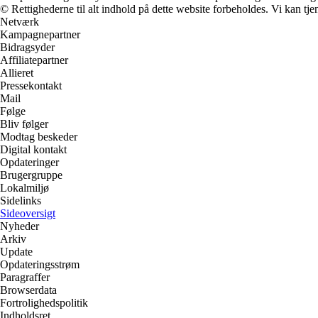
© Rettighederne til alt indhold på dette website forbeholdes. Vi kan t
Netværk
Kampagnepartner
Bidragsyder
Affiliatepartner
Allieret
Pressekontakt
Mail
Følge
Bliv følger
Modtag beskeder
Digital kontakt
Opdateringer
Brugergruppe
Lokalmiljø
Sidelinks
Sideoversigt
Nyheder
Arkiv
Update
Opdateringsstrøm
Paragraffer
Browserdata
Fortrolighedspolitik
Indholdsret