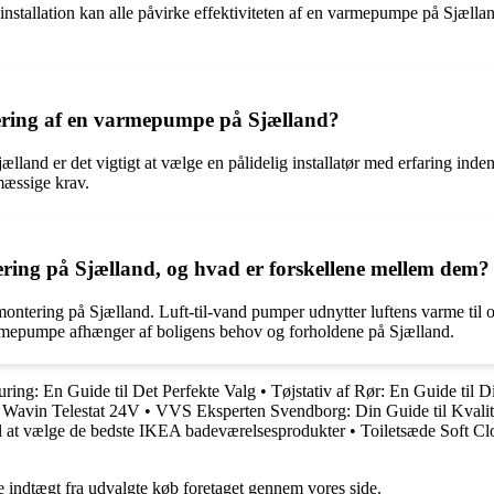
installation kan alle påvirke effektiviteten af en varmepumpe på Sjælland
ering af en varmepumpe på Sjælland?
land er det vigtigt at vælge en pålidelig installatør med erfaring inde
mæssige krav.
ering på Sjælland, og hvad er forskellene mellem dem?
l montering på Sjælland. Luft-til-vand pumper udnytter luftens varme til
armepumpe afhænger af boligens behov og forholdene på Sjælland.
ring: En Guide til Det Perfekte Valg
•
Tøjstativ af Rør: En Guide til 
m Wavin Telestat 24V
•
VVS Eksperten Svendborg: Din Guide til Kvalitet
il at vælge de bedste IKEA badeværelsesprodukter
•
Toiletsæde Soft Cl
e indtægt fra udvalgte køb foretaget gennem vores side.