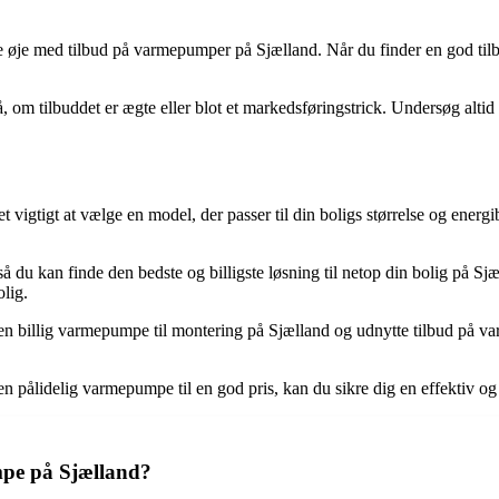
e øje med tilbud på varmepumper på Sjælland. Når du finder en god tilbu
m tilbuddet er ægte eller blot et markedsføringstrick. Undersøg altid pr
t vigtigt at vælge en model, der passer til din boligs størrelse og energ
å du kan finde den bedste og billigste løsning til netop din bolig på Sjæ
lig.
 en billig varmepumpe til montering på Sjælland og udnytte tilbud på v
ålidelig varmepumpe til en god pris, kan du sikre dig en effektiv og 
mpe på Sjælland?