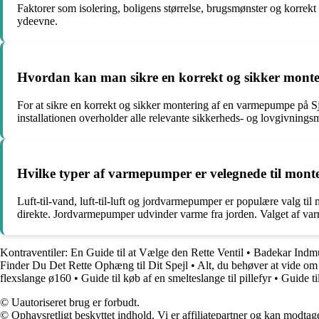
Faktorer som isolering, boligens størrelse, brugsmønster og korrekt 
ydeevne.
Hvordan kan man sikre en korrekt og sikker mont
For at sikre en korrekt og sikker montering af en varmepumpe på Sjæl
installationen overholder alle relevante sikkerheds- og lovgivnings
Hvilke typer af varmepumper er velegnede til mont
Luft-til-vand, luft-til-luft og jordvarmepumper er populære valg ti
direkte. Jordvarmepumper udvinder varme fra jorden. Valget af v
Kontraventiler: En Guide til at Vælge den Rette Ventil
•
Badekar Indmu
Finder Du Det Rette Ophæng til Dit Spejl
•
Alt, du behøver at vide o
flexslange ø160
•
Guide til køb af en smelteslange til pillefyr
•
Guide t
© Uautoriseret brug er forbudt.
© Ophavsretligt beskyttet indhold. Vi er affiliatepartner og kan modtag