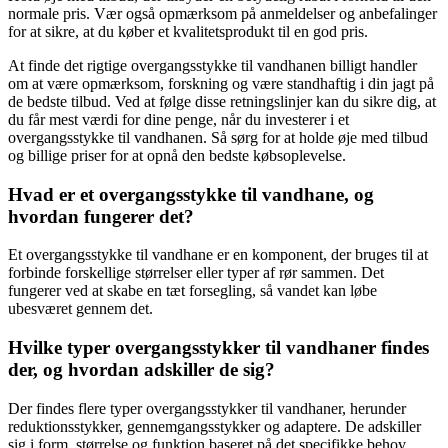
normale pris. Vær også opmærksom på anmeldelser og anbefalinger
for at sikre, at du køber et kvalitetsprodukt til en god pris.
At finde det rigtige overgangsstykke til vandhanen billigt handler
om at være opmærksom, forskning og være standhaftig i din jagt på
de bedste tilbud. Ved at følge disse retningslinjer kan du sikre dig, at
du får mest værdi for dine penge, når du investerer i et
overgangsstykke til vandhanen. Så sørg for at holde øje med tilbud
og billige priser for at opnå den bedste købsoplevelse.
Hvad er et overgangsstykke til vandhane, og
hvordan fungerer det?
Et overgangsstykke til vandhane er en komponent, der bruges til at
forbinde forskellige størrelser eller typer af rør sammen. Det
fungerer ved at skabe en tæt forsegling, så vandet kan løbe
ubesværet gennem det.
Hvilke typer overgangsstykker til vandhaner findes
der, og hvordan adskiller de sig?
Der findes flere typer overgangsstykker til vandhaner, herunder
reduktionsstykker, gennemgangsstykker og adaptere. De adskiller
sig i form, størrelse og funktion baseret på det specifikke behov.