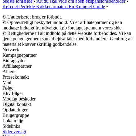
bedste ionfælde
•
Alt du skal vide om åben ekspansionsbeholder
•
Køb det Perfekte Køkkenarmatur: En Komplet Guide
•
© Uautoriseret brug er forbudt.
© Ophavsretligt beskyttet indhold. Vi er affiliatepartner og kan
modtage indtægt fra udvalgte køb foretaget gennem vores side.
© Rettighederne til alt indhold på dette website forbeholdes. Vi kan
tjene penge gennem samarbejdsaftaler med forhandlere. Genbrug af
materialet kræver skriftlig godkendelse.
Netværk
Kampagnepartner
Bidragsyder
Affiliatepartner
Allieret
Pressekontakt
Mail
Følge
Bliv følger
Modtag beskeder
Digital kontakt
Opdateringer
Brugergruppe
Lokalmiljø
Sidelinks
Sideoversigt