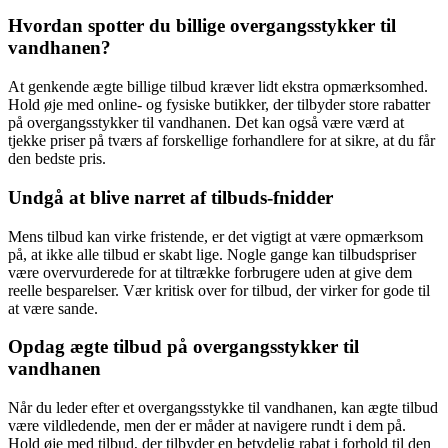
Hvordan spotter du billige overgangsstykker til
vandhanen?
At genkende ægte billige tilbud kræver lidt ekstra opmærksomhed.
Hold øje med online- og fysiske butikker, der tilbyder store rabatter
på overgangsstykker til vandhanen. Det kan også være værd at
tjekke priser på tværs af forskellige forhandlere for at sikre, at du får
den bedste pris.
Undgå at blive narret af tilbuds-fnidder
Mens tilbud kan virke fristende, er det vigtigt at være opmærksom
på, at ikke alle tilbud er skabt lige. Nogle gange kan tilbudspriser
være overvurderede for at tiltrække forbrugere uden at give dem
reelle besparelser. Vær kritisk over for tilbud, der virker for gode til
at være sande.
Opdag ægte tilbud på overgangsstykker til
vandhanen
Når du leder efter et overgangsstykke til vandhanen, kan ægte tilbud
være vildledende, men der er måder at navigere rundt i dem på.
Hold øje med tilbud, der tilbyder en betydelig rabat i forhold til den