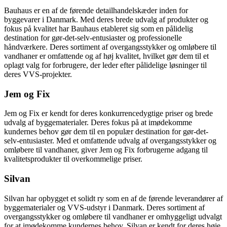
Bauhaus er en af de førende detailhandelskæder inden for
byggevarer i Danmark. Med deres brede udvalg af produkter og
fokus på kvalitet har Bauhaus etableret sig som en pålidelig
destination for gør-det-selv-entusiaster og professionelle
håndværkere. Deres sortiment af overgangsstykker og omløbere til
vandhaner er omfattende og af høj kvalitet, hvilket gør dem til et
oplagt valg for forbrugere, der leder efter pålidelige løsninger til
deres VVS-projekter.
Jem og Fix
Jem og Fix er kendt for deres konkurrencedygtige priser og brede
udvalg af byggematerialer. Deres fokus på at imødekomme
kundernes behov gør dem til en populær destination for gør-det-
selv-entusiaster. Med et omfattende udvalg af overgangsstykker og
omløbere til vandhaner, giver Jem og Fix forbrugerne adgang til
kvalitetsprodukter til overkommelige priser.
Silvan
Silvan har opbygget et solidt ry som en af de førende leverandører af
byggematerialer og VVS-udstyr i Danmark. Deres sortiment af
overgangsstykker og omløbere til vandhaner er omhyggeligt udvalgt
for at imødekomme kundernes behov. Silvan er kendt for deres høje