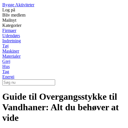
Bygge Aktiviteter
Log på
Bliv medlem
Mailnyt
Kategorier
Firmaer
Udendørs
Indretning
Tøj
Maskiner
Materialer
Grej
Hus
Tag
Energi
Guide til Overgangsstykke til
Vandhaner: Alt du behøver at
vide