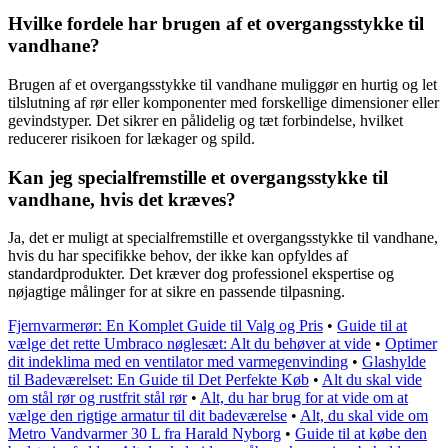
Hvilke fordele har brugen af et overgangsstykke til
vandhane?
Brugen af et overgangsstykke til vandhane muliggør en hurtig og let
tilslutning af rør eller komponenter med forskellige dimensioner eller
gevindstyper. Det sikrer en pålidelig og tæt forbindelse, hvilket
reducerer risikoen for lækager og spild.
Kan jeg specialfremstille et overgangsstykke til
vandhane, hvis det kræves?
Ja, det er muligt at specialfremstille et overgangsstykke til vandhane,
hvis du har specifikke behov, der ikke kan opfyldes af
standardprodukter. Det kræver dog professionel ekspertise og
nøjagtige målinger for at sikre en passende tilpasning.
Fjernvarmerør: En Komplet Guide til Valg og Pris
•
Guide til at
vælge det rette Umbraco nøglesæt: Alt du behøver at vide
•
Optimer
dit indeklima med en ventilator med varmegenvinding
•
Glashylde
til Badeværelset: En Guide til Det Perfekte Køb
•
Alt du skal vide
om stål rør og rustfrit stål rør
•
Alt, du har brug for at vide om at
vælge den rigtige armatur til dit badeværelse
•
Alt, du skal vide om
Metro Vandvarmer 30 L fra Harald Nyborg
•
Guide til at købe den