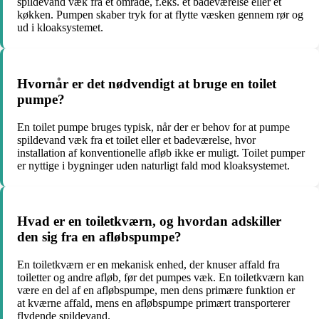
spildevand væk fra et område, f.eks. et badeværelse eller et
køkken. Pumpen skaber tryk for at flytte væsken gennem rør og
ud i kloaksystemet.
Hvornår er det nødvendigt at bruge en toilet
pumpe?
En toilet pumpe bruges typisk, når der er behov for at pumpe
spildevand væk fra et toilet eller et badeværelse, hvor
installation af konventionelle afløb ikke er muligt. Toilet pumper
er nyttige i bygninger uden naturligt fald mod kloaksystemet.
Hvad er en toiletkværn, og hvordan adskiller
den sig fra en afløbspumpe?
En toiletkværn er en mekanisk enhed, der knuser affald fra
toiletter og andre afløb, før det pumpes væk. En toiletkværn kan
være en del af en afløbspumpe, men dens primære funktion er
at kværne affald, mens en afløbspumpe primært transporterer
flydende spildevand.