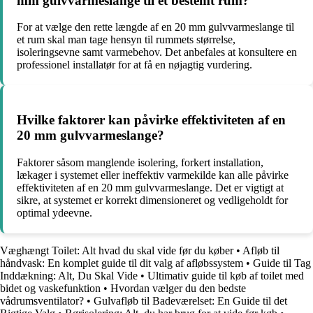
mm gulvvarmeslange til et bestemt rum?
For at vælge den rette længde af en 20 mm gulvvarmeslange til
et rum skal man tage hensyn til rummets størrelse,
isoleringsevne samt varmebehov. Det anbefales at konsultere en
professionel installatør for at få en nøjagtig vurdering.
Hvilke faktorer kan påvirke effektiviteten af en
20 mm gulvvarmeslange?
Faktorer såsom manglende isolering, forkert installation,
lækager i systemet eller ineffektiv varmekilde kan alle påvirke
effektiviteten af en 20 mm gulvvarmeslange. Det er vigtigt at
sikre, at systemet er korrekt dimensioneret og vedligeholdt for
optimal ydeevne.
Væghængt Toilet: Alt hvad du skal vide før du køber
•
Afløb til
håndvask: En komplet guide til dit valg af afløbssystem
•
Guide til Tag
Inddækning: Alt, Du Skal Vide
•
Ultimativ guide til køb af toilet med
bidet og vaskefunktion
•
Hvordan vælger du den bedste
vådrumsventilator?
•
Gulvafløb til Badeværelset: En Guide til det