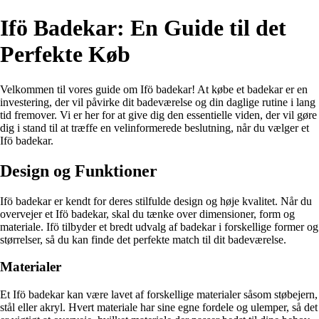
Ifö Badekar: En Guide til det
Perfekte Køb
Velkommen til vores guide om Ifö badekar! At købe et badekar er en
investering, der vil påvirke dit badeværelse og din daglige rutine i lang
tid fremover. Vi er her for at give dig den essentielle viden, der vil gøre
dig i stand til at træffe en velinformerede beslutning, når du vælger et
Ifö badekar.
Design og Funktioner
Ifö badekar er kendt for deres stilfulde design og høje kvalitet. Når du
overvejer et Ifö badekar, skal du tænke over dimensioner, form og
materiale. Ifö tilbyder et bredt udvalg af badekar i forskellige former og
størrelser, så du kan finde det perfekte match til dit badeværelse.
Materialer
Et Ifö badekar kan være lavet af forskellige materialer såsom støbejern,
stål eller akryl. Hvert materiale har sine egne fordele og ulemper, så det