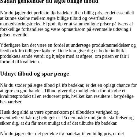
Sådan genkender du ægte billige tilbud
Når du jagter det perfekte ifø badekar til en billig pris, er det essentielt
at kunne skelne mellem ægte billige tilbud og overfladiske
markedsføringstricks. Et godt tip er at sammenligne priser på tværs af
forskellige forhandlere og være opmærksom på eventuelle udsving i
prisen over tid.
Yderligere kan det være en fordel at undersøge produktanmeldelser og
feedback fra tidligere købere. Dette kan give dig et bedre indblik i
produktets sande værdi og hjælpe med at afgøre, om prisen er fair i
forhold til kvaliteten.
Udnyt tilbud og spar penge
Når du støder på ægte tilbud på ifø badekar, er det en oplagt chance for
at gøre en god handel. Tilbud giver dig muligheden for at købe et
kvalitetsprodukt til en reduceret pris, hvilket kan resultere i betydelige
besparelser.
Husk dog altid at være opmærksom på tilbuddets varighed og
eventuelle vilkår og betingelser. På den måde undgår du skuffelser og
sikrer dig, at du får mest muligt ud af det tilbudte ifø badekar.
Når du jager efter det perfekte ifø badekar til en billig pris, er det