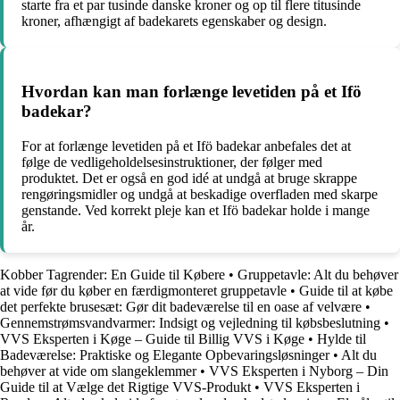
starte fra et par tusinde danske kroner og op til flere titusinde
kroner, afhængigt af badekarets egenskaber og design.
Hvordan kan man forlænge levetiden på et Ifö
badekar?
For at forlænge levetiden på et Ifö badekar anbefales det at
følge de vedligeholdelsesinstruktioner, der følger med
produktet. Det er også en god idé at undgå at bruge skrappe
rengøringsmidler og undgå at beskadige overfladen med skarpe
genstande. Ved korrekt pleje kan et Ifö badekar holde i mange
år.
Kobber Tagrender: En Guide til Købere
•
Gruppetavle: Alt du behøver
at vide før du køber en færdigmonteret gruppetavle
•
Guide til at købe
det perfekte brusesæt: Gør dit badeværelse til en oase af velvære
•
Gennemstrømsvandvarmer: Indsigt og vejledning til købsbeslutning
•
VVS Eksperten i Køge – Guide til Billig VVS i Køge
•
Hylde til
Badeværelse: Praktiske og Elegante Opbevaringsløsninger
•
Alt du
behøver at vide om slangeklemmer
•
VVS Eksperten i Nyborg – Din
Guide til at Vælge det Rigtige VVS-Produkt
•
VVS Eksperten i