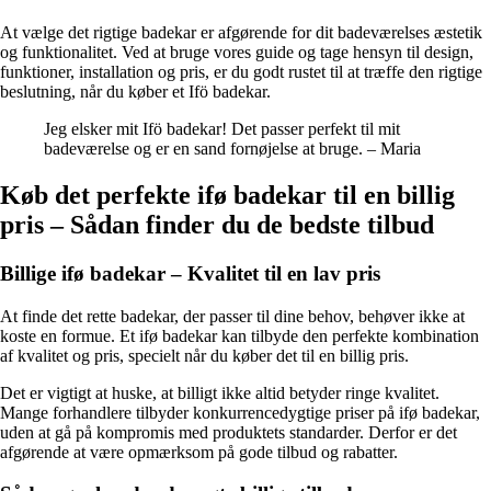
At vælge det rigtige badekar er afgørende for dit badeværelses æstetik
og funktionalitet. Ved at bruge vores guide og tage hensyn til design,
funktioner, installation og pris, er du godt rustet til at træffe den rigtige
beslutning, når du køber et Ifö badekar.
Jeg elsker mit Ifö badekar! Det passer perfekt til mit
badeværelse og er en sand fornøjelse at bruge. – Maria
Køb det perfekte ifø badekar til en billig
pris – Sådan finder du de bedste tilbud
Billige ifø badekar – Kvalitet til en lav pris
At finde det rette badekar, der passer til dine behov, behøver ikke at
koste en formue. Et ifø badekar kan tilbyde den perfekte kombination
af kvalitet og pris, specielt når du køber det til en billig pris.
Det er vigtigt at huske, at billigt ikke altid betyder ringe kvalitet.
Mange forhandlere tilbyder konkurrencedygtige priser på ifø badekar,
uden at gå på kompromis med produktets standarder. Derfor er det
afgørende at være opmærksom på gode tilbud og rabatter.