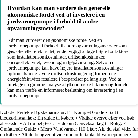
Hvordan kan man vurdere den generelle
økonomiske fordel ved at investere i en
jordvarmepumpe i forhold til andre
opvarmningsmetoder?
Når man vurderer den økonomiske fordel ved en
jordvarmepumpe i forhold til andre opvarmningsmetoder som
gas, olie eller elektricitet, er det vigtigt at tage højde for faktorer
som installationsomkostninger, driftsomkostninger,
energieffektivitet, levetid og miljøpåvirkning. Selvom en
jordvarmepumpe kan have højere installationsomkostninger
upfront, kan de lavere driftsomkostninger og forbedrede
energieffektivitet resultere i besparelser på lang sigt. Ved at
foretage en grundig analyse af økonomiske faktorer og fordele
kan man træffe en informeret beslutning om investering i en
jordvarmepumpe.
Køb det Perfekte Køkkenarmatur: En Komplet Guide
•
Salt til
blødgøringsanlæg: En guide til købere
•
Vigtige overvejelser ved køb
af veksler
•
Alt du behøver at vide om Genveksanlæg til Bolig: En
Omfattende Guide
•
Metro Vandvarmer 110 Liter: Alt, du skal vide, før
du køber
•
Alt du behøver at vide om buffertanke til varmepumper
•