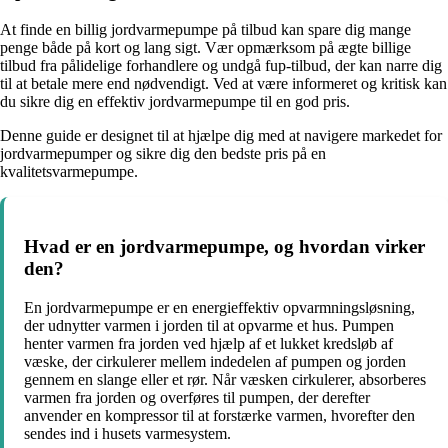
At finde en billig jordvarmepumpe på tilbud kan spare dig mange
penge både på kort og lang sigt. Vær opmærksom på ægte billige
tilbud fra pålidelige forhandlere og undgå fup-tilbud, der kan narre dig
til at betale mere end nødvendigt. Ved at være informeret og kritisk kan
du sikre dig en effektiv jordvarmepumpe til en god pris.
Denne guide er designet til at hjælpe dig med at navigere markedet for
jordvarmepumper og sikre dig den bedste pris på en
kvalitetsvarmepumpe.
Hvad er en jordvarmepumpe, og hvordan virker
den?
En jordvarmepumpe er en energieffektiv opvarmningsløsning,
der udnytter varmen i jorden til at opvarme et hus. Pumpen
henter varmen fra jorden ved hjælp af et lukket kredsløb af
væske, der cirkulerer mellem indedelen af pumpen og jorden
gennem en slange eller et rør. Når væsken cirkulerer, absorberes
varmen fra jorden og overføres til pumpen, der derefter
anvender en kompressor til at forstærke varmen, hvorefter den
sendes ind i husets varmesystem.