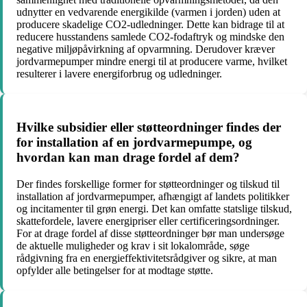
udnytter en vedvarende energikilde (varmen i jorden) uden at
producere skadelige CO2-udledninger. Dette kan bidrage til at
reducere husstandens samlede CO2-fodaftryk og mindske den
negative miljøpåvirkning af opvarmning. Derudover kræver
jordvarmepumper mindre energi til at producere varme, hvilket
resulterer i lavere energiforbrug og udledninger.
Hvilke subsidier eller støtteordninger findes der
for installation af en jordvarmepumpe, og
hvordan kan man drage fordel af dem?
Der findes forskellige former for støtteordninger og tilskud til
installation af jordvarmepumper, afhængigt af landets politikker
og incitamenter til grøn energi. Det kan omfatte statslige tilskud,
skattefordele, lavere energipriser eller certificeringsordninger.
For at drage fordel af disse støtteordninger bør man undersøge
de aktuelle muligheder og krav i sit lokalområde, søge
rådgivning fra en energieffektivitetsrådgiver og sikre, at man
opfylder alle betingelser for at modtage støtte.