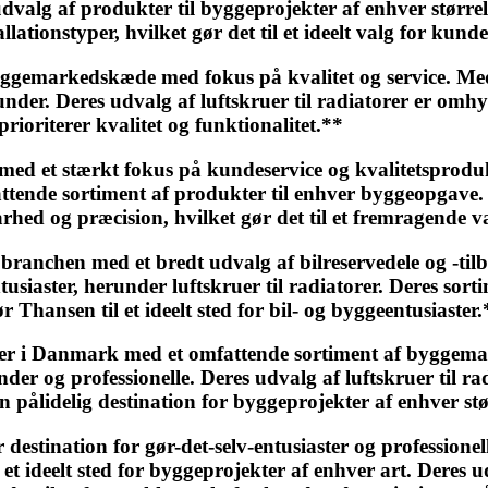
g af produkter til byggeprojekter af enhver størrelse.
tionstyper, hvilket gør det til et ideelt valg for kunder
emarkedskæde med fokus på kvalitet og service. Med 
under. Deres udvalg af luftskruer til radiatorer er omhy
prioriterer kvalitet og funktionalitet.**
 et stærkt fokus på kundeservice og kvalitetsproduk
tende sortiment af produkter til enhver byggeopgave. De
arhed og præcision, hvilket gør det til et fremragende
anchen med et bredt udvalg af bilreservedele og -tilbe
ntusiaster, herunder luftskruer til radiatorer. Deres s
 Thansen til et ideelt sted for bil- og byggeentusiaster.
i Danmark med et omfattende sortiment af byggemateri
nder og professionelle. Deres udvalg af luftskruer til
 pålidelig destination for byggeprojekter af enhver stø
tination for gør-det-selv-entusiaster og professione
 ideelt sted for byggeprojekter af enhver art. Deres ud