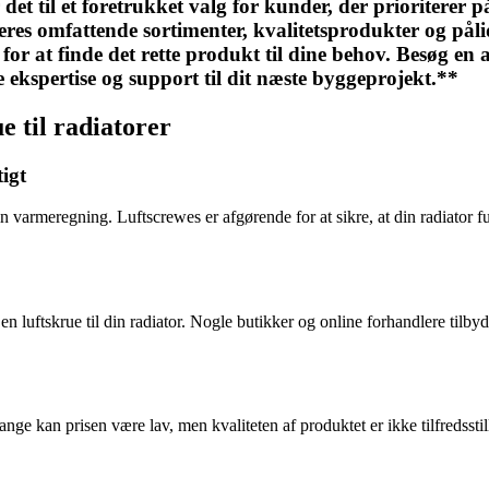
det til et foretrukket valg for kunder, der prioriterer på
 deres omfattende sortimenter, kvalitetsprodukter og påli
er for at finde det rette produkt til dine behov. Besøg e
e ekspertise og support til dit næste byggeprojekt.**
ue til radiatorer
tigt
 din varmeregning. Luftscrewes er afgørende for at sikre, at din radiator 
luftskrue til din radiator. Nogle butikker og online forhandlere tilbyder
nge kan prisen være lav, men kvaliteten af produktet er ikke tilfredsstille