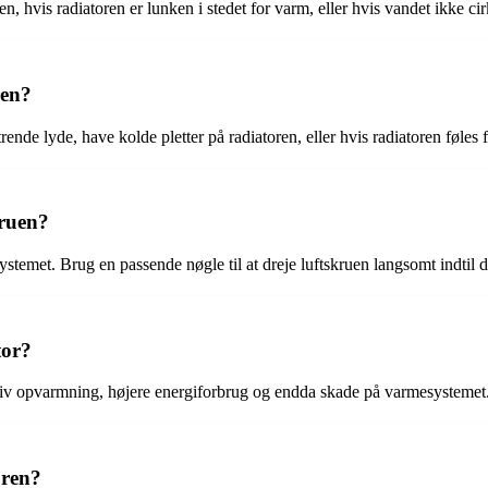
, hvis radiatoren er lunken i stedet for varm, eller hvis vandet ikke cir
ren?
itrende lyde, have kolde pletter på radiatoren, eller hvis radiatoren føles 
kruen?
systemet. Brug en passende nøgle til at dreje luftskruen langsomt indtil 
tor?
fektiv opvarmning, højere energiforbrug og endda skade på varmesystemet
oren?