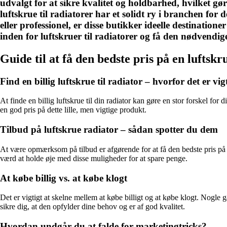
udvalgt for at sikre kvalitet og holdbarhed, hvilket gør 
luftskrue til radiatorer har et solidt ry i branchen for
eller professionel, er disse butikker ideelle destination
inden for luftskruer til radiatorer og få den nødvendig
Guide til at få den bedste pris på en luftskr
Find en billig luftskrue til radiator – hvorfor det er vig
At finde en billig luftskrue til din radiator kan gøre en stor forskel for
en god pris på dette lille, men vigtige produkt.
Tilbud på luftskrue radiator – sådan spotter du dem
At være opmærksom på tilbud er afgørende for at få den bedste pris på en 
værd at holde øje med disse muligheder for at spare penge.
At købe billig vs. at købe klogt
Det er vigtigt at skelne mellem at købe billigt og at købe klogt. Nogle ga
sikre dig, at den opfylder dine behov og er af god kvalitet.
Hvordan undgår du at falde for marketingtricks?