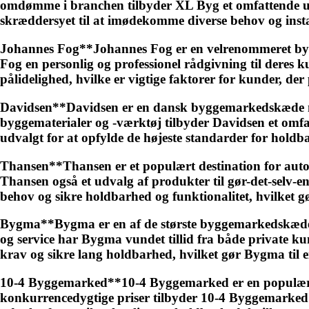
omdømme i branchen tilbyder XL Byg et omfattende udval
skræddersyet til at imødekomme diverse behov og installa
Johannes Fog**Johannes Fog er en velrenommeret bygg
Fog en personlig og professionel rådgivning til deres k
pålidelighed, hvilke er vigtige faktorer for kunder, der 
Davidsen**Davidsen er en dansk byggemarkedskæde med
byggematerialer og -værktøj tilbyder Davidsen et omfat
udvalgt for at opfylde de højeste standarder for holdb
Thansen**Thansen er et populært destination for autobr
Thansen også et udvalg af produkter til gør-det-selv-e
behov og sikre holdbarhed og funktionalitet, hvilket gør
Bygma**Bygma er en af de største byggemarkedskæder 
og service har Bygma vundet tillid fra både private ku
krav og sikre lang holdbarhed, hvilket gør Bygma til en
10-4 Byggemarked**10-4 Byggemarked er en populær des
konkurrencedygtige priser tilbyder 10-4 Byggemarked et