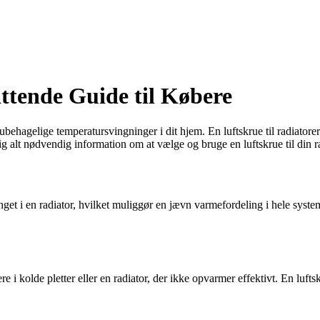
ttende Guide til Købere
g ubehagelige temperatursvingninger i dit hjem. En luftskrue til radiat
g alt nødvendig information om at vælge og bruge en luftskrue til din ra
uftfanget i en radiator, hvilket muliggør en jævn varmefordeling i hele sys
e i kolde pletter eller en radiator, der ikke opvarmer effektivt. En lufts