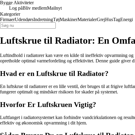
Bygge Aktiviteter
Log på
Bliv medlem
Mailnyt
Kategorier
Firmaer
Udendørs
Indretning
Tøj
Maskiner
Materialer
Grej
Hus
Tag
Energi
Luftskrue til Radiator: En Omfa
Luftindhold i radiatorer kan være en kilde til ineffektiv opvarmning o
opretholde optimal varmefordeling og effektivitet. Denne guide giver di
Hvad er en Luftskrue til Radiator?
En luftskrue til radiatorer er en lille ventil, der bruges til at frigive l
fungerer optimalt og mindsker risikoen for skader på systemet.
Hvorfor Er Luftskruen Vigtig?
Luftfanget i radiatorsystemet kan forhindre vandcirkulationen og resulter
effektiv og økonomisk opvarmning i dit hjem.