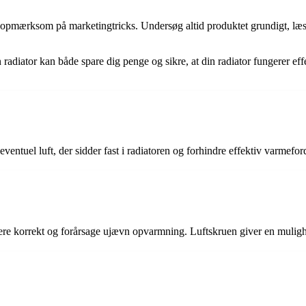
 opmærksom på marketingtricks. Undersøg altid produktet grundigt, læs 
 din radiator kan både spare dig penge og sikre, at din radiator fungerer 
e eventuel luft, der sidder fast i radiatoren og forhindre effektiv varmefor
ulere korrekt og forårsage ujævn opvarmning. Luftskruen giver en muligh