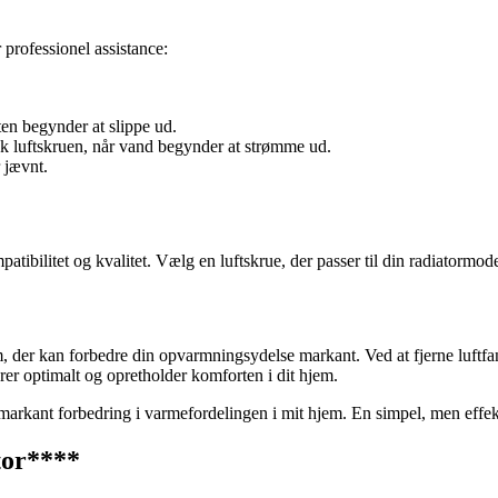
 professionel assistance:
ften begynder at slippe ud.
uk luftskruen, når vand begynder at strømme ud.
 jævnt.
mpatibilitet og kvalitet. Vælg en luftskrue, der passer til din radiatormod
em, der kan forbedre din opvarmningsydelse markant. Ved at fjerne luftfa
erer optimalt og opretholder komforten i dit hjem.
en markant forbedring i varmefordelingen i mit hjem. En simpel, men effe
ator****