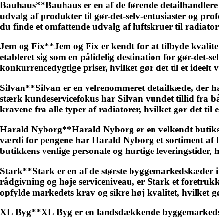
Bauhaus**Bauhaus er en af de førende detailhandlere i
udvalg af produkter til gør-det-selv-entusiaster og pr
du finde et omfattende udvalg af luftskruer til radiator
Jem og Fix**Jem og Fix er kendt for at tilbyde kvalit
etableret sig som en pålidelig destination for gør-det-se
konkurrencedygtige priser, hvilket gør det til et ideelt
Silvan**Silvan er en velrenommeret detailkæde, der har 
stærk kundeservicefokus har Silvan vundet tillid fra bå
kravene fra alle typer af radiatorer, hvilket gør det til e
Harald Nyborg**Harald Nyborg er en velkendt butikskæde
værdi for pengene har Harald Nyborg et sortiment af l
butikkens venlige personale og hurtige leveringstider, hv
Stark**Stark er en af de største byggemarkedskæder i
rådgivning og høje serviceniveau, er Stark et foretrukk
opfylde markedets krav og sikre høj kvalitet, hvilket gø
XL Byg**XL Byg er en landsdækkende byggemarkedskæde