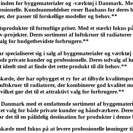
nden for byggematerialer og -værktøj i Danmark. Med e
ofessionelle. Kundeanmeldelser roser Bauhaus for deres
er, der passer til forskellige modeller og behov.**
etsprodukter til fornuftige priser. Med et stærkt fok
lv-projekter. Deres sortiment af luftskruer til radiatore
 valg for budgetbevidste forbrugere.**
specialiseret sig i salg af byggematerialer og værktøj 
de private kunder og professionelle. Deres udvalg af luf
t ideelt sted at finde det rette produkt til dit behov.**
, der har opbygget et ry for at tilbyde kvalitetsproduk
uftskruer til radiatorer, der kombinerer god kvalitet
ilket gør det til et attraktivt valg for forbrugere.**
 Danmark med et omfattende sortiment af byggematerial
et valg for både private kunder og håndværkere. Deres u
r det til en pålidelig destination for produkter i denne
 med fokus på at levere professionelle løsninger til