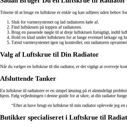
Sådan Bruger Du en Luftskrue til Radiator
Trinene til at bruge en luftskrue er enkle og kan udføres uden behov for
Sluk for varmesystemet og lad radiatoren køle af.
Find luftskruen på toppen af radiatoren.
Brug en passende nøgle til at dreje luftskruen forsigtigt, indtil lu
Hold en klud under luftskruen for at fange eventuel lækage og l
Tænd varmesystemet igen og kontroller, om radiatoren opvarmer
Valg af Luftskrue til Din Radiator
Når du vælger en luftskrue til din radiator, er det vigtigt at overveje ko
Afsluttende Tanker
En luftskrue til radiatorer er en simpel løsning på et almindeligt probl
hjem. Følg vejledningen i denne guide for at sikre, at din radiator fung
“Efter at have brugt en luftskrue til min radiator oplevede jeg 
Butikker specialiseret i Luftskrue til Radi