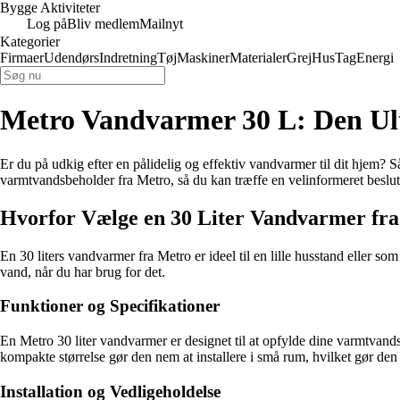
Bygge Aktiviteter
Log på
Bliv medlem
Mailnyt
Kategorier
Firmaer
Udendørs
Indretning
Tøj
Maskiner
Materialer
Grej
Hus
Tag
Energi
Metro Vandvarmer 30 L: Den Ult
Er du på udkig efter en pålidelig og effektiv vandvarmer til dit hjem? Så
varmtvandsbeholder fra Metro, så du kan træffe en velinformeret beslutn
Hvorfor Vælge en 30 Liter Vandvarmer fr
En 30 liters vandvarmer fra Metro er ideel til en lille husstand eller 
vand, når du har brug for det.
Funktioner og Specifikationer
En Metro 30 liter vandvarmer er designet til at opfylde dine varmtva
kompakte størrelse gør den nem at installere i små rum, hvilket gør den i
Installation og Vedligeholdelse