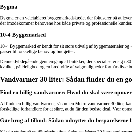
Bygma
Bygma er en veletableret byggemarkedskæde, der fokuserer på at levere e
der imødekommer behovene hos både private og professionelle kunder
10-4 Byggemarked
10-4 Byggemarked er kendt for sit store udvalg af byggematerialer og -v
passer til forskellige behov og budgetter.
Denne dybdegående gennemgang af butikker, der specialiserer sig i 30 l
kvalitet, pålidelighed og en bred vifte af valgmuligheder formår disse 
Vandvarmer 30 liter: Sådan finder du en god
Find en billig vandvarmer: Hvad du skal være opmæ
At finde en billig vandvarmer, såsom en Metro vandvarmer 30 liter, kan
forskellige forhandlere for at sikre, at du får den bedste deal. Vær opm
Gør brug af tilbud: Sådan udnytter du besparelserne 
Når du støder på en tilbudssituation, f.eks. en Metro 30 liter vandvarmer