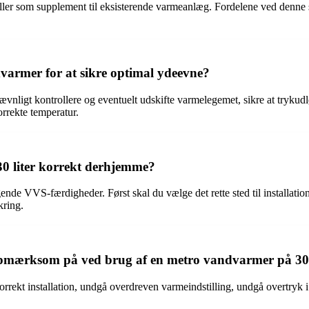
ller som supplement til eksisterende varmeanlæg. Fordelene ved denne st
varmer for at sikre optimal ydeevne?
jævnligt kontrollere og eventuelt udskifte varmelegemet, sikre at tryku
orrekte temperatur.
0 liter korrekt derhjemme?
e VVS-færdigheder. Først skal du vælge det rette sted til installation, si
kring.
opmærksom på ved brug af en metro vandvarmer på 30 
korrekt installation, undgå overdreven varmeindstilling, undgå overtryk 