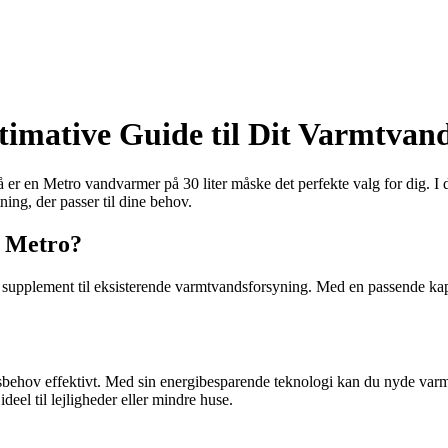
imative Guide til Dit Varmtvan
 er en Metro vandvarmer på 30 liter måske det perfekte valg for dig. I de
ing, der passer til dine behov.
a Metro?
som supplement til eksisterende varmtvandsforsyning. Med en passende kap
ndsbehov effektivt. Med sin energibesparende teknologi kan du nyde v
deel til lejligheder eller mindre huse.