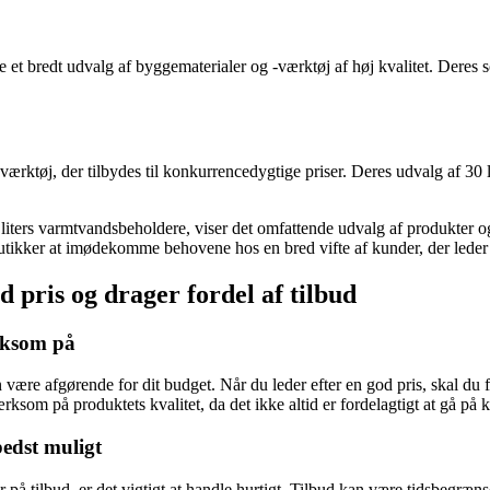
t bredt udvalg af byggematerialer og -værktøj af høj kvalitet. Deres so
.
ærktøj, der tilbydes til konkurrencedygtige priser. Deres udvalg af 30 
iters varmtvandsbeholdere, viser det omfattende udvalg af produkter og
butikker at imødekomme behovene hos en bred vifte af kunder, der leder e
 pris og drager fordel af tilbud
rksom på
 være afgørende for dit budget. Når du leder efter en god pris, skal d
ærksom på produktets kvalitet, da det ikke altid er fordelagtigt at gå på
bedst muligt
 på tilbud, er det vigtigt at handle hurtigt. Tilbud kan være tidsbegrænse