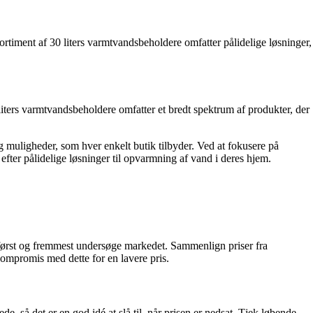
rtiment af 30 liters varmtvandsbeholdere omfatter pålidelige løsninger,
liters varmtvandsbeholdere omfatter et bredt spektrum af produkter, der
 muligheder, som hver enkelt butik tilbyder. Ved at fokusere på
fter pålidelige løsninger til opvarmning af vand i deres hjem.
u først og fremmest undersøge markedet. Sammenlign priser fra
 kompromis med dette for en lavere pris.
de, så det er en god idé at slå til, når prisen er nedsat. Tjek løbende