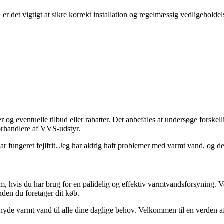
 er det vigtigt at sikre korrekt installation og regelmæssig vedligeholdel
og eventuelle tilbud eller rabatter. Det anbefales at undersøge forskelli
orhandlere af VVS-udstyr.
har fungeret fejlfrit. Jeg har aldrig haft problemer med varmt vand, og 
m, hvis du har brug for en pålidelig og effektiv varmtvandsforsyning. V
nden du foretager dit køb.
at nyde varmt vand til alle dine daglige behov. Velkommen til en verde