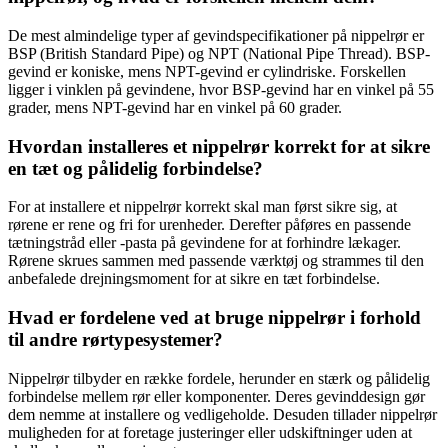
De mest almindelige typer af gevindspecifikationer på nippelrør er
BSP (British Standard Pipe) og NPT (National Pipe Thread). BSP-
gevind er koniske, mens NPT-gevind er cylindriske. Forskellen
ligger i vinklen på gevindene, hvor BSP-gevind har en vinkel på 55
grader, mens NPT-gevind har en vinkel på 60 grader.
Hvordan installeres et nippelrør korrekt for at sikre
en tæt og pålidelig forbindelse?
For at installere et nippelrør korrekt skal man først sikre sig, at
rørene er rene og fri for urenheder. Derefter påføres en passende
tætningstråd eller -pasta på gevindene for at forhindre lækager.
Rørene skrues sammen med passende værktøj og strammes til den
anbefalede drejningsmoment for at sikre en tæt forbindelse.
Hvad er fordelene ved at bruge nippelrør i forhold
til andre rørtypesystemer?
Nippelrør tilbyder en række fordele, herunder en stærk og pålidelig
forbindelse mellem rør eller komponenter. Deres gevinddesign gør
dem nemme at installere og vedligeholde. Desuden tillader nippelrør
muligheden for at foretage justeringer eller udskiftninger uden at