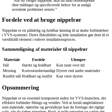
“Når du vælger nippelrør, skal du altid dobbelttjekke
dine målinger og specificerede behov for at undgå
uventede problemer senere.”
Fordele ved at bruge nippelrør
Nippelrør er en pålidelig og holdbar løsning til at skabe forbindelser
i VVS-systemer. Deres fleksibilitet og lette installation gør dem til et
værdifuldt element i enhver installationsproces.
Sammenligning af materialer til nippelrør
Materiale
Fordele
Ulemper
Stål
Stærkt og holdbart
Kan ruste over tid
Messing
Korrosionsbestandigt
Dyrere end andre materialer
Rustfrit stål
Holdbart og rustfrit
Kan være dyrere
Opsummering
Nippelrør er en essentiel komponent inden for VVS-branchen, der
effektivt forbinder fittings og ventiler. Ved at forstå nøglefaktorer
som materiale, størrelse og gevindtype kan du foretage det rigtige
valg, når du køber nippelrør. Husk at måle nøjagtigt og vælge det