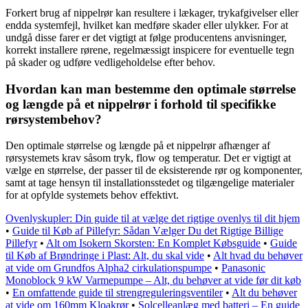
Forkert brug af nippelrør kan resultere i lækager, trykafgivelser eller
endda systemfejl, hvilket kan medføre skader eller ulykker. For at
undgå disse farer er det vigtigt at følge producentens anvisninger,
korrekt installere rørene, regelmæssigt inspicere for eventuelle tegn
på skader og udføre vedligeholdelse efter behov.
Hvordan kan man bestemme den optimale størrelse
og længde på et nippelrør i forhold til specifikke
rørsystembehov?
Den optimale størrelse og længde på et nippelrør afhænger af
rørsystemets krav såsom tryk, flow og temperatur. Det er vigtigt at
vælge en størrelse, der passer til de eksisterende rør og komponenter,
samt at tage hensyn til installationsstedet og tilgængelige materialer
for at opfylde systemets behov effektivt.
Ovenlyskupler: Din guide til at vælge det rigtige ovenlys til dit hjem
•
Guide til Køb af Pillefyr: Sådan Vælger Du det Rigtige Billige
Pillefyr
•
Alt om Isokern Skorsten: En Komplet Købsguide
•
Guide
til Køb af Brøndringe i Plast: Alt, du skal vide
•
Alt hvad du behøver
at vide om Grundfos Alpha2 cirkulationspumpe
•
Panasonic
Monoblock 9 kW Varmepumpe – Alt, du behøver at vide før dit køb
•
En omfattende guide til strengreguleringsventiler
•
Alt du behøver
at vide om 160mm Kloakrør
•
Solcelleanlæg med batteri – En guide