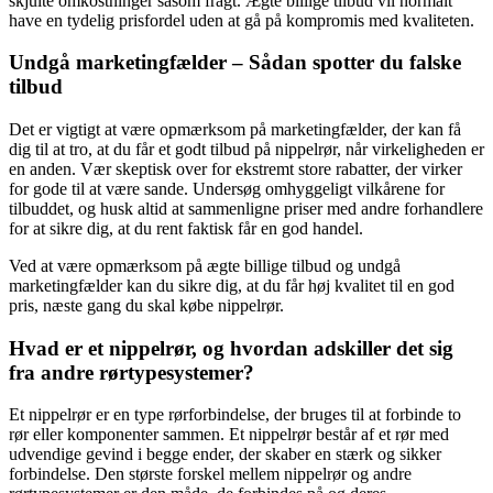
skjulte omkostninger såsom fragt. Ægte billige tilbud vil normalt
have en tydelig prisfordel uden at gå på kompromis med kvaliteten.
Undgå marketingfælder – Sådan spotter du falske
tilbud
Det er vigtigt at være opmærksom på marketingfælder, der kan få
dig til at tro, at du får et godt tilbud på nippelrør, når virkeligheden er
en anden. Vær skeptisk over for ekstremt store rabatter, der virker
for gode til at være sande. Undersøg omhyggeligt vilkårene for
tilbuddet, og husk altid at sammenligne priser med andre forhandlere
for at sikre dig, at du rent faktisk får en god handel.
Ved at være opmærksom på ægte billige tilbud og undgå
marketingfælder kan du sikre dig, at du får høj kvalitet til en god
pris, næste gang du skal købe nippelrør.
Hvad er et nippelrør, og hvordan adskiller det sig
fra andre rørtypesystemer?
Et nippelrør er en type rørforbindelse, der bruges til at forbinde to
rør eller komponenter sammen. Et nippelrør består af et rør med
udvendige gevind i begge ender, der skaber en stærk og sikker
forbindelse. Den største forskel mellem nippelrør og andre