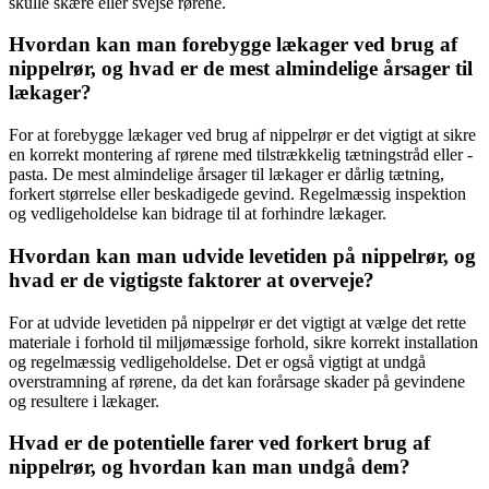
skulle skære eller svejse rørene.
Hvordan kan man forebygge lækager ved brug af
nippelrør, og hvad er de mest almindelige årsager til
lækager?
For at forebygge lækager ved brug af nippelrør er det vigtigt at sikre
en korrekt montering af rørene med tilstrækkelig tætningstråd eller -
pasta. De mest almindelige årsager til lækager er dårlig tætning,
forkert størrelse eller beskadigede gevind. Regelmæssig inspektion
og vedligeholdelse kan bidrage til at forhindre lækager.
Hvordan kan man udvide levetiden på nippelrør, og
hvad er de vigtigste faktorer at overveje?
For at udvide levetiden på nippelrør er det vigtigt at vælge det rette
materiale i forhold til miljømæssige forhold, sikre korrekt installation
og regelmæssig vedligeholdelse. Det er også vigtigt at undgå
overstramning af rørene, da det kan forårsage skader på gevindene
og resultere i lækager.
Hvad er de potentielle farer ved forkert brug af
nippelrør, og hvordan kan man undgå dem?