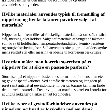
rørtypesystemer er den måde, de forbindes på og deres
anvendelsesmuligheder.
Hvilke materialer anvendes typisk til fremstilling af
nippelrør, og hvilke faktorer påvirker valget af
materiale?
Nippelrør kan fremstilles af forskellige materialer såsom stål, rustfrit
stål, messing eller kobber. Valget af materiale afhænger af faktorer
som krav til holdbarhed, temperaturbestandighed, kemisk resistens
og omgivelsesbetingelser. Stål anvendes ofte på grund af dets styrke,
mens rustfrit stål eller messing er ideelle til korrosionsbeskyttelse.
Hvordan måler man korrekt størrelsen på et
nippelrør for at sikre en passende pasform?
Størrelsen på et nippelrør bestemmes normalt ud fra dens diameter
og gevindspecifikationer. Ved at måle diameteren og længden på
røret samt antallet af gevindomdrejninger pr. tomme kan man finde
den korrekte størrelse. Det er vigtigt at matche størrelsen korrekt for
at undgå lækager og sikre en tæt forbindelse.
Hvilke typer af gevindforbindelser anvendes på
nippelrør, og hvad er forskellen mellem dem?