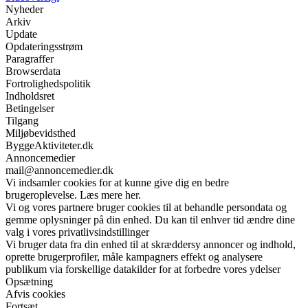
Nyheder
Arkiv
Update
Opdateringsstrøm
Paragraffer
Browserdata
Fortrolighedspolitik
Indholdsret
Betingelser
Tilgang
Miljøbevidsthed
ByggeAktiviteter.dk
Annoncemedier
mail@annoncemedier.dk
Vi indsamler cookies for at kunne give dig en bedre
brugeroplevelse. Læs mere her.
Vi og vores partnere bruger cookies til at behandle persondata og
gemme oplysninger på din enhed. Du kan til enhver tid ændre dine
valg i vores privatlivsindstillinger
Vi bruger data fra din enhed til at skræddersy annoncer og indhold,
oprette brugerprofiler, måle kampagners effekt og analysere
publikum via forskellige datakilder for at forbedre vores ydelser
Opsætning
Afvis cookies
Fortsæt