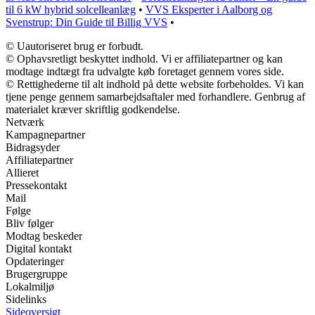
til 6 kW hybrid solcelleanlæg
•
VVS Eksperter i Aalborg og
Svenstrup: Din Guide til Billig VVS
•
© Uautoriseret brug er forbudt.
© Ophavsretligt beskyttet indhold. Vi er affiliatepartner og kan
modtage indtægt fra udvalgte køb foretaget gennem vores side.
© Rettighederne til alt indhold på dette website forbeholdes. Vi kan
tjene penge gennem samarbejdsaftaler med forhandlere. Genbrug af
materialet kræver skriftlig godkendelse.
Netværk
Kampagnepartner
Bidragsyder
Affiliatepartner
Allieret
Pressekontakt
Mail
Følge
Bliv følger
Modtag beskeder
Digital kontakt
Opdateringer
Brugergruppe
Lokalmiljø
Sidelinks
Sideoversigt