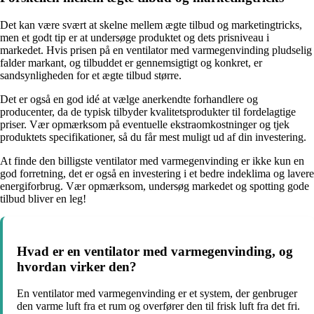
Det kan være svært at skelne mellem ægte tilbud og marketingtricks,
men et godt tip er at undersøge produktet og dets prisniveau i
markedet. Hvis prisen på en ventilator med varmegenvinding pludselig
falder markant, og tilbuddet er gennemsigtigt og konkret, er
sandsynligheden for et ægte tilbud større.
Det er også en god idé at vælge anerkendte forhandlere og
producenter, da de typisk tilbyder kvalitetsprodukter til fordelagtige
priser. Vær opmærksom på eventuelle ekstraomkostninger og tjek
produktets specifikationer, så du får mest muligt ud af din investering.
At finde den billigste ventilator med varmegenvinding er ikke kun en
god forretning, det er også en investering i et bedre indeklima og lavere
energiforbrug. Vær opmærksom, undersøg markedet og spotting gode
tilbud bliver en leg!
Hvad er en ventilator med varmegenvinding, og
hvordan virker den?
En ventilator med varmegenvinding er et system, der genbruger
den varme luft fra et rum og overfører den til frisk luft fra det fri.