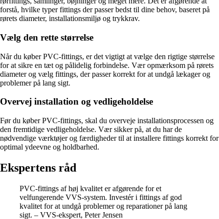
rørfittings, samlinger, bøjninger og meget mere. Det er afgørende at
forstå, hvilke typer fittings der passer bedst til dine behov, baseret på
rørets diameter, installationsmiljø og trykkrav.
Vælg den rette størrelse
Når du køber PVC-fittings, er det vigtigt at vælge den rigtige størrelse
for at sikre en tæt og pålidelig forbindelse. Vær opmærksom på rørets
diameter og vælg fittings, der passer korrekt for at undgå lækager og
problemer på lang sigt.
Overvej installation og vedligeholdelse
Før du køber PVC-fittings, skal du overveje installationsprocessen og
den fremtidige vedligeholdelse. Vær sikker på, at du har de
nødvendige værktøjer og færdigheder til at installere fittings korrekt for
optimal ydeevne og holdbarhed.
Ekspertens råd
PVC-fittings af høj kvalitet er afgørende for et
velfungerende VVS-system. Investér i fittings af god
kvalitet for at undgå problemer og reparationer på lang
sigt. – VVS-ekspert, Peter Jensen