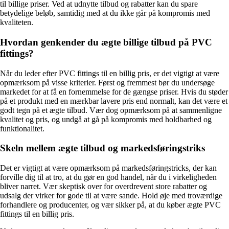
til billige priser. Ved at udnytte tilbud og rabatter kan du spare
betydelige beløb, samtidig med at du ikke går på kompromis med
kvaliteten.
Hvordan genkender du ægte billige tilbud på PVC
fittings?
Når du leder efter PVC fittings til en billig pris, er det vigtigt at være
opmærksom på visse kriterier. Først og fremmest bør du undersøge
markedet for at få en fornemmelse for de gængse priser. Hvis du støder
på et produkt med en mærkbar lavere pris end normalt, kan det være et
godt tegn på et ægte tilbud. Vær dog opmærksom på at sammenligne
kvalitet og pris, og undgå at gå på kompromis med holdbarhed og
funktionalitet.
Skeln mellem ægte tilbud og markedsføringstriks
Det er vigtigt at være opmærksom på markedsføringstricks, der kan
forville dig til at tro, at du gør en god handel, når du i virkeligheden
bliver narret. Vær skeptisk over for overdrevent store rabatter og
udsalg der virker for gode til at være sande. Hold øje med troværdige
forhandlere og producenter, og vær sikker på, at du køber ægte PVC
fittings til en billig pris.