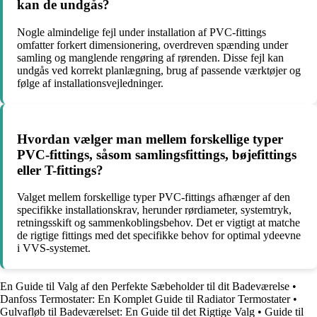
kan de undgås?
Nogle almindelige fejl under installation af PVC-fittings
omfatter forkert dimensionering, overdreven spænding under
samling og manglende rengøring af rørenden. Disse fejl kan
undgås ved korrekt planlægning, brug af passende værktøjer og
følge af installationsvejledninger.
Hvordan vælger man mellem forskellige typer
PVC-fittings, såsom samlingsfittings, bøjefittings
eller T-fittings?
Valget mellem forskellige typer PVC-fittings afhænger af den
specifikke installationskrav, herunder rørdiameter, systemtryk,
retningsskift og sammenkoblingsbehov. Det er vigtigt at matche
de rigtige fittings med det specifikke behov for optimal ydeevne
i VVS-systemet.
En Guide til Valg af den Perfekte Sæbeholder til dit Badeværelse
•
Danfoss Termostater: En Komplet Guide til Radiator Termostater
•
Gulvafløb til Badeværelset: En Guide til det Rigtige Valg
•
Guide til