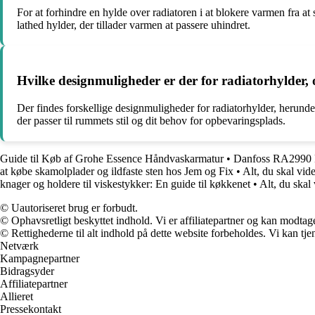
For at forhindre en hylde over radiatoren i at blokere varmen fra at
lathed hylder, der tillader varmen at passere uhindret.
Hvilke designmuligheder er der for radiatorhylder
Der findes forskellige designmuligheder for radiatorhylder, herunde
der passer til rummets stil og dit behov for opbevaringsplads.
Guide til Køb af Grohe Essence Håndvaskarmatur
•
Danfoss RA2990 Ra
at købe skamolplader og ildfaste sten hos Jem og Fix
•
Alt, du skal vi
knager og holdere til viskestykker: En guide til køkkenet
•
Alt, du skal
© Uautoriseret brug er forbudt.
© Ophavsretligt beskyttet indhold. Vi er affiliatepartner og kan modtag
© Rettighederne til alt indhold på dette website forbeholdes. Vi kan t
Netværk
Kampagnepartner
Bidragsyder
Affiliatepartner
Allieret
Pressekontakt