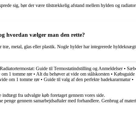
 sprede sig, bør der være tilstrækkelig afstand mellem hylden og radiato
, og hvordan vælger man den rette?
r træ, metal, glas eller plastik. Nogle hylder har integrerede hyldeknæ
diatortermostat: Guide til Termostatindstilling og Anmeldelser
•
Sæbe
de om 1 tomme rør
•
Alt du behøver at vide om stålskorsten
•
Købsguide 
 vide om 1 tomme rør
•
Guide til valg af den perfekte badekararmatur
•
e indtægt fra udvalgte køb foretaget gennem vores side.
jene penge gennem samarbejdsaftaler med forhandlere. Genbrug af materi