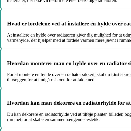
materialer, der ikke vil deformere eller beskadige radiatoren.
Hvad er fordelene ved at installere en hylde over ra
At installere en hylde over radiatoren giver dig mulighed for at u
varmehylde, der hjælper med at fordele varmen mere jævnt i rumme
Hvordan monterer man en hylde over en radiator s
For at montere en hylde over en radiator sikkert, skal du først sikre
til væggen for at undgå risikoen for at falde ned.
Hvordan kan man dekorere en radiatorhylde for a
Du kan dekorere en radiatorhylde ved at tilføje planter, billeder, b
rummet for at skabe en sammenhængende æstetik.