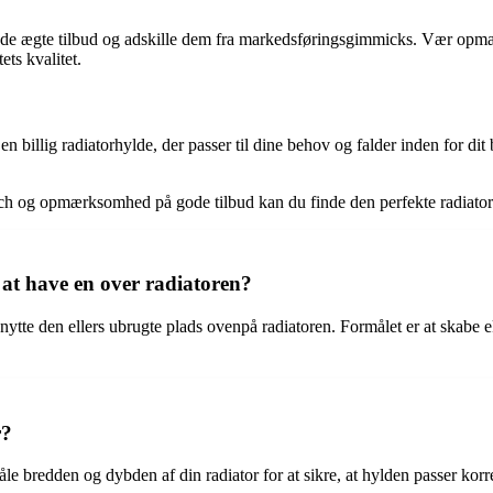
kende ægte tilbud og adskille dem fra markedsføringsgimmicks. Vær opmær
ts kvalitet.
n billig radiatorhylde, der passer til dine behov og falder inden for dit
search og opmærksomhed på gode tilbud kan du finde den perfekte radiato
 at have en over radiatoren?
dnytte den ellers ubrugte plads ovenpå radiatoren. Formålet er at skabe
r?
åle bredden og dybden af din radiator for at sikre, at hylden passer kor