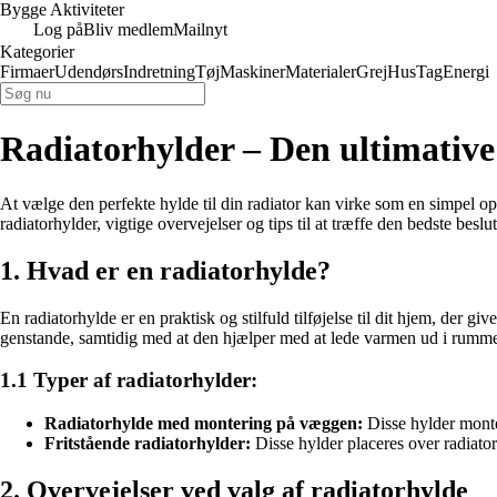
Bygge Aktiviteter
Log på
Bliv medlem
Mailnyt
Kategorier
Firmaer
Udendørs
Indretning
Tøj
Maskiner
Materialer
Grej
Hus
Tag
Energi
Radiatorhylder – Den ultimative g
At vælge den perfekte hylde til din radiator kan virke som en simpel opgav
radiatorhylder, vigtige overvejelser og tips til at træffe den bedste beslu
1. Hvad er en radiatorhylde?
En radiatorhylde er en praktisk og stilfuld tilføjelse til dit hjem, der 
genstande, samtidig med at den hjælper med at lede varmen ud i rumme
1.1 Typer af radiatorhylder:
Radiatorhylde med montering på væggen:
Disse hylder monte
Fritstående radiatorhylder:
Disse hylder placeres over radiatore
2. Overvejelser ved valg af radiatorhylde