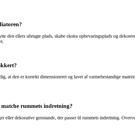
diatoren?
dnytte den ellers ubrugte plads, skabe ekstra opbevaringsplads og dekor
t.
ikkert?
 dig, at den er korrekt dimensioneret og lavet af varmebestandige materia
t matche rummets indretning?
øger eller dekorative genstande, der passer til rummets indretning. Over