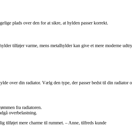
elige plads over den for at sikre, at hylden passer korrekt.
Træhylder tilføjer varme, mens metalhylder kan give et mere moderne udtr
lde over din radiator. Vælg den type, der passer bedst til din radiator og
trømmen fra radiatoren.
ndgå overbelastning.
elig tilføjet mere charme til rummet. – Anne, tilfreds kunde