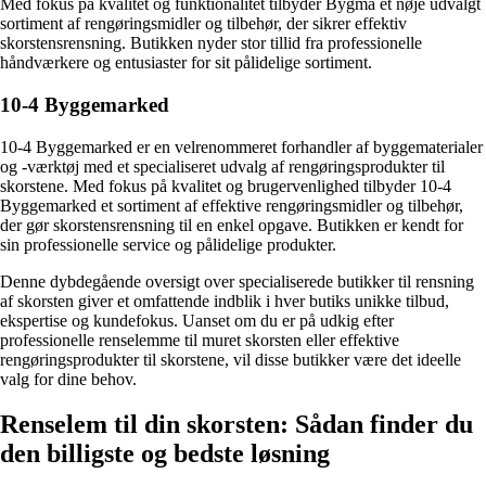
Med fokus på kvalitet og funktionalitet tilbyder Bygma et nøje udvalgt
sortiment af rengøringsmidler og tilbehør, der sikrer effektiv
skorstensrensning. Butikken nyder stor tillid fra professionelle
håndværkere og entusiaster for sit pålidelige sortiment.
10-4 Byggemarked
10-4 Byggemarked er en velrenommeret forhandler af byggematerialer
og -værktøj med et specialiseret udvalg af rengøringsprodukter til
skorstene. Med fokus på kvalitet og brugervenlighed tilbyder 10-4
Byggemarked et sortiment af effektive rengøringsmidler og tilbehør,
der gør skorstensrensning til en enkel opgave. Butikken er kendt for
sin professionelle service og pålidelige produkter.
Denne dybdegående oversigt over specialiserede butikker til rensning
af skorsten giver et omfattende indblik i hver butiks unikke tilbud,
ekspertise og kundefokus. Uanset om du er på udkig efter
professionelle renselemme til muret skorsten eller effektive
rengøringsprodukter til skorstene, vil disse butikker være det ideelle
valg for dine behov.
Renselem til din skorsten: Sådan finder du
den billigste og bedste løsning