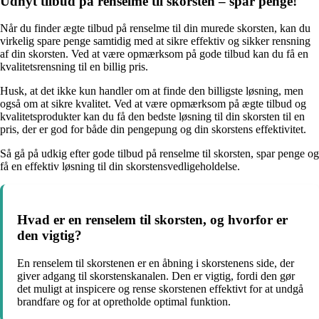
Udnyt tilbud på renselme til skorsten – spar penge!
Når du finder ægte tilbud på renselme til din murede skorsten, kan du
virkelig spare penge samtidig med at sikre effektiv og sikker rensning
af din skorsten. Ved at være opmærksom på gode tilbud kan du få en
kvalitetsrensning til en billig pris.
Husk, at det ikke kun handler om at finde den billigste løsning, men
også om at sikre kvalitet. Ved at være opmærksom på ægte tilbud og
kvalitetsprodukter kan du få den bedste løsning til din skorsten til en
pris, der er god for både din pengepung og din skorstens effektivitet.
Så gå på udkig efter gode tilbud på renselme til skorsten, spar penge og
få en effektiv løsning til din skorstensvedligeholdelse.
Hvad er en renselem til skorsten, og hvorfor er
den vigtig?
En renselem til skorstenen er en åbning i skorstenens side, der
giver adgang til skorstenskanalen. Den er vigtig, fordi den gør
det muligt at inspicere og rense skorstenen effektivt for at undgå
brandfare og for at opretholde optimal funktion.