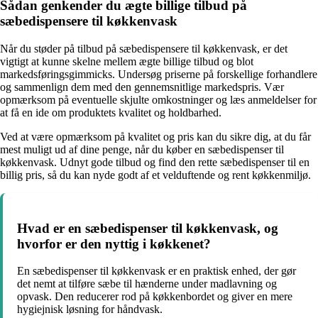
Sådan genkender du ægte billige tilbud på
sæbedispensere til køkkenvask
Når du støder på tilbud på sæbedispensere til køkkenvask, er det
vigtigt at kunne skelne mellem ægte billige tilbud og blot
markedsføringsgimmicks. Undersøg priserne på forskellige forhandlere
og sammenlign dem med den gennemsnitlige markedspris. Vær
opmærksom på eventuelle skjulte omkostninger og læs anmeldelser for
at få en ide om produktets kvalitet og holdbarhed.
Ved at være opmærksom på kvalitet og pris kan du sikre dig, at du får
mest muligt ud af dine penge, når du køber en sæbedispenser til
køkkenvask. Udnyt gode tilbud og find den rette sæbedispenser til en
billig pris, så du kan nyde godt af et velduftende og rent køkkenmiljø.
Hvad er en sæbedispenser til køkkenvask, og
hvorfor er den nyttig i køkkenet?
En sæbedispenser til køkkenvask er en praktisk enhed, der gør
det nemt at tilføre sæbe til hænderne under madlavning og
opvask. Den reducerer rod på køkkenbordet og giver en mere
hygiejnisk løsning for håndvask.