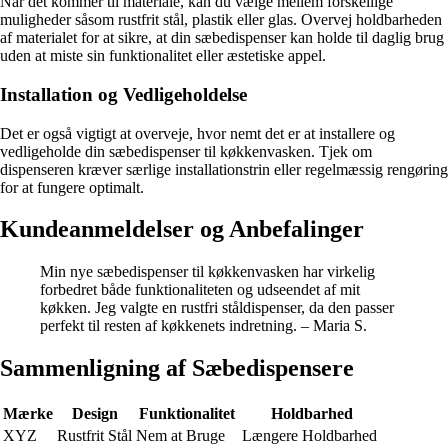
Når det kommer til materiale, kan du vælge mellem forskellige
muligheder såsom rustfrit stål, plastik eller glas. Overvej holdbarheden
af materialet for at sikre, at din sæbedispenser kan holde til daglig brug
uden at miste sin funktionalitet eller æstetiske appel.
Installation og Vedligeholdelse
Det er også vigtigt at overveje, hvor nemt det er at installere og
vedligeholde din sæbedispenser til køkkenvasken. Tjek om
dispenseren kræver særlige installationstrin eller regelmæssig rengøring
for at fungere optimalt.
Kundeanmeldelser og Anbefalinger
Min nye sæbedispenser til køkkenvasken har virkelig
forbedret både funktionaliteten og udseendet af mit
køkken. Jeg valgte en rustfri ståldispenser, da den passer
perfekt til resten af køkkenets indretning. – Maria S.
Sammenligning af Sæbedispensere
Mærke
Design
Funktionalitet
Holdbarhed
XYZ
Rustfrit Stål
Nem at Bruge
Længere Holdbarhed