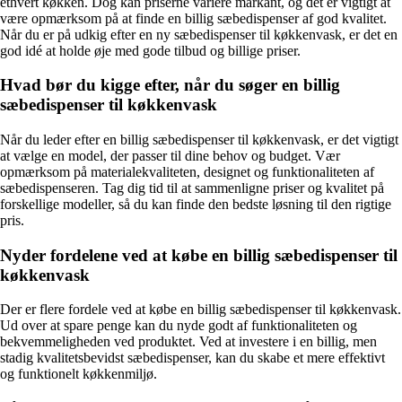
ethvert køkken. Dog kan priserne variere markant, og det er vigtigt at
være opmærksom på at finde en billig sæbedispenser af god kvalitet.
Når du er på udkig efter en ny sæbedispenser til køkkenvask, er det en
god idé at holde øje med gode tilbud og billige priser.
Hvad bør du kigge efter, når du søger en billig
sæbedispenser til køkkenvask
Når du leder efter en billig sæbedispenser til køkkenvask, er det vigtigt
at vælge en model, der passer til dine behov og budget. Vær
opmærksom på materialekvaliteten, designet og funktionaliteten af
sæbedispenseren. Tag dig tid til at sammenligne priser og kvalitet på
forskellige modeller, så du kan finde den bedste løsning til den rigtige
pris.
Nyder fordelene ved at købe en billig sæbedispenser til
køkkenvask
Der er flere fordele ved at købe en billig sæbedispenser til køkkenvask.
Ud over at spare penge kan du nyde godt af funktionaliteten og
bekvemmeligheden ved produktet. Ved at investere i en billig, men
stadig kvalitetsbevidst sæbedispenser, kan du skabe et mere effektivt
og funktionelt køkkenmiljø.