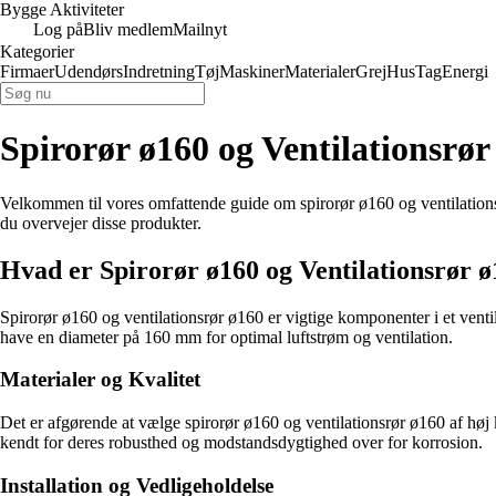
Bygge Aktiviteter
Log på
Bliv medlem
Mailnyt
Kategorier
Firmaer
Udendørs
Indretning
Tøj
Maskiner
Materialer
Grej
Hus
Tag
Energi
Spirorør ø160 og Ventilationsrør
Velkommen til vores omfattende guide om spirorør ø160 og ventilationsr
du overvejer disse produkter.
Hvad er Spirorør ø160 og Ventilationsrør 
Spirorør ø160 og ventilationsrør ø160 er vigtige komponenter i et ventila
have en diameter på 160 mm for optimal luftstrøm og ventilation.
Materialer og Kvalitet
Det er afgørende at vælge spirorør ø160 og ventilationsrør ø160 af høj kva
kendt for deres robusthed og modstandsdygtighed over for korrosion.
Installation og Vedligeholdelse