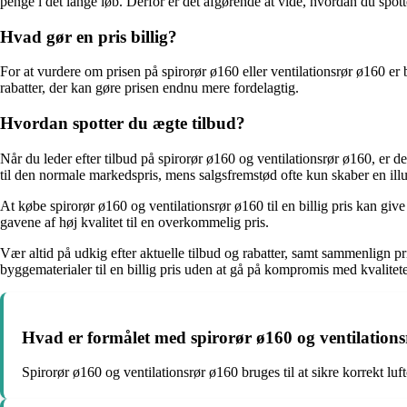
penge i det lange løb. Derfor er det afgørende at vide, hvordan du spot
Hvad gør en pris billig?
For at vurdere om prisen på spirorør ø160 eller ventilationsrør ø160 er
rabatter, der kan gøre prisen endnu mere fordelagtig.
Hvordan spotter du ægte tilbud?
Når du leder efter tilbud på spirorør ø160 og ventilationsrør ø160, er 
til den normale markedspris, mens salgsfremstød ofte kun skaber en ill
At købe spirorør ø160 og ventilationsrør ø160 til en billig pris kan gi
gavene af høj kvalitet til en overkommelig pris.
Vær altid på udkig efter aktuelle tilbud og rabatter, samt sammenlign pr
byggematerialer til en billig pris uden at gå på kompromis med kvalitet
Hvad er formålet med spirorør ø160 og ventilation
Spirorør ø160 og ventilationsrør ø160 bruges til at sikre korrekt luft