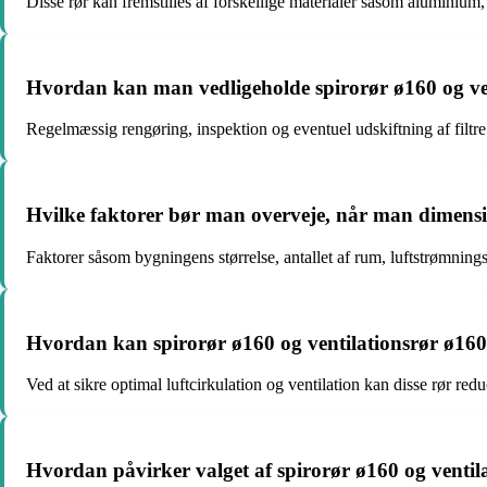
Disse rør kan fremstilles af forskellige materialer såsom aluminium, 
Hvordan kan man vedligeholde spirorør ø160 og vent
Regelmæssig rengøring, inspektion og eventuel udskiftning af filtre 
Hvilke faktorer bør man overveje, når man dimensio
Faktorer såsom bygningens størrelse, antallet af rum, luftstrømnings
Hvordan kan spirorør ø160 og ventilationsrør ø160 b
Ved at sikre optimal luftcirkulation og ventilation kan disse rør r
Hvordan påvirker valget af spirorør ø160 og ventila