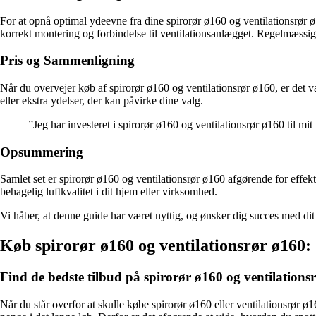
For at opnå optimal ydeevne fra dine spirorør ø160 og ventilationsrør ø16
korrekt montering og forbindelse til ventilationsanlægget. Regelmæssig r
Pris og Sammenligning
Når du overvejer køb af spirorør ø160 og ventilationsrør ø160, er det 
eller ekstra ydelser, der kan påvirke dine valg.
”Jeg har investeret i spirorør ø160 og ventilationsrør ø160 til mi
Opsummering
Samlet set er spirorør ø160 og ventilationsrør ø160 afgørende for effekti
behagelig luftkvalitet i dit hjem eller virksomhed.
Vi håber, at denne guide har været nyttig, og ønsker dig succes med d
Køb spirorør ø160 og ventilationsrør ø160: 
Find de bedste tilbud på spirorør ø160 og ventilations
Når du står overfor at skulle købe spirorør ø160 eller ventilationsrør ø