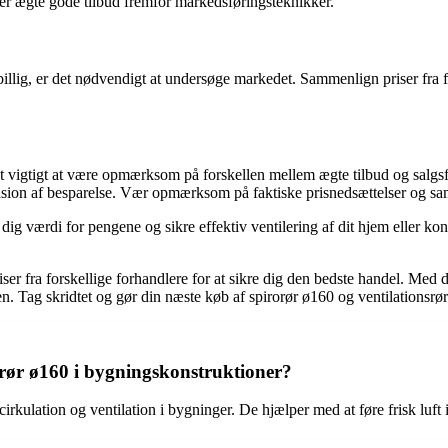
ter ægte gode tilbud fremfor markedsføringsteknikker.
 billig, er det nødvendigt at undersøge markedet. Sammenlign priser fra
det vigtigt at være opmærksom på forskellen mellem ægte tilbud og salgsf
usion af besparelse. Vær opmærksom på faktiske prisnedsættelser og sam
ve dig værdi for pengene og sikre effektiv ventilering af dit hjem eller
iser fra forskellige forhandlere for at sikre dig den bedste handel. Med 
en. Tag skridtet og gør din næste køb af spirorør ø160 og ventilationsrø
srør ø160 i bygningskonstruktioner?
cirkulation og ventilation i bygninger. De hjælper med at føre frisk luft 