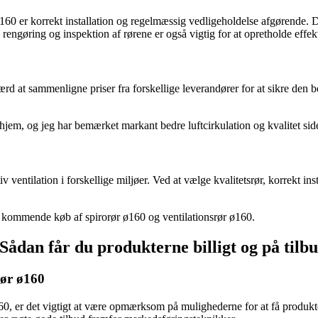
0 er korrekt installation og regelmæssig vedligeholdelse afgørende. Det a
engøring og inspektion af rørene er også vigtig for at opretholde effekt
værd at sammenligne priser fra forskellige leverandører for at sikre de
t hjem, og jeg har bemærket markant bedre luftcirkulation og kvalitet sid
v ventilation i forskellige miljøer. Ved at vælge kvalitetsrør, korrekt i
it kommende køb af spirorør ø160 og ventilationsrør ø160.
Sådan får du produkterne billigt og på tilb
rør ø160
160, er det vigtigt at være opmærksom på mulighederne for at få produkter