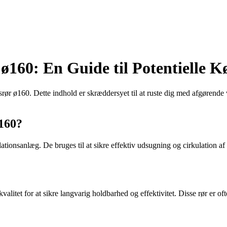
 ø160: En Guide til Potentielle K
ør ø160. Dette indhold er skræddersyet til at ruste dig med afgørende v
ø160?
tionsanlæg. De bruges til at sikre effektiv udsugning og cirkulation af l
litet for at sikre langvarig holdbarhed og effektivitet. Disse rør er ofte