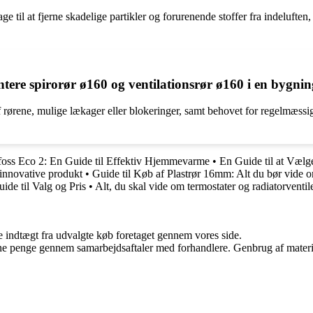
drage til at fjerne skadelige partikler og forurenende stoffer fra indeluft
ntere spirorør ø160 og ventilationsrør ø160 i en bygni
 rørene, mulige lækager eller blokeringer, samt behovet for regelmæssig 
oss Eco 2: En Guide til Effektiv Hjemmevarme
•
En Guide til at Vælg
innovative produkt
•
Guide til Køb af Plastrør 16mm: Alt du bør vide om
de til Valg og Pris
•
Alt, du skal vide om termostater og radiatorventil
e indtægt fra udvalgte køb foretaget gennem vores side.
jene penge gennem samarbejdsaftaler med forhandlere. Genbrug af materi