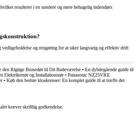
en, hvilket resulterer i en sundere og mere behagelig indendørs
ngskonstruktion?
vedligeholdelse og rengøring for at sikre langvarig og effektiv drift
e den Rigtige Brusedør til Dit Badeværelse
•
En dybdegående guide til
 Elektrikerrør og Installationsrør
•
Panasonic NZ25VKE
er
•
Køb den bedste kloakrenser: En komplet guide til at træffe det
alet kræver skriftlig godkendelse.