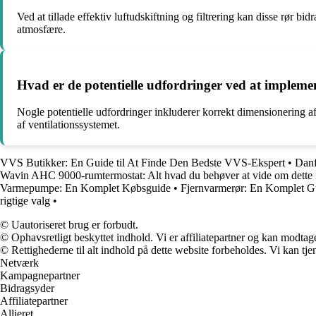
Ved at tillade effektiv luftudskiftning og filtrering kan disse rør bi
atmosfære.
Hvad er de potentielle udfordringer ved at impleme
Nogle potentielle udfordringer inkluderer korrekt dimensionering af
af ventilationssystemet.
VVS Butikker: En Guide til At Finde Den Bedste VVS-Ekspert
•
Danf
Wavin AHC 9000-rumtermostat: Alt hvad du behøver at vide om dette 
Varmepumpe: En Komplet Købsguide
•
Fjernvarmerør: En Komplet Gui
rigtige valg
•
© Uautoriseret brug er forbudt.
© Ophavsretligt beskyttet indhold. Vi er affiliatepartner og kan modtag
© Rettighederne til alt indhold på dette website forbeholdes. Vi kan t
Netværk
Kampagnepartner
Bidragsyder
Affiliatepartner
Allieret