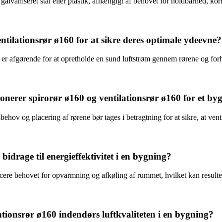
galvaniseret stål eller plastik, afhængigt af behovet for holdbarhed, kor
ilationsrør ø160 for at sikre deres optimale ydeevne?
er afgørende for at opretholde en sund luftstrøm gennem rørene og forhind
nerer spirorør ø160 og ventilationsrør ø160 for et by
behov og placering af rørene bør tages i betragtning for at sikre, at ven
idrage til energieffektivitet i en bygning?
educere behovet for opvarmning og afkøling af rummet, hvilket kan result
tionsrør ø160 indendørs luftkvaliteten i en bygning?