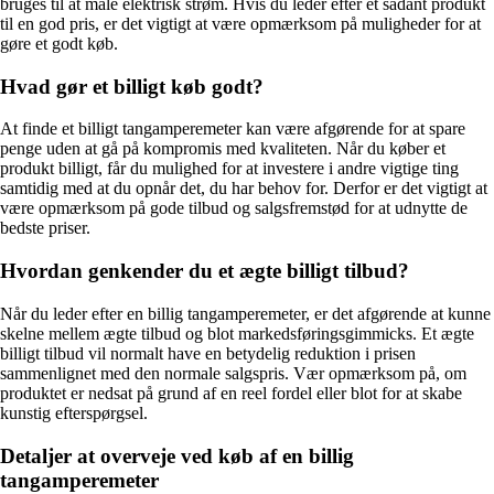
bruges til at måle elektrisk strøm. Hvis du leder efter et sådant produkt
til en god pris, er det vigtigt at være opmærksom på muligheder for at
gøre et godt køb.
Hvad gør et billigt køb godt?
At finde et billigt tangamperemeter kan være afgørende for at spare
penge uden at gå på kompromis med kvaliteten. Når du køber et
produkt billigt, får du mulighed for at investere i andre vigtige ting
samtidig med at du opnår det, du har behov for. Derfor er det vigtigt at
være opmærksom på gode tilbud og salgsfremstød for at udnytte de
bedste priser.
Hvordan genkender du et ægte billigt tilbud?
Når du leder efter en billig tangamperemeter, er det afgørende at kunne
skelne mellem ægte tilbud og blot markedsføringsgimmicks. Et ægte
billigt tilbud vil normalt have en betydelig reduktion i prisen
sammenlignet med den normale salgspris. Vær opmærksom på, om
produktet er nedsat på grund af en reel fordel eller blot for at skabe
kunstig efterspørgsel.
Detaljer at overveje ved køb af en billig
tangamperemeter