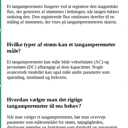
Et tangamperemeter fungerer ved at registrere den magnetiske
flux, der genereres af strømmen i ledningen, når tangen lukkes
omkring den. Den registrerede flux omdannes derefter til en
måling af strømmen, der vises på tangamperemeterets skærm.
Hvilke typer af strøm kan et tangamperemeter
måle?
Et tangamperemeter kan måle både vekselstrøm (AC) og
jævnstrøm (DC) afhængigt af dens kapaciteter. Nogle
avancerede modeller kan også måle andre parametre som
spænding, modstand og frekvens.
Hvordan vælger man det rigtige
tangamperemeter til ens behov?
Når man vælger et tangamperemeter, bør man overveje
parametre som måleområdet for strøm, nøjagtigheden,
displayets størrelse og funktioner som datahold og automatisk