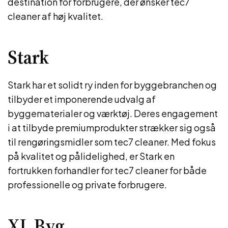
destination for forbrugere, der ønsker tec7
cleaner af høj kvalitet.
Stark
Stark har et solidt ry inden for byggebranchen og
tilbyder et imponerende udvalg af
byggematerialer og værktøj. Deres engagement
i at tilbyde premiumprodukter strækker sig også
til rengøringsmidler som tec7 cleaner. Med fokus
på kvalitet og pålidelighed, er Stark en
fortrukken forhandler for tec7 cleaner for både
professionelle og private forbrugere.
XL Byg