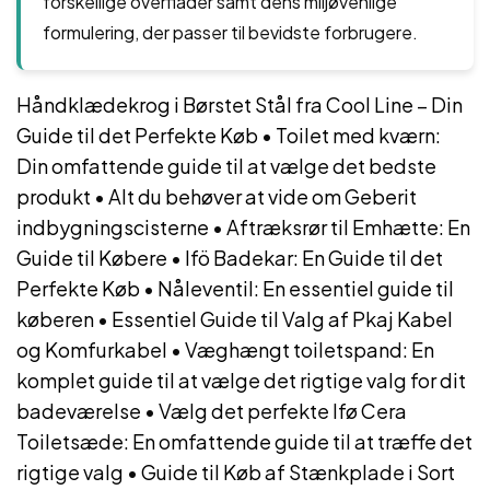
forskellige overflader samt dens miljøvenlige
formulering, der passer til bevidste forbrugere.
Håndklædekrog i Børstet Stål fra Cool Line – Din
Guide til det Perfekte Køb
•
Toilet med kværn:
Din omfattende guide til at vælge det bedste
produkt
•
Alt du behøver at vide om Geberit
indbygningscisterne
•
Aftræksrør til Emhætte: En
Guide til Købere
•
Ifö Badekar: En Guide til det
Perfekte Køb
•
Nåleventil: En essentiel guide til
køberen
•
Essentiel Guide til Valg af Pkaj Kabel
og Komfurkabel
•
Væghængt toiletspand: En
komplet guide til at vælge det rigtige valg for dit
badeværelse
•
Vælg det perfekte Ifø Cera
Toiletsæde: En omfattende guide til at træffe det
rigtige valg
•
Guide til Køb af Stænkplade i Sort