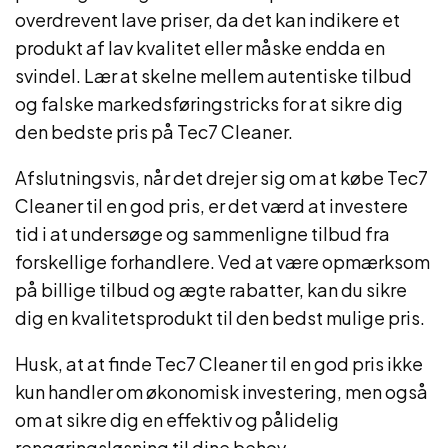
overdrevent lave priser, da det kan indikere et
produkt af lav kvalitet eller måske endda en
svindel. Lær at skelne mellem autentiske tilbud
og falske markedsføringstricks for at sikre dig
den bedste pris på Tec7 Cleaner.
Afslutningsvis, når det drejer sig om at købe Tec7
Cleaner til en god pris, er det værd at investere
tid i at undersøge og sammenligne tilbud fra
forskellige forhandlere. Ved at være opmærksom
på billige tilbud og ægte rabatter, kan du sikre
dig en kvalitetsprodukt til den bedst mulige pris.
Husk, at at finde Tec7 Cleaner til en god pris ikke
kun handler om økonomisk investering, men også
om at sikre dig en effektiv og pålidelig
rengøringsløsning til dine behov.