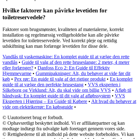
Hvilke faktorer kan påvirke levetiden for
toiletreservedele?
Faktorer som brugsmønster, kvaliteten af materialerne, korrekt
installation og regelmæssig vedligeholdelse kan alle påvirke
levetiden for toiletreservedele. Ved korrekt pleje og rettidig
udskiftning kan man forlænge levetiden for disse dele.
Vandlås til vaskemaskine: En komplet guide til at vælge den rette
vandlås
•
Guide til valg af den rette bruseslange: 2 meter, 4 meter
eller forlænger?
•
Danfoss Eco 2: En Guide til Effektiv
Hjemmevarme
•
Gummipakninger: Alt, du behøver at vide før dit
køb
•
Pex rør: En guide til valg af det rigtige produkt
•
En komplet
guide til at vælge den perfekte brusestang
•
VVS eksperten i
Silkeborg og Virklund: Alt, du skal vide om billig VVS
•
Afløb til
håndvask: En komplet guide til dit valg af afløbssystem
•
VVS
Eksperten i Hjørring – En Guide til Købere
•
Alt hvad du behøver at
vide om elektrikerrør: En købsguide
•
© Uautoriseret brug er forbudt.
© Ophavsretligt beskyttet indhold. Vi er affiliatepartner og kan
modtage indtægt fra udvalgte køb foretaget gennem vores side.
© Rettighederne til alt indhold på dette website forbeholdes. Vi kan