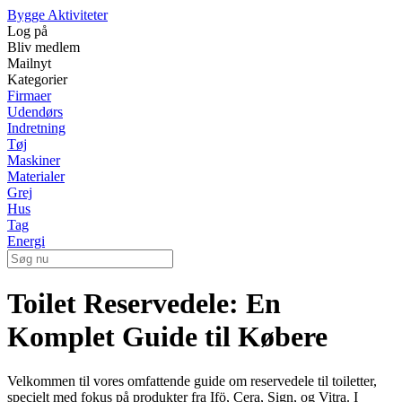
Bygge Aktiviteter
Log på
Bliv medlem
Mailnyt
Kategorier
Firmaer
Udendørs
Indretning
Tøj
Maskiner
Materialer
Grej
Hus
Tag
Energi
Toilet Reservedele: En
Komplet Guide til Købere
Velkommen til vores omfattende guide om reservedele til toiletter,
specielt med fokus på produkter fra Ifö, Cera, Sign, og Vitra. I