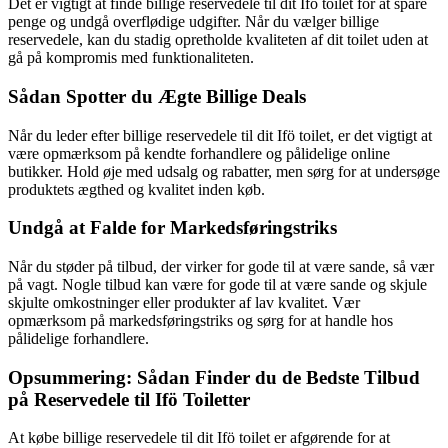
Det er vigtigt at finde billige reservedele til dit Ifö toilet for at spare
penge og undgå overflødige udgifter. Når du vælger billige
reservedele, kan du stadig opretholde kvaliteten af dit toilet uden at
gå på kompromis med funktionaliteten.
Sådan Spotter du Ægte Billige Deals
Når du leder efter billige reservedele til dit Ifö toilet, er det vigtigt at
være opmærksom på kendte forhandlere og pålidelige online
butikker. Hold øje med udsalg og rabatter, men sørg for at undersøge
produktets ægthed og kvalitet inden køb.
Undgå at Falde for Markedsføringstriks
Når du støder på tilbud, der virker for gode til at være sande, så vær
på vagt. Nogle tilbud kan være for gode til at være sande og skjule
skjulte omkostninger eller produkter af lav kvalitet. Vær
opmærksom på markedsføringstriks og sørg for at handle hos
pålidelige forhandlere.
Opsummering: Sådan Finder du de Bedste Tilbud
på Reservedele til Ifö Toiletter
At købe billige reservedele til dit Ifö toilet er afgørende for at