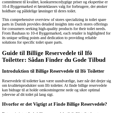
commitment til kvalitet, konkurrencedygtige priser og ekspertise er
10-4 Byggemarked et førsteklasses valg for forbrugere, der ønsker
holdbare og pålidelige løsninger til deres toilet.
This comprehensive overview of stores specializing in toilet spare
parts in Danish provides detailed insights into each stores offerings
for consumers seeking high-quality products for their toilet needs.
From Bauhaus to 10-4 Byggemarked, each retailer is highlighted for
its unique selling points and dedication to providing reliable
solutions for specific toilet spare parts.
Guide til Billige Reservedele til Ifö
Toiletter: Sådan Finder du Gode Tilbud
Introduktion til Billige Reservedele til Ifö Toiletter
Reservedele til toiletter kan være uundværlige, især når det drejer sig
om kvalitetsprodukter som Ifö toiletter. At finde billige reservedele
kan bidrage til at holde omkostningerne nede og sikre optimal
ydeevne af dit toilet på lang sigt.
Hvorfor er det Vigtigt at Finde Billige Reservedele?