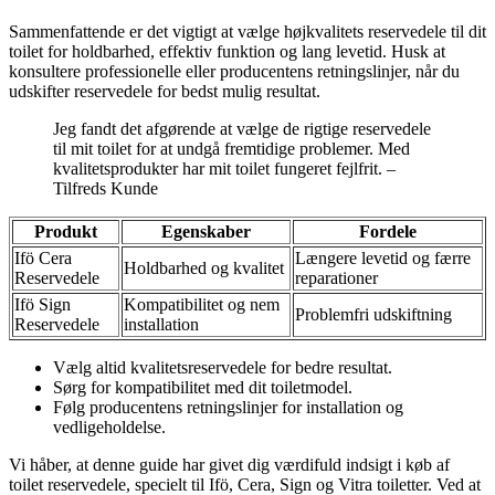
Sammenfattende er det vigtigt at vælge højkvalitets reservedele til dit
toilet for holdbarhed, effektiv funktion og lang levetid. Husk at
konsultere professionelle eller producentens retningslinjer, når du
udskifter reservedele for bedst mulig resultat.
Jeg fandt det afgørende at vælge de rigtige reservedele
til mit toilet for at undgå fremtidige problemer. Med
kvalitetsprodukter har mit toilet fungeret fejlfrit. –
Tilfreds Kunde
Produkt
Egenskaber
Fordele
Ifö Cera
Længere levetid og færre
Holdbarhed og kvalitet
Reservedele
reparationer
Ifö Sign
Kompatibilitet og nem
Problemfri udskiftning
Reservedele
installation
Vælg altid kvalitetsreservedele for bedre resultat.
Sørg for kompatibilitet med dit toiletmodel.
Følg producentens retningslinjer for installation og
vedligeholdelse.
Vi håber, at denne guide har givet dig værdifuld indsigt i køb af
toilet reservedele, specielt til Ifö, Cera, Sign og Vitra toiletter. Ved at