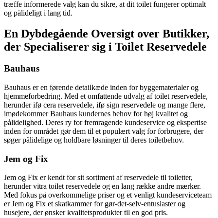
træffe informerede valg kan du sikre, at dit toilet fungerer optimalt
og pålideligt i lang tid.
En Dybdegående Oversigt over Butikker,
der Specialiserer sig i Toilet Reservedele
Bauhaus
Bauhaus er en førende detailkæde inden for byggematerialer og
hjemmeforbedring. Med et omfattende udvalg af toilet reservedele,
herunder ifø cera reservedele, ifø sign reservedele og mange flere,
imødekommer Bauhaus kundernes behov for høj kvalitet og
pålidelighed. Deres ry for fremragende kundeservice og ekspertise
inden for området gør dem til et populært valg for forbrugere, der
søger pålidelige og holdbare løsninger til deres toiletbehov.
Jem og Fix
Jem og Fix er kendt for sit sortiment af reservedele til toiletter,
herunder vitra toilet reservedele og en lang række andre mærker.
Med fokus på overkommelige priser og et venligt kundeserviceteam
er Jem og Fix et skatkammer for gør-det-selv-entusiaster og
husejere, der ønsker kvalitetsprodukter til en god pris.