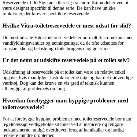
Reservedele til Ifö Sign adskiller sig fra andre Ifø-modeller ved at
være designet specifikt til denne serie. De kan have unikke
funktioner, der kræver specifikke reservedele.
Hvilke Vitra-toiletreservedele er mest udsat for slid?
De mest udsatte Vitra-toiletreservedele er normalt flush-mekanismer,
vandfyldningsventiler og tætningsringe, da de ofte udsættes for
konstant slid og belastning i toiletbrugens daglige rytme.
Er det nemt at udskifte reservedele på et toilet selv?
Udskiftning af reservedele på et toilet kan være en relativt enkel
opgave, hvis man følger instruktionerne nøje og har det nødvendige
værktøj. Dog kan det kræve en vis grad af teknisk kunnen,
afhængigt af problemets omfang.
Hvordan forebygger man hyppige problemer med
toiletreservedele?
For at forebygge hyppige problemer med toiletreservedele bør man
regelmæssigt vedligeholde sit toilet ved at inspicere og rengøre
mekanismerne, undgå overdreven brug af kemikalier og hurtigt
reparere mindre problemer.