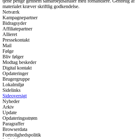
tjene penge gennem samarbejdsaftaler med forhandlere. Genbrug af
materialet kræver skriftlig godkendelse.
Netværk
Kampagnepartner
Bidragsyder
Affiliatepartner
Allieret
Pressekontakt
Mail
Følge
Bliv følger
Modtag beskeder
Digital kontakt
Opdateringer
Brugergruppe
Lokalmiljø
Sidelinks
Sideoversigt
Nyheder
Arkiv
Update
Opdateringsstrøm
Paragraffer
Browserdata
Fortrolighedspolitik