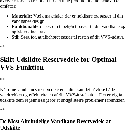
overveje for at sikre, at du får det rette produkt til dine behov. Det
omfatter:
Materiale:
Vælg materialer, der er holdbare og passer til din
vandhanes design.
Funktionalitet:
Tjek om tilbehøret passer til din vandhane og
opfylder dine krav.
Stil:
Sørg for, at tilbehøret passer til resten af dit VVS-udstyr.
**
Skift Udslidte Reservedele for Optimal
VVS-Funktion
**
Når dine vandhanes reservedele er slidte, kan det påvirke både
vandtrykket og effektiviteten af din VVS-installation. Det er vigtigt at
udskifte dem regelmæssigt for at undgå større problemer i fremtiden.
**
De Mest Almindelige Vandhane Reservedele at
Udskifte