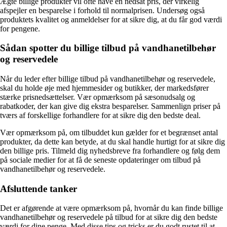
Ægte billige produkter vil ofte have en nedsat pris, der virkelig
afspejler en besparelse i forhold til normalprisen. Undersøg også
produktets kvalitet og anmeldelser for at sikre dig, at du får god værdi
for pengene.
Sådan spotter du billige tilbud på vandhanetilbehør
og reservedele
Når du leder efter billige tilbud på vandhanetilbehør og reservedele,
skal du holde øje med hjemmesider og butikker, der markedsfører
stærke prisnedsættelser. Vær opmærksom på sæsonudsalg og
rabatkoder, der kan give dig ekstra besparelser. Sammenlign priser på
tværs af forskellige forhandlere for at sikre dig den bedste deal.
Vær opmærksom på, om tilbuddet kun gælder for et begrænset antal
produkter, da dette kan betyde, at du skal handle hurtigt for at sikre dig
den billige pris. Tilmeld dig nyhedsbreve fra forhandlere og følg dem
på sociale medier for at få de seneste opdateringer om tilbud på
vandhanetilbehør og reservedele.
Afsluttende tanker
Det er afgørende at være opmærksom på, hvornår du kan finde billige
vandhanetilbehør og reservedele på tilbud for at sikre dig den bedste
værdi for dine penge. Med disse tips og tricks er du godt rustet til at