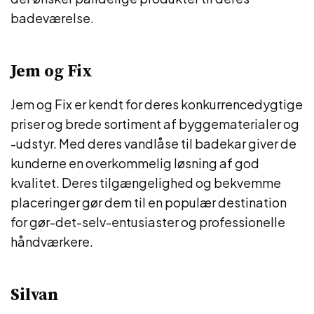
badeværelse.
Jem og Fix
Jem og Fix er kendt for deres konkurrencedygtige
priser og brede sortiment af byggematerialer og
-udstyr. Med deres vandlåse til badekar giver de
kunderne en overkommelig løsning af god
kvalitet. Deres tilgængelighed og bekvemme
placeringer gør dem til en populær destination
for gør-det-selv-entusiaster og professionelle
håndværkere.
Silvan