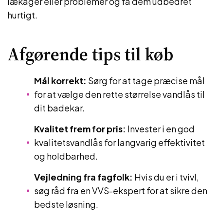
lækager eller problemer og få dem udbedret
hurtigt.
Afgørende tips til køb
Mål korrekt:
Sørg for at tage præcise mål
for at vælge den rette størrelse vandlås til
dit badekar.
Kvalitet frem for pris:
Invester i en god
kvalitetsvandlås for langvarig effektivitet
og holdbarhed.
Vejledning fra fagfolk:
Hvis du er i tvivl,
søg råd fra en VVS-ekspert for at sikre den
bedste løsning.