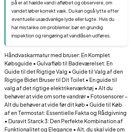
på er at hælde vand i afløbet og observere, om
vandet løber korrekt væk. Du kan også lytte efter
eventuelle usædvanlige lyde eller lugte. Hvis du
har mistanke om problemer, bør en grundig
inspektion og rengøring af vandlåsen udføres.
Håndvaskarmatur med bruser: En Komplet
Købsguide
•
Gulvafløb til Badeværelset: En
Guide til det Rigtige Valg
•
Guide til Valg af den
Rigtige Bidet Bruser til Dit Toilet
•
En guide til
valg af det rigtige elektrikerværktøj
•
Alt du
behøver at vide om sorte vandrør
•
Fotosensorer –
Alt du behøver at vide før dit køb
•
Guide til Køb
af en Termostat: Essentielle Fakta og Rådgivning
•
Duravit Starck 3: Den Perfekte Kombination af
Funktionalitet og Elegance
•
Alt, du skal vide om