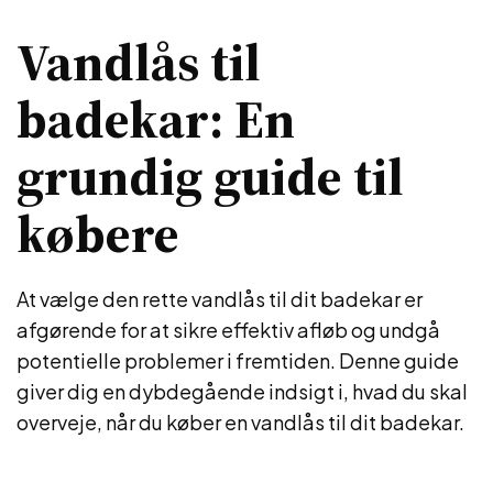
Vandlås til
badekar: En
grundig guide til
købere
At vælge den rette vandlås til dit badekar er
afgørende for at sikre effektiv afløb og undgå
potentielle problemer i fremtiden. Denne guide
giver dig en dybdegående indsigt i, hvad du skal
overveje, når du køber en vandlås til dit badekar.