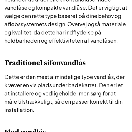
vandlåse og kompakte vandlåse. Det er vigtigt at
vælge den rette type baseret på dine behov og
afløbssystemets design. Overvej også materiale
og kvalitet, da dette har indflydelse på
holdbarheden og effektiviteten af vandlåsen.
Traditionel sifonvandlås
Dette er den mest almindelige type vandlås, der
kræver en vis plads under badekarret. Den er let
at installere og vedligeholde, men sørg for at
måle tilstrækkeligt, så den passer korrekt til din
installation.
Flad vandlås