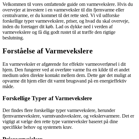
Velkommen til vores omfattende guide om varmevekslere. Hvis du
overvejer at investere i en varmeveksler til din fjernvarme eller
centralvarme, er du kommet til det rette sted. Vi vil udforske
forskellige typer varmevekslere, priser, og hvad du skal overveje,
inden du foretager dit køb. Lad os dykke ned i verden af
varmevekslere og få dig godt rustet til at træffe den rigtige
beslutning.
Forståelse af Varmevekslere
En varmeveksler er afgørende for effektiv varmeoverførsel i dit
hjem. Den fungerer ved at overføre varme fra en kilde til et andet
medium uden direkte kontakt mellem dem. Dette gør det muligt at
opvarme dit hjem eller dit varmt brugsvand på en energieffektiv
måde.
Forskellige Typer af Varmevekslere
Der findes flere forskellige typer varmevekslere, herunder
fjernvarmevekslere, varmtvandsvekslere, og vekslervarmere. Det er
vigtigt at vælge den rette type varmeveksler baseret på dine
specifikke behov og systemets krav.