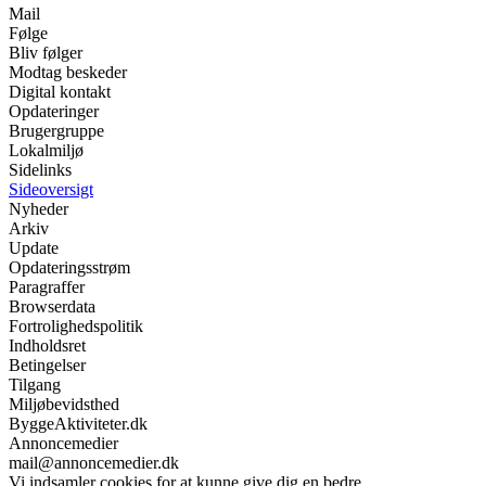
Mail
Følge
Bliv følger
Modtag beskeder
Digital kontakt
Opdateringer
Brugergruppe
Lokalmiljø
Sidelinks
Sideoversigt
Nyheder
Arkiv
Update
Opdateringsstrøm
Paragraffer
Browserdata
Fortrolighedspolitik
Indholdsret
Betingelser
Tilgang
Miljøbevidsthed
ByggeAktiviteter.dk
Annoncemedier
mail@annoncemedier.dk
Vi indsamler cookies for at kunne give dig en bedre