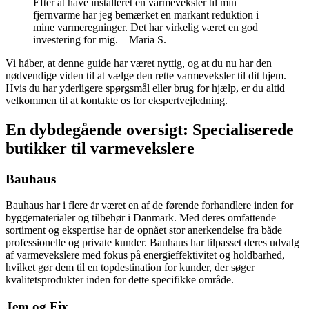
Efter at have installeret en varmeveksler til min
fjernvarme har jeg bemærket en markant reduktion i
mine varmeregninger. Det har virkelig været en god
investering for mig. – Maria S.
Vi håber, at denne guide har været nyttig, og at du nu har den
nødvendige viden til at vælge den rette varmeveksler til dit hjem.
Hvis du har yderligere spørgsmål eller brug for hjælp, er du altid
velkommen til at kontakte os for ekspertvejledning.
En dybdegående oversigt: Specialiserede
butikker til varmevekslere
Bauhaus
Bauhaus har i flere år været en af de førende forhandlere inden for
byggematerialer og tilbehør i Danmark. Med deres omfattende
sortiment og ekspertise har de opnået stor anerkendelse fra både
professionelle og private kunder. Bauhaus har tilpasset deres udvalg
af varmevekslere med fokus på energieffektivitet og holdbarhed,
hvilket gør dem til en topdestination for kunder, der søger
kvalitetsprodukter inden for dette specifikke område.
Jem og Fix