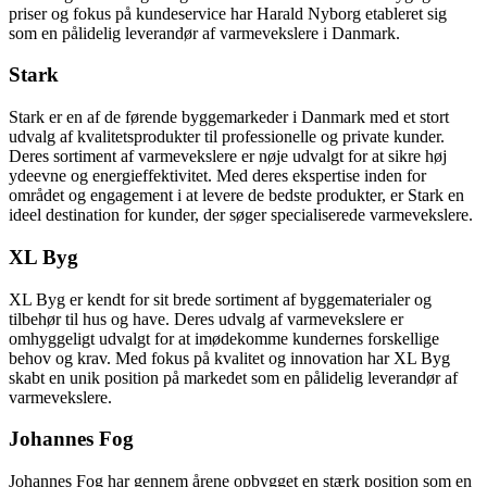
priser og fokus på kundeservice har Harald Nyborg etableret sig
som en pålidelig leverandør af varmevekslere i Danmark.
Stark
Stark er en af de førende byggemarkeder i Danmark med et stort
udvalg af kvalitetsprodukter til professionelle og private kunder.
Deres sortiment af varmevekslere er nøje udvalgt for at sikre høj
ydeevne og energieffektivitet. Med deres ekspertise inden for
området og engagement i at levere de bedste produkter, er Stark en
ideel destination for kunder, der søger specialiserede varmevekslere.
XL Byg
XL Byg er kendt for sit brede sortiment af byggematerialer og
tilbehør til hus og have. Deres udvalg af varmevekslere er
omhyggeligt udvalgt for at imødekomme kundernes forskellige
behov og krav. Med fokus på kvalitet og innovation har XL Byg
skabt en unik position på markedet som en pålidelig leverandør af
varmevekslere.
Johannes Fog
Johannes Fog har gennem årene opbygget en stærk position som en