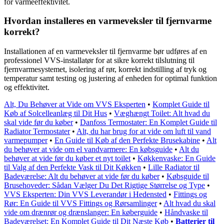
for varmeeffektivitet.
Hvordan installeres en varmeveksler til fjernvarme
korrekt?
Installationen af en varmeveksler til fjernvarme bør udføres af en
professionel VVS-installatør for at sikre korrekt tilslutning til
fjernvarmesystemet, isolering af rør, korrekt indstilling af tryk og
temperatur samt testing og justering af enheden for optimal funktion
og effektivitet.
Alt, Du Behøver at Vide om VVS Eksperten
•
Komplet Guide til
Køb af Solcelleanlæg til Dit Hus
•
Væghængt Toilet: Alt hvad du
skal vide før du køber
•
Danfoss Termostater: En Komplet Guide til
Radiator Termostater
•
Alt, du har brug for at vide om luft til vand
varmepumper
•
En Guide til Køb af den Perfekte Brusekabine
•
Alt
du behøver at vide om el vandvarmere: En købsguide
•
Alt du
behøver at vide før du køber et nyt toilet
•
Køkkenvaske: En Guide
til Valg af den Perfekte Vask til Dit Køkken
•
Lille Radiator til
Badeværelse: Alt du behøver at vide før du køber
•
Købsguide til
Brusehoveder: Sådan Vælger Du Det Rigtige Størrelse og Type
•
VVS Eksperten: Din VVS Leverandør i Hedensted
•
Fittings og
Rør: En Guide til VVS Fittings og Rørsamlinger
•
Alt hvad du skal
vide om drænrør og drænslanger: En køberguide
•
Håndvaske til
Badeværelset: En Komplet Guide til Dit Næste Køb
•
Batterier til