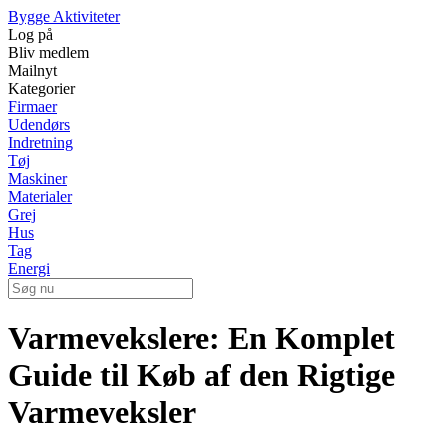
Bygge Aktiviteter
Log på
Bliv medlem
Mailnyt
Kategorier
Firmaer
Udendørs
Indretning
Tøj
Maskiner
Materialer
Grej
Hus
Tag
Energi
Varmevekslere: En Komplet
Guide til Køb af den Rigtige
Varmeveksler