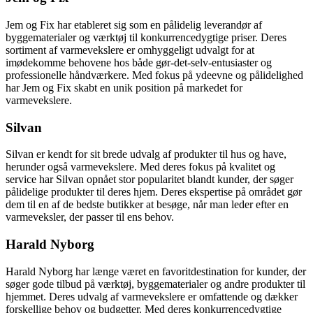
Jem og Fix har etableret sig som en pålidelig leverandør af
byggematerialer og værktøj til konkurrencedygtige priser. Deres
sortiment af varmevekslere er omhyggeligt udvalgt for at
imødekomme behovene hos både gør-det-selv-entusiaster og
professionelle håndværkere. Med fokus på ydeevne og pålidelighed
har Jem og Fix skabt en unik position på markedet for
varmevekslere.
Silvan
Silvan er kendt for sit brede udvalg af produkter til hus og have,
herunder også varmevekslere. Med deres fokus på kvalitet og
service har Silvan opnået stor popularitet blandt kunder, der søger
pålidelige produkter til deres hjem. Deres ekspertise på området gør
dem til en af de bedste butikker at besøge, når man leder efter en
varmeveksler, der passer til ens behov.
Harald Nyborg
Harald Nyborg har længe været en favoritdestination for kunder, der
søger gode tilbud på værktøj, byggematerialer og andre produkter til
hjemmet. Deres udvalg af varmevekslere er omfattende og dækker
forskellige behov og budgetter. Med deres konkurrencedygtige