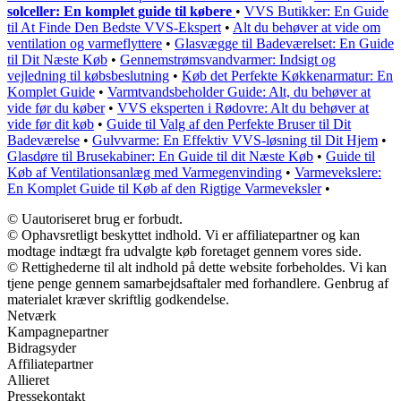
solceller: En komplet guide til købere
•
VVS Butikker: En Guide
til At Finde Den Bedste VVS-Ekspert
•
Alt du behøver at vide om
ventilation og varmeflyttere
•
Glasvægge til Badeværelset: En Guide
til Dit Næste Køb
•
Gennemstrømsvandvarmer: Indsigt og
vejledning til købsbeslutning
•
Køb det Perfekte Køkkenarmatur: En
Komplet Guide
•
Varmtvandsbeholder Guide: Alt, du behøver at
vide før du køber
•
VVS eksperten i Rødovre: Alt du behøver at
vide før dit køb
•
Guide til Valg af den Perfekte Bruser til Dit
Badeværelse
•
Gulvvarme: En Effektiv VVS-løsning til Dit Hjem
•
Glasdøre til Brusekabiner: En Guide til dit Næste Køb
•
Guide til
Køb af Ventilationsanlæg med Varmegenvinding
•
Varmevekslere:
En Komplet Guide til Køb af den Rigtige Varmeveksler
•
© Uautoriseret brug er forbudt.
© Ophavsretligt beskyttet indhold. Vi er affiliatepartner og kan
modtage indtægt fra udvalgte køb foretaget gennem vores side.
© Rettighederne til alt indhold på dette website forbeholdes. Vi kan
tjene penge gennem samarbejdsaftaler med forhandlere. Genbrug af
materialet kræver skriftlig godkendelse.
Netværk
Kampagnepartner
Bidragsyder
Affiliatepartner
Allieret
Pressekontakt