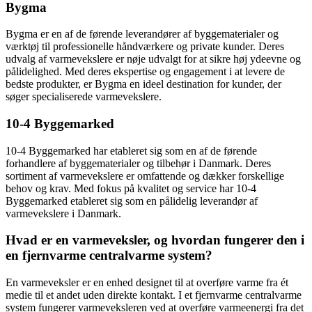
Bygma
Bygma er en af de førende leverandører af byggematerialer og
værktøj til professionelle håndværkere og private kunder. Deres
udvalg af varmevekslere er nøje udvalgt for at sikre høj ydeevne og
pålidelighed. Med deres ekspertise og engagement i at levere de
bedste produkter, er Bygma en ideel destination for kunder, der
søger specialiserede varmevekslere.
10-4 Byggemarked
10-4 Byggemarked har etableret sig som en af de førende
forhandlere af byggematerialer og tilbehør i Danmark. Deres
sortiment af varmevekslere er omfattende og dækker forskellige
behov og krav. Med fokus på kvalitet og service har 10-4
Byggemarked etableret sig som en pålidelig leverandør af
varmevekslere i Danmark.
Hvad er en varmeveksler, og hvordan fungerer den i
en fjernvarme centralvarme system?
En varmeveksler er en enhed designet til at overføre varme fra ét
medie til et andet uden direkte kontakt. I et fjernvarme centralvarme
system fungerer varmeveksleren ved at overføre varmeenergi fra det