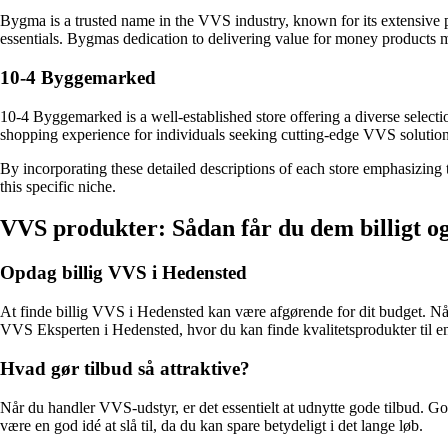
Bygma is a trusted name in the VVS industry, known for its extensive pr
essentials. Bygmas dedication to delivering value for money products m
10-4 Byggemarked
10-4 Byggemarked is a well-established store offering a diverse select
shopping experience for individuals seeking cutting-edge VVS solutions
By incorporating these detailed descriptions of each store emphasizing t
this specific niche.
VVS produkter: Sådan får du dem billigt o
Opdag billig VVS i Hedensted
At finde billig VVS i Hedensted kan være afgørende for dit budget. Når
VVS Eksperten i Hedensted, hvor du kan finde kvalitetsprodukter til e
Hvad gør tilbud så attraktive?
Når du handler VVS-udstyr, er det essentielt at udnytte gode tilbud. Go
være en god idé at slå til, da du kan spare betydeligt i det lange løb.