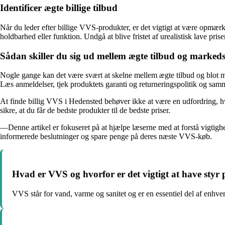
Identificer ægte billige tilbud
Når du leder efter billige VVS-produkter, er det vigtigt at være opmærk
holdbarhed eller funktion. Undgå at blive fristet af urealistisk lave prise
Sådan skiller du sig ud mellem ægte tilbud og markeds
Nogle gange kan det være svært at skelne mellem ægte tilbud og blot mar
Læs anmeldelser, tjek produktets garanti og returneringspolitik og samme
At finde billig VVS i Hedensted behøver ikke at være en udfordring, h
sikre, at du får de bedste produkter til de bedste priser.
—Denne artikel er fokuseret på at hjælpe læserne med at forstå vigtig
informerede beslutninger og spare penge på deres næste VVS-køb.
Hvad er VVS og hvorfor er det vigtigt at have styr 
VVS står for vand, varme og sanitet og er en essentiel del af enhver