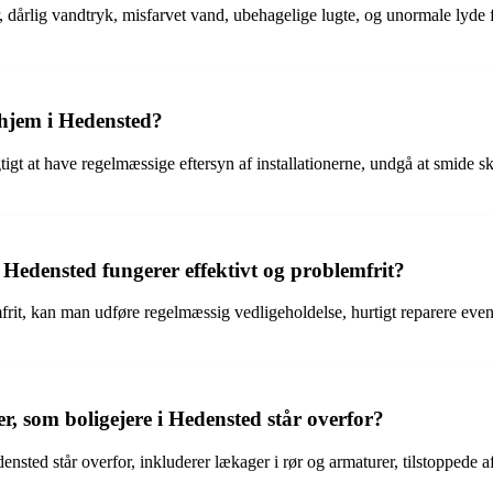
 dårlig vandtryk, misfarvet vand, ubehagelige lugte, og unormale lyde 
hjem i Hedensted?
gt at have regelmæssige eftersyn af installationerne, undgå at smide s
 Hedensted fungerer effektivt og problemfrit?
emfrit, kan man udføre regelmæssig vedligeholdelse, hurtigt reparere ev
, som boligejere i Hedensted står overfor?
sted står overfor, inkluderer lækager i rør og armaturer, tilstoppede a