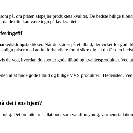
som på, om prisen afspejler produktets kvalitet. De bedste billige tilb
r, da de ofte kan være tegn på lav kvalitet.
føringsfif
kedsføringstaktikker. Når du støder på et tilbud, der virker for godt t
nlign priser med andre forhandlere for at sikre dig, at du får den bedste
vis du ved, hvordan du spotter gode tilbud og kvalitetsprodukter. Ved 
heden af at finde gode tilbud og billige VVS-produkter i Hedensted. Ve
på det i ens hjem?
 bolig. Det omfatter installationer som vandforsyning, varmeinstallatione