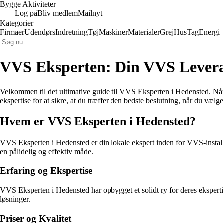
Bygge Aktiviteter
Log på
Bliv medlem
Mailnyt
Kategorier
Firmaer
Udendørs
Indretning
Tøj
Maskiner
Materialer
Grej
Hus
Tag
Energi
VVS Eksperten: Din VVS Levera
Velkommen til det ultimative guide til VVS Eksperten i Hedensted. Når 
ekspertise for at sikre, at du træffer den bedste beslutning, når du væ
Hvem er VVS Eksperten i Hedensted?
VVS Eksperten i Hedensted er din lokale ekspert inden for VVS-installa
en pålidelig og effektiv måde.
Erfaring og Ekspertise
VVS Eksperten i Hedensted har opbygget et solidt ry for deres ekspertis
løsninger.
Priser og Kvalitet