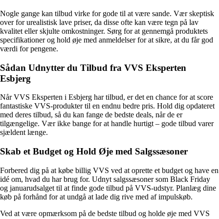
Nogle gange kan tilbud virke for gode til at være sande. Vær skeptisk
over for urealistisk lave priser, da disse ofte kan være tegn på lav
kvalitet eller skjulte omkostninger. Sørg for at gennemgå produktets
specifikationer og hold øje med anmeldelser for at sikre, at du får god
værdi for pengene.
Sådan Udnytter du Tilbud fra VVS Eksperten
Esbjerg
Når VVS Eksperten i Esbjerg har tilbud, er det en chance for at score
fantastiske VVS-produkter til en endnu bedre pris. Hold dig opdateret
med deres tilbud, så du kan fange de bedste deals, når de er
tilgængelige. Vær ikke bange for at handle hurtigt – gode tilbud varer
sjældent længe.
Skab et Budget og Hold Øje med Salgssæsoner
Forbered dig på at købe billig VVS ved at oprette et budget og have en
idé om, hvad du har brug for. Udnyt salgssæsoner som Black Friday
og januarudsalget til at finde gode tilbud på VVS-udstyr. Planlæg dine
køb på forhånd for at undgå at lade dig rive med af impulskøb.
Ved at være opmærksom på de bedste tilbud og holde øje med VVS