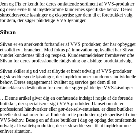
Jem og Fix er kendt for deres omfattende sortiment af VVS-produkter
og deres evne til at imødekomme kundernes specifikke behov. Deres
skræddersyede løsninger og ekspertise gør dem til et foretrukket valg
for dem, der søger pålidelige VVS-løsninger.
Silvan
Silvan er en anerkendt forhandler af VVS-produkter, der har opbygget
et solidt ry i branchen. Med fokus på innovation og kvalitet har Silvan
vundet kundernes tillid og respekt. Kundeanmeldelser fremhæver ofte
Silvan for deres professionelle rådgivning og alsidige produktudvalg.
Silvan skiller sig ud ved at tilbyde et bredt udvalg af VVS-produkter
og skræddersyede løsninger, der imødekommer kundernes individuelle
behov. Deres engagement i kvalitet og service gør dem til en
førsteklasses destination for dem, der søger pålidelige VVS-løsninger.
…Denne artikel giver dig en omfattende indsigt i nogle af de førende
butikker, der specialiserer sig i VVS-produkter. Uanset om du er
professionel håndværker eller gør-det-selv-entusiast, er disse butikker
ideelle destinationer for at finde de rette produkter og ekspertise til dine
VVS-behov. Besøg en af disse butikker i dag og opdag det omfattende
udvalg af kvalitetsprodukter, der er skræddersyet til at imødekomme
enhver situation.