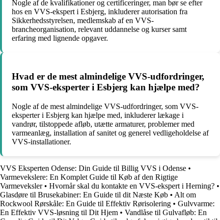
Nogle af de kvalifikationer og certificeringer, man bør se efter
hos en VVS-ekspert i Esbjerg, inkluderer autorisation fra
Sikkerhedsstyrelsen, medlemskab af en VVS-
brancheorganisation, relevant uddannelse og kurser samt
erfaring med lignende opgaver.
Hvad er de mest almindelige VVS-udfordringer,
som VVS-eksperter i Esbjerg kan hjælpe med?
Nogle af de mest almindelige VVS-udfordringer, som VVS-
eksperter i Esbjerg kan hjælpe med, inkluderer lækage i
vandrør, tilstoppede afløb, utætte armaturer, problemer med
varmeanlæg, installation af sanitet og generel vedligeholdelse af
VVS-installationer.
VVS Eksperten Odense: Din Guide til Billig VVS i Odense
•
Varmevekslere: En Komplet Guide til Køb af den Rigtige
Varmeveksler
•
Hvornår skal du kontakte en VVS-ekspert i Herning?
•
Glasdøre til Brusekabiner: En Guide til dit Næste Køb
•
Alt om
Rockwool Rørskåle: En Guide til Effektiv Rørisolering
•
Gulvvarme:
En Effektiv VVS-løsning til Dit Hjem
•
Vandlåse til Gulvafløb: En