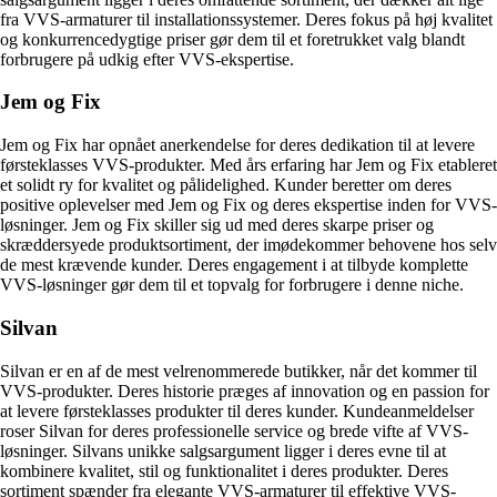
fra VVS-armaturer til installationssystemer. Deres fokus på høj kvalitet
og konkurrencedygtige priser gør dem til et foretrukket valg blandt
forbrugere på udkig efter VVS-ekspertise.
Jem og Fix
Jem og Fix har opnået anerkendelse for deres dedikation til at levere
førsteklasses VVS-produkter. Med års erfaring har Jem og Fix etableret
et solidt ry for kvalitet og pålidelighed. Kunder beretter om deres
positive oplevelser med Jem og Fix og deres ekspertise inden for VVS-
løsninger. Jem og Fix skiller sig ud med deres skarpe priser og
skræddersyede produktsortiment, der imødekommer behovene hos selv
de mest krævende kunder. Deres engagement i at tilbyde komplette
VVS-løsninger gør dem til et topvalg for forbrugere i denne niche.
Silvan
Silvan er en af de mest velrenommerede butikker, når det kommer til
VVS-produkter. Deres historie præges af innovation og en passion for
at levere førsteklasses produkter til deres kunder. Kundeanmeldelser
roser Silvan for deres professionelle service og brede vifte af VVS-
løsninger. Silvans unikke salgsargument ligger i deres evne til at
kombinere kvalitet, stil og funktionalitet i deres produkter. Deres
sortiment spænder fra elegante VVS-armaturer til effektive VVS-