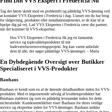
Find Din VVS Ekspert i Fredericia Nu
Tag det første skridt mod en problemfri og pålidelig VVS-løsning ved
at kontakte VVS Eksperten i Fredericia i dag. Uanset om du har brug
for rådgivning, produkter eller installationstjenester, er de klar til at
hjælpe dig på vej. Lad VVS Eksperten i Fredericia være din partner,
når det kommer til VVS-ekspertise.
Hos VVS Eksperten i Fredericia fik jeg en fantastisk
service og topkvalitetsprodukter til mit
badeværelsesrenoveringsprojekt. Jeg kan varmt anbefale
dem til alle, der søger pålidelige VVS-løsninger. – Maria
En Dybdegående Oversigt over Butikker
Specialiseret i VVS-Produkter
Bauhaus
Bauhaus er kendt som en af de førende detailhandlere inden for VVS-
produkter. Med et imponerende udvalg af kvalitetsprodukter har
Bauhaus etableret sig som en pålidelig leverandør inden for dette
nicheområde. Kundeanmeldelser roser Bauhaus for deres venlige
service og ekspertise inden for VVS-løsninger. Bauhaus unikke
salgsargument ligger i deres omfattende sortiment, der dækker alt lige