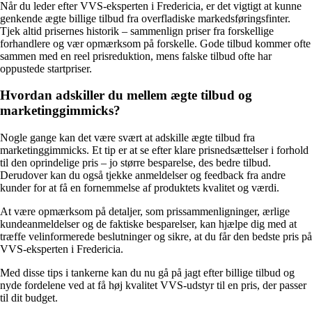
Når du leder efter VVS-eksperten i Fredericia, er det vigtigt at kunne
genkende ægte billige tilbud fra overfladiske markedsføringsfinter.
Tjek altid prisernes historik – sammenlign priser fra forskellige
forhandlere og vær opmærksom på forskelle. Gode tilbud kommer ofte
sammen med en reel prisreduktion, mens falske tilbud ofte har
oppustede startpriser.
Hvordan adskiller du mellem ægte tilbud og
marketinggimmicks?
Nogle gange kan det være svært at adskille ægte tilbud fra
marketinggimmicks. Et tip er at se efter klare prisnedsættelser i forhold
til den oprindelige pris – jo større besparelse, des bedre tilbud.
Derudover kan du også tjekke anmeldelser og feedback fra andre
kunder for at få en fornemmelse af produktets kvalitet og værdi.
At være opmærksom på detaljer, som prissammenligninger, ærlige
kundeanmeldelser og de faktiske besparelser, kan hjælpe dig med at
træffe velinformerede beslutninger og sikre, at du får den bedste pris på
VVS-eksperten i Fredericia.
Med disse tips i tankerne kan du nu gå på jagt efter billige tilbud og
nyde fordelene ved at få høj kvalitet VVS-udstyr til en pris, der passer
til dit budget.